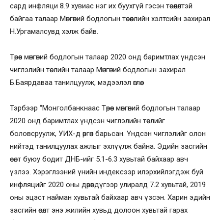
сард инфляци 8.9 хувиас нэг их буухгүй гэсэн төсөөлөлтэй
байгаа талаар Мөнгөний бодлогын төсөөллийн хэлтсийн захирал
Н.Ургамалсувд хэлж байв.
Төрөөс мөнгөний бодлогын талаар 2020 онд баримтлах үндсэн
чиглэлийн төслийн талаар Мөнгөний бодлогын захирал
Б.Баярдаваа танилцуулж, мэдээлэл өглөө.
Тэрбээр “Монголбанкнаас Төрөөс мөнгөний бодлогын талаар
2020 онд баримтлах үндсэн чиглэлийн төслийг
боловсруулж, УИХ-д өргөн барьсан. Үндсэн чиглэлийг олон
нийтэд танилцуулах ажлыг эхлүүлж байна. Эдийн засгийн
өсөлт буюу бодит ДНБ-ийг 5.1-6.3 хувьтай байхаар авч
үзлээ. Хэрэглээний үнийн индексээр илэрхийлэгдэж буй
инфляцийг 2020 оны дөрөвдүгээр улиралд 7.2 хувьтай, 2019
оны эцэст найман хувьтай байхаар авч үзсэн. Харин эдийн
засгийн өсөлт энэ жилийн хувьд долоон хувьтай гарах