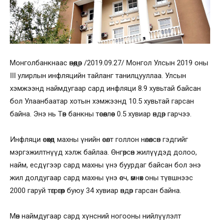
Монголбанкнаас өнөөдөр /2019.09.27/ Монгол Улсын 2019 оны
III улирлын инфляцийн тайланг танилцууллаа. Улсын
хэмжээнд наймдугаар сард инфляци 8.9 хувьтай байсан
бол Улаанбаатар хотын хэмжээнд 10.5 хувьтай гарсан
байна. Энэ нь Төв банкны төсөөллөөс 0.5 хувиар өндөр гарчээ.
Инфляци өсөхөд махны үнийн өсөлт голлон нөлөөлсөн гэдгийг
мэргэжилтнүүд хэлж байлаа. Өнгөрсөн жилүүдэд долоо,
найм, есдүгээр сард махны үнэ буурдаг байсан бол энэ
жил долдугаар сард махны үнэ өсч, өмнөх оны түвшнээс
2000 гаруй төгрөгөөр буюу 34 хувиар өндөр гарсан байна.
Мөн наймдугаар сард хүнсний ногооны нийлүүлэлт