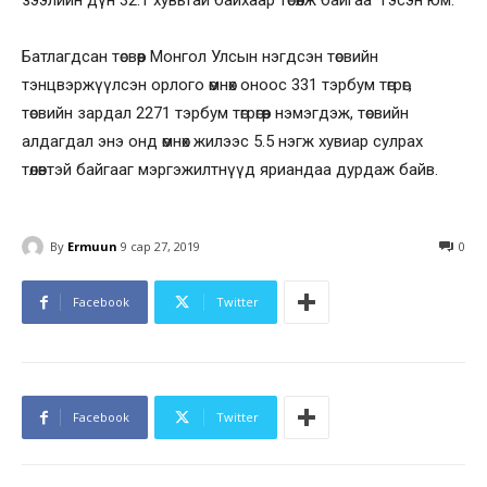
зээлийн дүн 32.1 хувьтай байхаар төсөөлж байгаа” гэсэн юм.
Батлагдсан төсвөөр Монгол Улсын нэгдсэн төсвийн
тэнцвэржүүлсэн орлого өмнөх оноос 331 тэрбум төгрөг,
төсвийн зардал 2271 тэрбум төгрөгөөр нэмэгдэж, төсвийн
алдагдал энэ онд өмнөх жилээс 5.5 нэгж хувиар сулрах
төлөвтэй байгааг мэргэжилтнүүд яриандаа дурдаж байв.
By
Ermuun
9 сар 27, 2019
0
Facebook
Twitter
Facebook
Twitter