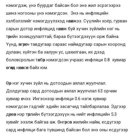
нэмэгдэж, үнэ буурдаг байсан бол энэ жил эсрэгээрээ
шинэ ногооны үнэ нэмэгдсэн. Энэ нь инфляцийн
хэлбэлзлийг нэмэгдүүлэхэд нөлөөлжээ. Сүүлийн хоёр, гурван
сарын дотор инфляцид нөлөөлж буй хүчин зүйлийн нэг нь
төрийн зохицуулалттай, бараа бүтээгдэхүүн орж байна.
Үүнд, өнгөрөгч тавдугаар сараас наймдугаар сарын хооронд
дулаан, хүйтэн ба халуун ус, цахилгаан, их дээд
боловсролын төлбөр нэмэгдсэн учраас инфляци 0.8 хувиар
өсгөхөд нөлөөлсөн байх юм.
Өөр нэг хүчин зүйл нь дотоодын аялал жуулчлал.
Долдугаар сард дотоодын аялал жуулчлал 63 орчим
хувиар өсчээ. Ингэснээр инфляци 0.6 нэгж хувиар
нэмэгдсэн гэдгийг эдийн засагчид тайлбарлалаа. Эдгээр
дөрвөн нэр төрлийн бүтээгдэхүүн нь нийт инфляцийн 5.3
хувийг эзэлж байгаа аж. Өнгөрсөн жилийн найм, есдүгээр
сард инфляци бага түвшинд байсан бол энэ оны есдүгээр