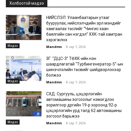
Холбоотой мэдээ
НИЙСЛЭЛ: Улаанбаатарын утааг
бууруулах, нийслэлчүүдийн эрүүл мэндийг
хамгаалах төслийг “Чингис хаан
баялгийн сан нэгдэл” ХХК-тай хамтран
хэрэгжүүлнэ
Мэдээ
Mandmn
-
8 сар 7, 2026
ЗГ: “ДЦС-3” ТӨХК-ийн нэн
шаардлагатай “Турбингенератор-5”-ын
шинэчлэлийн төсвийг шийдвэрлэхээр
болжээ
Мэдээ
Mandmn
-
8 сар 7, 2026
СХД: Сургууль, цэцэрлэгийн
автомашины зогсоолыг нэмэгдүүлэх
зорилгоор дүүргийн 19-р хороонд 92-р
цэцэрлэгийн урд талд 62 автомашины
зогсоол барьжээ
Мэдээ
Mandmn
-
8 сар 7, 2026