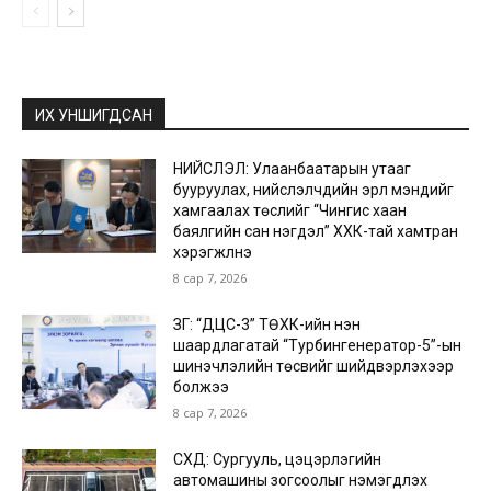
ИХ УНШИГДСАН
НИЙСЛЭЛ: Улаанбаатарын утааг
бууруулах, нийслэлчүүдийн эрүүл мэндийг
хамгаалах төслийг “Чингис хаан
баялгийн сан нэгдэл” ХХК-тай хамтран
хэрэгжүүлнэ
8 сар 7, 2026
ЗГ: “ДЦС-3” ТӨХК-ийн нэн
шаардлагатай “Турбингенератор-5”-ын
шинэчлэлийн төсвийг шийдвэрлэхээр
болжээ
8 сар 7, 2026
СХД: Сургууль, цэцэрлэгийн
автомашины зогсоолыг нэмэгдүүлэх