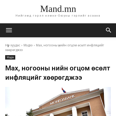
Mand.mn
Нийгэмд гэрэл нэмнэ-Оюуны гэрлийг асаана
Нүүр хуудас
Мэдээ
Мах, ногооны үнийн огцом өсөлт инфляцийг
хөөрөгджээ
Мэдээ
Мах, ногооны үнийн огцом өсөлт
инфляцийг хөөрөгджээ