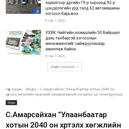
зорилгоор дүүргийн 19-р хороонд 92-р
цэцэрлэгийн урд талд 62 автомашины
зогсоол барьжээ
8 сар 7, 2026
УХХК: Нийтийн эзэмшлийн 50 байршил
дахь төлбөртэй зогсоолын
менежментийг сайжруулахаар
ажиллаж байна
8 сар 7, 2026
илүү их ачаалах