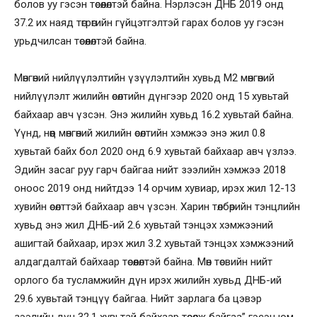
болов уу гэсэн төсөөлөлтэй байна. Нэрлэсэн ДНБ 2019 онд
37.2 их наяд төгрөгийн гүйцэтгэлтэй гарах болов уу гэсэн
урьдчилсан төсөөлөлтэй байна.
Мөнгөний нийлүүлэлтийн үзүүлэлтийн хувьд М2 мөнгөний
нийлүүлэлт жилийн өсөлтийн дүнгээр 2020 онд 15 хувьтай
байхаар авч үзсэн. Энэ жилийн хувьд 16.2 хувьтай байна.
Үүнд, нөөц мөнгөний жилийн өсөлтийн хэмжээ энэ жил 0.8
хувьтай байх бол 2020 онд 6.9 хувьтай байхаар авч үзлээ.
Эдийн засаг руу гарч байгаа нийт зээлийн хэмжээ 2018
оноос 2019 онд нийтдээ 14 орчим хувиар, ирэх жил 12-13
хувийн өсөлттэй байхаар авч үзсэн. Харин төлбөрийн тэнцлийн
хувьд энэ жил ДНБ-ий 2.6 хувьтай тэнцэх хэмжээний
ашигтай байхаар, ирэх жил 3.2 хувьтай тэнцэх хэмжээний
алдагдалтай байхаар төсөөлөлтэй байна. Мөн төсвийн нийт
орлого ба тусламжийн дүн ирэх жилийн хувьд ДНБ-ий
29.6 хувьтай тэнцүү байгаа. Нийт зарлага ба цэвэр