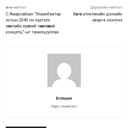
өмнөх нийтлэл
Дараагийн нийтлэл
С.Амарсайхан “Улаанбаатар
Хөнгөн атлетикийн дэлхийн
хотын 2040 он хүртэлх
аварга эхэллээ
хөгжлийн ерөнхий төлөвлөгөөний
концепц”-ыг танилцууллаа
Ermuun
https://mand.mn/