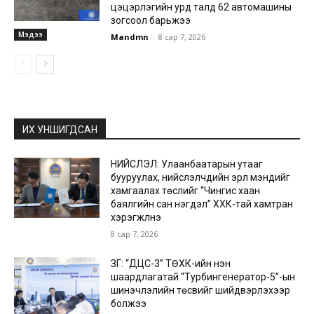
цэцэрлэгийн урд талд 62 автомашины
зогсоол барьжээ
Мэдээ
Mandmn
-
8 сар 7, 2026
ИХ УНШИГДСАН
НИЙСЛЭЛ: Улаанбаатарын утааг
бууруулах, нийслэлчүүдийн эрүүл мэндийг
хамгаалах төслийг “Чингис хаан
баялгийн сан нэгдэл” ХХК-тай хамтран
хэрэгжүүлнэ
8 сар 7, 2026
ЗГ: “ДЦС-3” ТӨХК-ийн нэн
шаардлагатай “Турбингенератор-5”-ын
шинэчлэлийн төсвийг шийдвэрлэхээр
болжээ