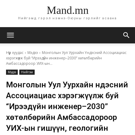
Mand.mn
Нийгэмд гэрэл нэмнэ-Оюуны гэрлийг асаана
Нүүр хуудас
Мэдээ
Монголын Уул Уурхайн Үндэсний Ассоциациас
хэрэгжүүлж буй “Ирээдүйн инженер–2030” хөтөлбөрийн
Амбассадороор УИХ-ын...
Мэдээ
Нийгэм
Монголын Уул Уурхайн Үндэсний
Ассоциациас хэрэгжүүлж буй
“Ирээдүйн инженер–2030”
хөтөлбөрийн Амбассадороор
УИХ-ын гишүүн, геологийн