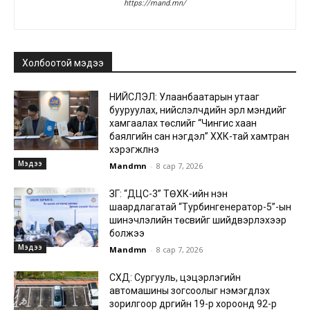
https://mand.mn/
Холбоотой мэдээ
НИЙСЛЭЛ: Улаанбаатарын утааг
бууруулах, нийслэлчүүдийн эрүүл мэндийг
хамгаалах төслийг “Чингис хаан
баялгийн сан нэгдэл” ХХК-тай хамтран
хэрэгжүүлнэ
Мэдээ
Mandmn
-
8 сар 7, 2026
ЗГ: “ДЦС-3” ТӨХК-ийн нэн
шаардлагатай “Турбингенератор-5”-ын
шинэчлэлийн төсвийг шийдвэрлэхээр
болжээ
Мэдээ
Mandmn
-
8 сар 7, 2026
СХД: Сургууль, цэцэрлэгийн
автомашины зогсоолыг нэмэгдүүлэх
зорилгоор дүүргийн 19-р хороонд 92-р