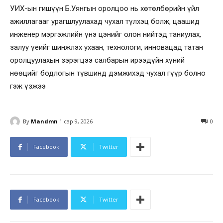
УИХ-ын гишүүн Б.Уянгын оролцоо нь хөтөлбөрийн үйл
ажиллагааг урагшлуулахад чухал түлхэц болж, цаашид
инженер мэргэжлийн үнэ цэнийг олон нийтэд таниулах,
залуу үеийг шинжлэх ухаан, технологи, инновацад татан
оролцуулахын зэрэгцээ салбарын ирээдүйн хүний
нөөцийг бодлогын түвшинд дэмжихэд чухал гүүр болно
гэж үзжээ
By
Mandmn
1 сар 9, 2026
0
Facebook
Twitter
Facebook
Twitter