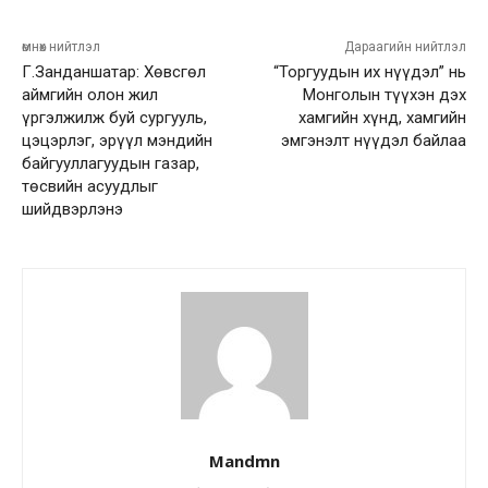
өмнөх нийтлэл
Дараагийн нийтлэл
Г.Занданшатар: Хөвсгөл
“Торгуудын их нүүдэл” нь
аймгийн олон жил
Монголын түүхэн дэх
үргэлжилж буй сургууль,
хамгийн хүнд, хамгийн
цэцэрлэг, эрүүл мэндийн
эмгэнэлт нүүдэл байлаа
байгууллагуудын газар,
төсвийн асуудлыг
шийдвэрлэнэ
Mandmn