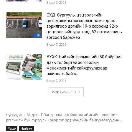
8 сар 7, 2026
СХД: Сургууль, цэцэрлэгийн
автомашины зогсоолыг нэмэгдүүлэх
зорилгоор дүүргийн 19-р хороонд 92-р
цэцэрлэгийн урд талд 62 автомашины
зогсоол барьжээ
8 сар 7, 2026
УХХК: Нийтийн эзэмшлийн 50 байршил
дахь төлбөртэй зогсоолын
менежментийг сайжруулахаар
ажиллаж байна
8 сар 7, 2026
илүү их ачаалах