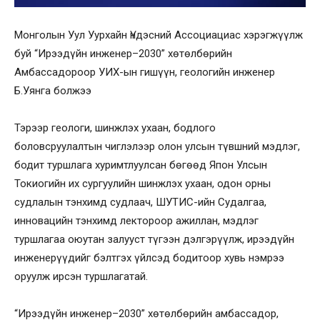
Монголын Уул Уурхайн Үндэсний Ассоциациас хэрэгжүүлж
буй “Ирээдүйн инженер–2030” хөтөлбөрийн
Амбассадороор УИХ-ын гишүүн, геологийн инженер
Б.Уянга болжээ
Тэрээр геологи, шинжлэх ухаан, бодлого
боловсруулалтын чиглэлээр олон улсын түвшний мэдлэг,
бодит туршлага хуримтлуулсан бөгөөд Япон Улсын
Токиогийн их сургуулийн шинжлэх ухаан, одон орны
судлалын тэнхимд судлаач, ШУТИС-ийн Судалгаа,
инновацийн тэнхимд лектороор ажиллан, мэдлэг
туршлагаа оюутан залууст түгээн дэлгэрүүлж, ирээдүйн
инженерүүдийг бэлтгэх үйлсэд бодитоор хувь нэмрээ
оруулж ирсэн туршлагатай.
“Ирээдүйн инженер–2030” хөтөлбөрийн амбассадор,