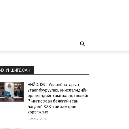
ИХ УНШИГДСАН
НИЙСЛЭЛ: Улаанбаатарын
утааг бууруулах, нийслэлчүүдийн
эрүүл мэндийг хамгаалах төслийг
“Чингис хаан баялгийн сан
нэгдэл” ХХК-тай хамтран
хэрэгжүүлнэ
8 сар 7, 2026