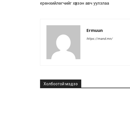
ерөнхийлөгчийг хүлээн авч уулзлаа
Ermuun
https://mand.mn/
Холбоотой мэдээ