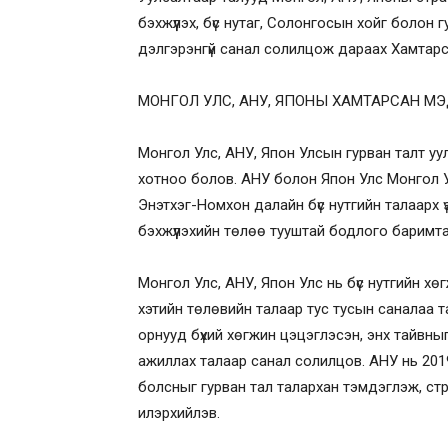
бэхжүүлэх, бүс нутаг, Солонгосын хойг боло
дэлгэрэнгүй санал солилцож дараах Хамтарса
МОНГОЛ УЛС, АНУ, ЯПОНЫ ХАМТАРСАН М
Монгол Улс, АНУ, Япон Улсын гурван талт уу
хотноо болов. АНУ болон Япон Улс Монгол 
Энэтхэг-Номхон далайн бүс нутгийн талаарх 
бэхжүүлэхийн төлөө тууштай бодлого баримт
Монгол Улс, АНУ, Япон Улс нь бүс нутгийн хөг
хэтийн төлөвийн талаар тус тусын саналаа т
орнууд бүхий хөгжин цэцэглэсэн, энх тайвны
ажиллах талаар санал солилцов. АНУ нь 201
болсныг гурван тал талархан тэмдэглэж, стра
илэрхийлэв.