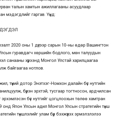
н гурван талын хамтын ажиллагааны асуудлаар
н мэдэгдлийг гаргав. Үүнд:
ЭДЭГДЭЛ
лзалт 2020 оны 1 дүгээр сарын 10-ны өдөр Вашингтон
Улсын гуравдагч хөршийн бодлого, мөн талуудын
үзэл санааны хүрээнд Монгол Улстай харилцаагаа
алж байгаагаа нотлов.
жил, түүний дотор Энэтхэг-Номхон далайн бүс нутгийн
анилцуулж, бүрэн эрхтэй, тусгаар тогтносон, ардчилсан
г эрхэмлэсэн бүс нутгийг цогцлоохын төлөө хамтран
9 онд Япон Улсын адил Монгол Улсын стратегийн түнш
тегийн түншлэлийг улам бүр бэхжүүлэх эрмэлзлэлээ