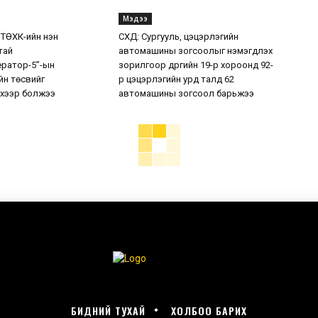
Мэдээ
 ТӨХК-ийн нэн
СХД: Сургууль, цэцэрлэгийн
тай
автомашины зогсоолыг нэмэгдүүлэх
ератор-5”-ын
зорилгоор дүүргийн 19-р хороонд 92-
н төсвийг
р цэцэрлэгийн урд талд 62
хээр болжээ
автомашины зогсоол барьжээ
БИДНИЙ ТУХАЙ
ХОЛБОО БАРИХ