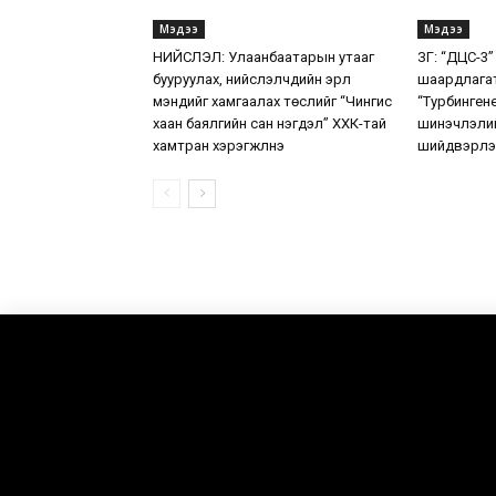
Мэдээ
Мэдээ
НИЙСЛЭЛ: Улаанбаатарын утааг
ЗГ: “ДЦС-3”
бууруулах, нийслэлчүүдийн эрүүл
шаардлага
мэндийг хамгаалах төслийг “Чингис
“Турбинген
хаан баялгийн сан нэгдэл” ХХК-тай
шинэчлэлий
хамтран хэрэгжүүлнэ
шийдвэрлэ