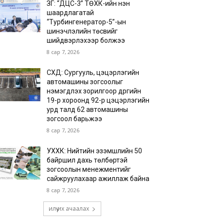
ЗГ: “ДЦС-3” ТӨХК-ийн нэн
шаардлагатай
“Турбингенератор-5”-ын
шинэчлэлийн төсвийг
шийдвэрлэхээр болжээ
8 сар 7, 2026
СХД: Сургууль, цэцэрлэгийн
автомашины зогсоолыг
нэмэгдүүлэх зорилгоор дүүргийн
19-р хороонд 92-р цэцэрлэгийн
урд талд 62 автомашины
зогсоол барьжээ
8 сар 7, 2026
УХХК: Нийтийн эзэмшлийн 50
байршил дахь төлбөртэй
зогсоолын менежментийг
сайжруулахаар ажиллаж байна
8 сар 7, 2026
илүү их ачаалах