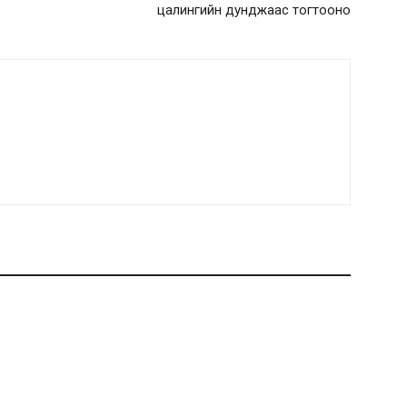
цалингийн дунджаас тогтооно