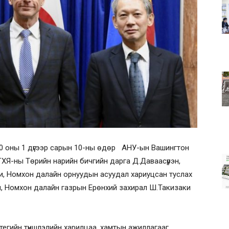
20 оны 1 дүгээр сарын 10-ны өдөр АНУ-ын Вашингтон
ХЯ-ны Төрийн нарийн бичгийн дарга Д.Даваасүрэн,
и, Номхон далайн орнуудын асуудал хариуцсан туслах
, Номхон далайн газрын Ерөнхий захирал Ш.Такизаки
тегийн түншлэлийн харилцаа, хамтын ажиллагааг