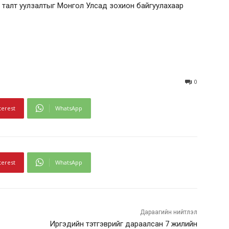
н талт уулзалтыг Монгол Улсад зохион байгуулахаар
0
terest
WhatsApp
terest
WhatsApp
Дараагийн нийтлэл
Иргэдийн тэтгэврийг дараалсан 7 жилийн