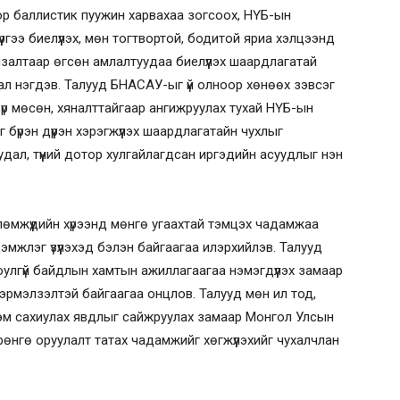
тор баллистик пуужин харвахаа зогсоох, НҮБ-ын
үргээ биелүүлэх, мөн тогтвортой, бодитой яриа хэлцээнд
залтаар өгсөн амлалтуудаа биелүүлэх шаардлагатай
ал нэгдэв. Талууд БНАСАУ-ыг үй олноор хөнөөх зэвсэг
р мөсөн, хяналттайгаар ангижруулах тухай НҮБ-ын
үрэн дүүрэн хэрэгжүүлэх шаардлагатайн чухлыг
суудал, түүний дотор хулгайлагдсан иргэдийн асуудлыг нэн
өмжүүдийн хүрээнд мөнгө угаахтай тэмцэх чадамжаа
дэмжлэг үзүүлэхэд бэлэн байгаагаа илэрхийлэв. Талууд
юулгүй байдлын хамтын ажиллагаагаа нэмэгдүүлэх замаар
эг эрмэлзэлтэй байгаагаа онцлов. Талууд мөн ил тод,
рэм сахиулах явдлыг сайжруулах замаар Монгол Улсын
өнгө оруулалт татах чадамжийг хөгжүүлэхийг чухалчлан