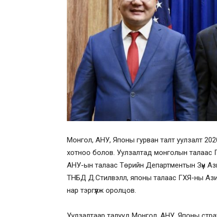
Монгол, АНУ, Японы гурван талт уулзалт 20
хотноо болов. Уулзалтад монголын талаас Г
АНУ-ын талаас Төрийн Департментын Зүүн Аз
ТНБД Д.Стилвэлл, японы талаас ГХЯ-ны Ази
нар тэргүүлж оролцов.
Уулзалтаар талууд Монгол, АНУ, Японы стра