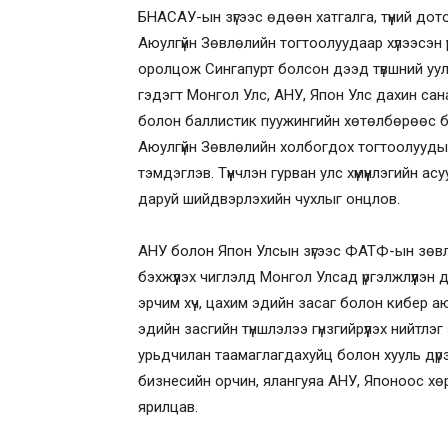
БНАСАУ-ын зүгээс өдөөн хатгалга, түүний до
Аюулгүйн Зөвлөлийн тогтоолуудаар хүлээсэн ү
оролцож Сингапурт болсон дээд түвшний уул
гэдэгт Монгол Улс, АНУ, Япон Улс дахин сан
болон баллистик пуужингийн хөтөлбөрөөс бү
Аюулгүйн Зөвлөлийн холбогдох тогтоолуудыг б
тэмдэглэв. Түүнчлэн гурван улс хүмүүнлэгийн а
даруй шийдвэрлэхийн чухлыг онцлов.
АНУ болон Япон Улсын зүгээс ФАТФ-ын зөвл
бэхжүүлэх чиглэлд Монгол Улсад үргэлжлүүлэн 
эрчим хүч, цахим эдийн засаг болон кибер а
эдийн засгийн түншлэлээ гүнзгийрүүлэх нийтл
урьдчилан таамаглагдахуйц болон хууль дү
бизнесийн орчин, ялангуяа АНУ, Японоос хөр
ярилцав.