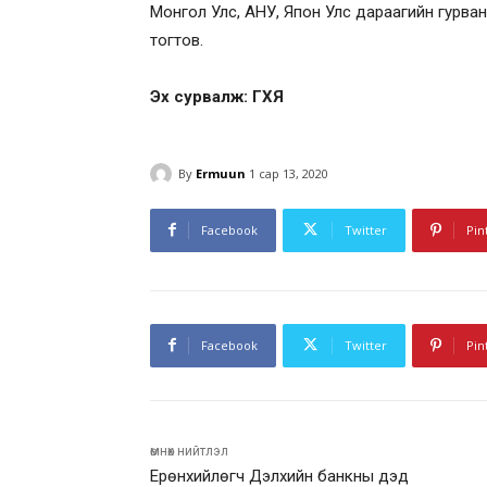
Монгол Улс, АНУ, Япон Улс дараагийн гурва
тогтов.
Эх сурвалж: ГХЯ
By
Ermuun
1 сар 13, 2020
Facebook
Twitter
Pin
Facebook
Twitter
Pin
өмнөх нийтлэл
Ерөнхийлөгч Дэлхийн банкны дэд