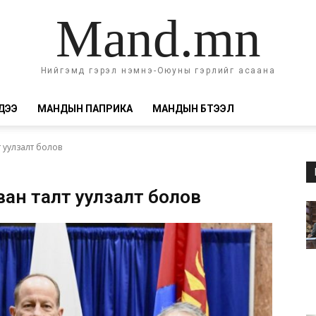
Mand.mn
Нийгэмд гэрэл нэмнэ-Оюуны гэрлийг асаана
ДЭЭ
МАНДЫН ПАПРИКА
МАНДЫН БҮТЭЭЛ
 уулзалт болов
ван талт уулзалт болов