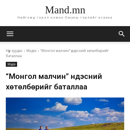
Mand.mn
Нийгэмд гэрэл нэмнэ-Оюуны гэрлийг асаана
Нүүр хуудас
Мэдээ
“Монгол малчин” үндэсний хөтөлбөрийг
баталлаа
Мэдээ
“Монгол малчин” үндэсний
хөтөлбөрийг баталлаа