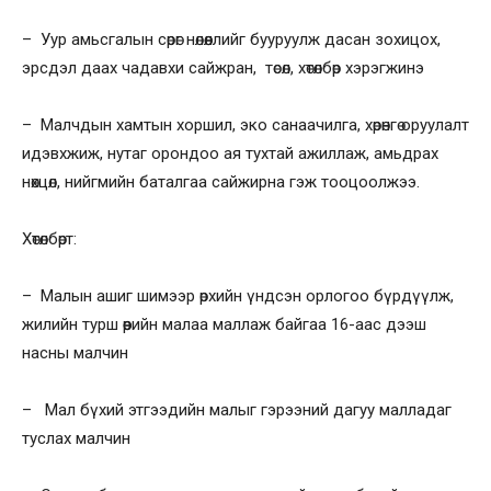
– Уур амьсгалын сөрөг нөлөөллийг бууруулж дасан зохицох,
эрсдэл даах чадавхи сайжран, төсөл, хөтөлбөр хэрэгжинэ
– Малчдын хамтын хоршил, эко санаачилга, хөрөнгө оруулалт
идэвхжиж, нутаг орондоо ая тухтай ажиллаж, амьдрах
нөхцөл, нийгмийн баталгаа сайжирна гэж тооцоолжээ.
Хөтөлбөрт:
– Малын ашиг шимээр өрхийн үндсэн орлогоо бүрдүүлж,
жилийн турш өөрийн малаа маллаж байгаа 16-аас дээш
насны малчин
– Мал бүхий этгээдийн малыг гэрээний дагуу малладаг
туслах малчин