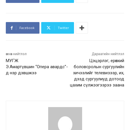
Facebook
Twitter
өмнөх нийтлэл
Дараагийн нийтлэл
МУГЖ
Цэцэрлэг, ерөнхий
Э.Амартүвшин “Опера авардс”-
боловсролын сургуулийн
д нэр дэвшжээ
хичээлийг телевизээр, их,
дээд сургуулиуд дотоод
цахим сүлжээгээрээ заана