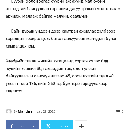
– Суурин болон хагас суурин аж ахуйд мал бүхий
этгээдтэй байгуулсан гэрээний дагуу төрөлжсөн мал тэжээж,
арчилж, маллаж байгаа малчин, саальчин
– Сайн дурын үндсэн дээр хамтран ажиллах хэлбэрээ
харилцан тохиролцож баталгаажуулсан малчдын бүлэг
хамрагдах юм.
Хөтөлбөрийг таван жилийн хугацаанд хэрэгжүүлэх бөгөөд
хувийн хэвшил 30, гадаадын төсөл, олон улсын
байгууллагын санхүүжилтээс 45, орон нутгийн төсвөөс 40,
улсын төсвөөс 135, нийт 250 тэрбум төгрөг зарцуулахаар
төлөвлөжээ.
By
Mandmn
1 сар 29, 2020
0
Facebook
Twitter