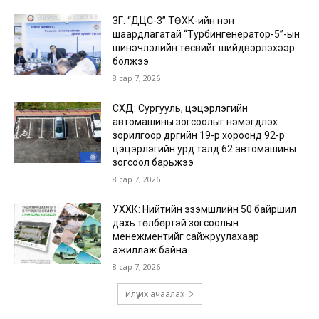
ЗГ: “ДЦС-3” ТӨХК-ийн нэн
шаардлагатай “Турбингенератор-5”-ын
шинэчлэлийн төсвийг шийдвэрлэхээр
болжээ
8 сар 7, 2026
СХД: Сургууль, цэцэрлэгийн
автомашины зогсоолыг нэмэгдүүлэх
зорилгоор дүүргийн 19-р хороонд 92-р
цэцэрлэгийн урд талд 62 автомашины
зогсоол барьжээ
8 сар 7, 2026
УХХК: Нийтийн эзэмшлийн 50 байршил
дахь төлбөртэй зогсоолын
менежментийг сайжруулахаар
ажиллаж байна
8 сар 7, 2026
илүү их ачаалах