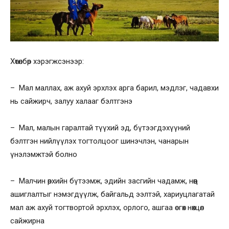
Хөтөлбөр хэрэгжсэнээр:
– Мал маллах, аж ахуй эрхлэх арга барил, мэдлэг, чадавхи
нь сайжирч, залуу халааг бэлтгэнэ
– Мал, малын гаралтай түүхий эд, бүтээгдэхүүний
бэлтгэн нийлүүлэх тогтолцоог шинэчлэн, чанарын
үнэлэмжтэй болно
– Малчин өрхийн бүтээмж, эдийн засгийн чадамж, нөөц
ашиглалтыг нэмэгдүүлж, байгальд ээлтэй, хариуцлагатай
мал аж ахуй тогтвортой эрхлэх, орлого, ашгаа өсгөх нөхцөл
сайжирна