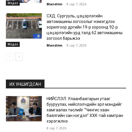
Мэдээ
Mandmn
-
8 сар 7, 2026
СХД: Сургууль, цэцэрлэгийн
автомашины зогсоолыг нэмэгдүүлэх
зорилгоор дүүргийн 19-р хороонд 92-р
цэцэрлэгийн урд талд 62 автомашины
зогсоол барьжээ
Мэдээ
Mandmn
-
8 сар 7, 2026
ИХ УНШИГДСАН
НИЙСЛЭЛ: Улаанбаатарын утааг
бууруулах, нийслэлчүүдийн эрүүл мэндийг
хамгаалах төслийг “Чингис хаан
баялгийн сан нэгдэл” ХХК-тай хамтран
хэрэгжүүлнэ
8 сар 7, 2026