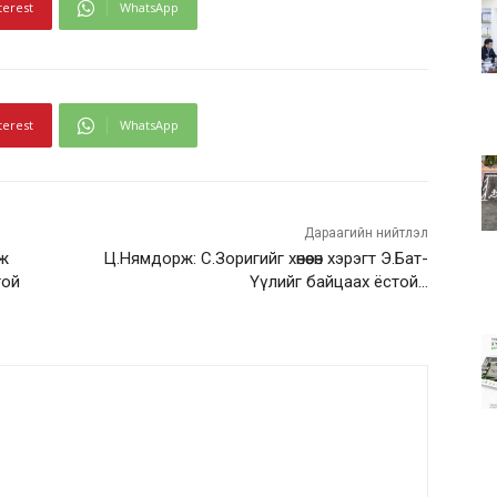
terest
WhatsApp
terest
WhatsApp
Дараагийн нийтлэл
лж
Ц.Нямдорж: С.Зоригийг хөнөөсөн хэрэгт Э.Бат-
той
Үүлийг байцаах ёстой…