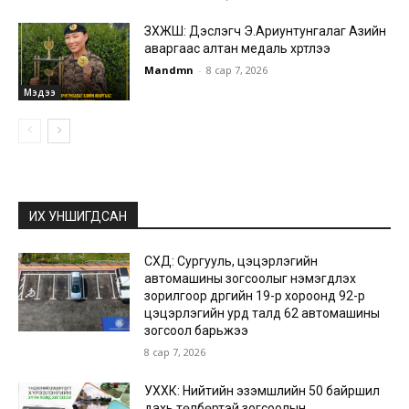
ЗХЖШ: Дэслэгч Э.Ариунтунгалаг Азийн
аваргаас алтан медаль хүртлээ
Mandmn
-
8 сар 7, 2026
Мэдээ
ИХ УНШИГДСАН
СХД: Сургууль, цэцэрлэгийн
автомашины зогсоолыг нэмэгдүүлэх
зорилгоор дүүргийн 19-р хороонд 92-р
цэцэрлэгийн урд талд 62 автомашины
зогсоол барьжээ
8 сар 7, 2026
УХХК: Нийтийн эзэмшлийн 50 байршил
дахь төлбөртэй зогсоолын