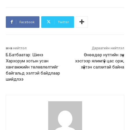
Facebook
Twitter
өмнөх нийтлэл
Дараагийн нийтлэл
Б.Батбаатар: Шинэ
Өнөөдөр нутгийн зүүн
Хархорум хотын усан
хэсгээр ялимгүй цас орж,
хангамжийн төлөвлөлтийг
хүйтэн салхитай байна
байгальд ээлтэй байдлаар
шийдлээ