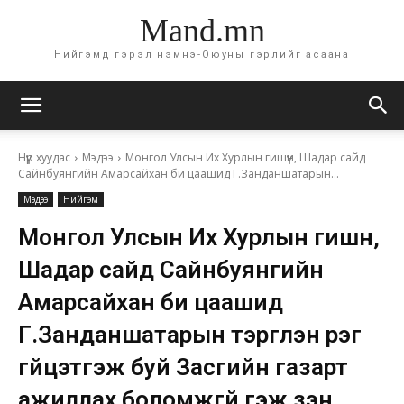
Mand.mn
Нийгэмд гэрэл нэмнэ-Оюуны гэрлийг асаана
Нүүр хуудас
Мэдээ
Монгол Улсын Их Хурлын гишүүн, Шадар сайд
Сайнбуянгийн Амарсайхан би цаашид Г.Занданшатарын...
Мэдээ
Нийгэм
Монгол Улсын Их Хурлын гишүүн,
Шадар сайд Сайнбуянгийн
Амарсайхан би цаашид
Г.Занданшатарын тэргүүлэн үүрэг
гүйцэтгэж буй Засгийн газарт
ажиллах боломжгүй гэж үзэн,