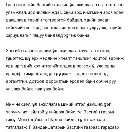
Гэвч өнөөгийн Засгийн газрын үйл ажиллагаа нь төрт ёсны
уламжлал, ардчиллын үндэс, хүний эрх, нийгмийн эрх чөлөө
цаашлаад төрийн тогтвортой байдал, эдийн засаг,
нийгмийн хөгжил, засаглалын дархлааг сулруулж, төрийн
хариуцлагыг явцуу байдалд хүргэж байна.
Засгийн газрын зарим үйл ажиллагаа хууль тогтоох,
гүйцэтгэх, шүүх эрх мэдлийн хяналт тэнцлийг ноцтой зөрчиж
ард иргэдийнхээ итгэлийг алдаад зогсохгүй, улс орны
ирээдүйг хямрал, эрсдэл рүү түлхэж, гаднын нөлөөнд
өртөмтгий, дотоод доройтлын эрсдэл бүхий орчин руу
чиглүүлж байна гэж үзэж байна.
Ийм нөхцөл, үйл ажиллагаа миний итгэл үнэмшил, үүрэг,
зарчим, үнэт зүйлтэй үл нийцэж байх тул Засгийн газрын
гишүүн, Монгол Улсын Шадар сайдын үүрэгт ажлаас
татгалзаж, Г.Занданшатарын Засгийн газраас гарахаар