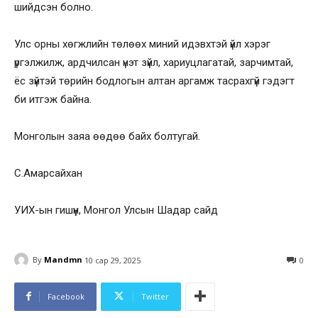
шийдсэн болно.
Улс орны хөгжлийн төлөөх миний идэвхтэй үйл хэрэг
үргэлжилж, ардчилсан үнэт зүйл, хариуцлагатай, зарчимтай,
ёс зүйтэй төрийн бодлогын алтан аргамж тасрахгүй гэдэгт
би итгэж байна.
Монголын заяа өөдөө байх болтугай.
С.Амарсайхан
УИХ-ын гишүүн, Монгол Улсын Шадар сайд
By
Mandmn
10 сар 29, 2025
0
Facebook
Twitter