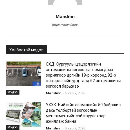
Mandmn
https://mand.mn/
Холбоотой мэдээ
СХД: Сургууль, цэцэрлэгийн
автомашины зогсоолыг нэмэгдүүлэх
зорилгоор дүүргийн 19-р хороонд 92-р
цэцэрлэгийн урд талд 62 автомашины
зогсоол барьжээ
Мэдээ
Mandmn
-
8 сар 7, 2026
УХХК: Нийтийн эзэмшлийн 50 байршил
дахь төлбөртэй зогсоолын
менежментийг сайжруулахаар
ажиллаж байна
Мэдээ
Mandmn
-
8 сар 7, 2026