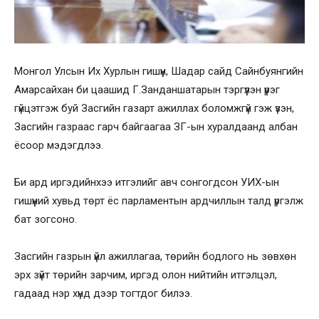
Монгол Улсын Их Хурлын гишүүн, Шадар сайд Сайнбуянгийн
Амарсайхан би цаашид Г.Занданшатарын тэргүүлэн үүрэг
гүйцэтгэж буй Засгийн газарт ажиллах боломжгүй гэж үзэн,
Засгийн газраас гарч байгаагаа ЗГ-ын хуралдаанд албан
ёсоор мэдэгдлээ.
Би ард иргэдийнхээ итгэлийг авч сонгогдсон УИХ-ын
гишүүний хувьд төрт ёс парламентын ардчиллын талд үргэлж
бат зогсоно.
Засгийн газрын үйл ажиллагаа, төрийн бодлого нь зөвхөн
эрх зүйт төрийн зарчим, иргэд олон нийтийн итгэлцэл,
гадаад нэр хүнд дээр тогтдог билээ.