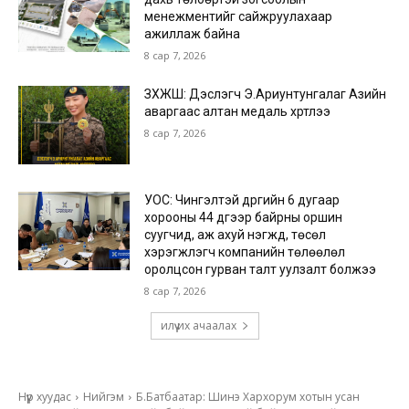
менежментийг сайжруулахаар
ажиллаж байна
8 сар 7, 2026
ЗХЖШ: Дэслэгч Э.Ариунтунгалаг Азийн
аваргаас алтан медаль хүртлээ
8 сар 7, 2026
УОС: Чингэлтэй дүүргийн 6 дугаар
хорооны 44 дүгээр байрны оршин
суугчид, аж ахуй нэгжүүд, төсөл
хэрэгжүүлэгч компанийн төлөөлөл
оролцсон гурван талт уулзалт болжээ
8 сар 7, 2026
илүү их ачаалах