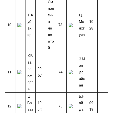
Эм
нэл
Т.А
гий
Ц.
уб
н
Мө
10:
10
73
ак
чө
нхт
28
ир
лө
уяа
өтэ
й
Х.Б
З.М
аа
эн
са
09:
11
74
дс
нж
57
айх
арг
ан
ал
Ц.
Б.Н
Ба
10:
ай
09:
12
75
ата
04
да
19