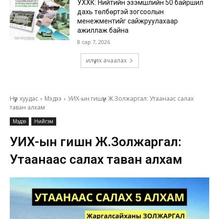
УХХК: Нийтийн эзэмшлийн 50 байршил
дахь төлбөртэй зогсоолын
менежментийг сайжруулахаар
ажиллаж байна
8 сар 7, 2026
илүү их ачаалах