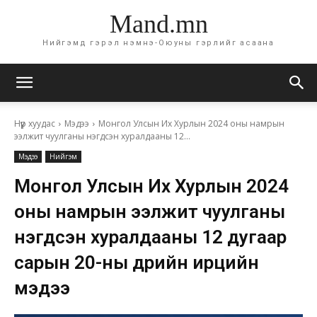
Mand.mn
Нийгэмд гэрэл нэмнэ-Оюуны гэрлийг асаана
Нүүр хуудас
Мэдээ
Монгол Улсын Их Хурлын 2024 оны намрын
ээлжит чуулганы нэгдсэн хуралдааны 12...
Мэдээ
Нийгэм
Монгол Улсын Их Хурлын 2024
оны намрын ээлжит чуулганы
нэгдсэн хуралдааны 12 дугаар
сарын 20-ны өдрийн ирцийн
мэдээ