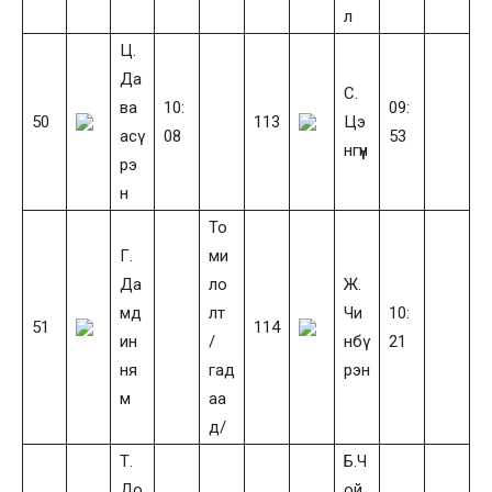
л
Ц.
Да
С.
ва
10:
09:
50
113
Цэ
асү
08
53
нгүүн
рэ
н
То
Г.
ми
Да
ло
Ж.
мд
лт
Чи
10:
51
114
ин
/
нбү
21
ня
гад
рэн
м
аа
д/
Т.
Б.Ч
До
ой