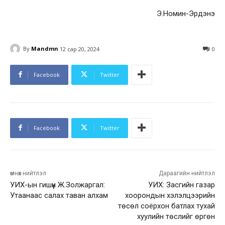
Э.Номин-Эрдэнэ
By
Mandmn
12 сар 20, 2024
0
Facebook
Twitter
Facebook
Twitter
өмнөх нийтлэл
Дараагийн нийтлэл
УИХ-ын гишүүн Ж.Золжаргал:
УИХ: Засгийн газар
Утаанаас салах таван алхам
хоорондын хэлэлцээрийн
төсөл соёрхон батлах тухай
хуулийн төслийг өргөн