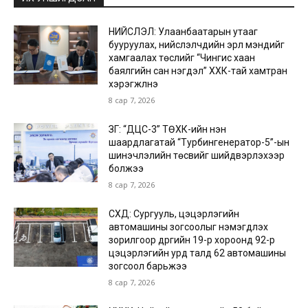
НИЙСЛЭЛ: Улаанбаатарын утааг
бууруулах, нийслэлчүүдийн эрүүл мэндийг
хамгаалах төслийг “Чингис хаан
баялгийн сан нэгдэл” ХХК-тай хамтран
хэрэгжүүлнэ
8 сар 7, 2026
ЗГ: “ДЦС-3” ТӨХК-ийн нэн
шаардлагатай “Турбингенератор-5”-ын
шинэчлэлийн төсвийг шийдвэрлэхээр
болжээ
8 сар 7, 2026
СХД: Сургууль, цэцэрлэгийн
автомашины зогсоолыг нэмэгдүүлэх
зорилгоор дүүргийн 19-р хороонд 92-р
цэцэрлэгийн урд талд 62 автомашины
зогсоол барьжээ
8 сар 7, 2026