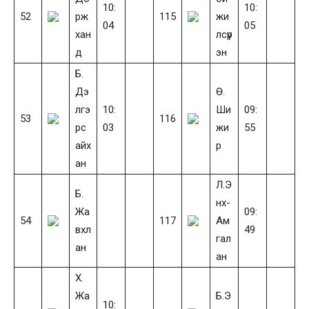
10:
10:
52
рж
115
жи
04
05
хан
лсүр
д
эн
Б.
Дэ
Ө.
лгэ
10:
Ши
09:
53
116
рс
03
жи
55
айх
р
ан
Л.Э
Б.
нх-
Жа
09:
54
117
Ам
вхл
49
гал
ан
ан
Х.
Жа
Б.Э
10: