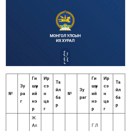
Ги
Ир
Ги
Ир
Та
Та
Зу
шүүн
сэ
шүүн
сэ
йл
Зу
йл
№
ра
ий
н
№
ий
н
ба
раг
ба
г
нэ
ца
нэ
ца
р
р
р
г
р
г
Ж.
Ал
Г.Л