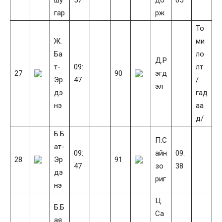
гар
рж
То
Ж.
ми
Ба
ло
Д.Р
т-
09:
лт
27
90
эгд
Эр
47
/
эл
дэ
гад
нэ
аа
д/
Б.Б
П.С
ат-
09:
айн
09:
28
Эр
91
47
зо
38
дэ
риг
нэ
Ц.
Б.Б
Са
ая