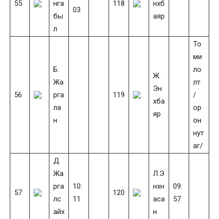
55
нга
118
нхб
03
бы
аяр
л
То
ми
Б.
ло
Ж.
Жа
лт
Эн
56
рга
119
/
хба
ла
ор
яр
н
он
нут
аг/
Д.
Жа
Л.Э
рга
10:
нхн
09:
57
120
лс
11
аса
57
айх
н