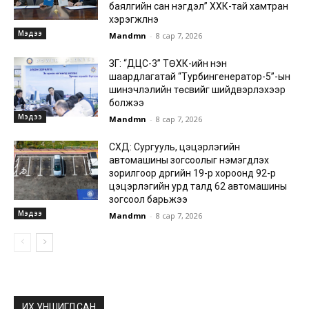
баялгийн сан нэгдэл” ХХК-тай хамтран
хэрэгжүүлнэ
Мэдээ
Mandmn
-
8 сар 7, 2026
ЗГ: “ДЦС-3” ТӨХК-ийн нэн
шаардлагатай “Турбингенератор-5”-ын
шинэчлэлийн төсвийг шийдвэрлэхээр
болжээ
Мэдээ
Mandmn
-
8 сар 7, 2026
СХД: Сургууль, цэцэрлэгийн
автомашины зогсоолыг нэмэгдүүлэх
зорилгоор дүүргийн 19-р хороонд 92-р
цэцэрлэгийн урд талд 62 автомашины
зогсоол барьжээ
Мэдээ
Mandmn
-
8 сар 7, 2026
ИХ УНШИГДСАН