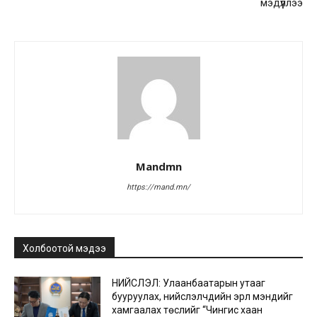
мэдүүллээ
Mandmn
https://mand.mn/
Холбоотой мэдээ
НИЙСЛЭЛ: Улаанбаатарын утааг
бууруулах, нийслэлчүүдийн эрүүл мэндийг
хамгаалах төслийг “Чингис хаан