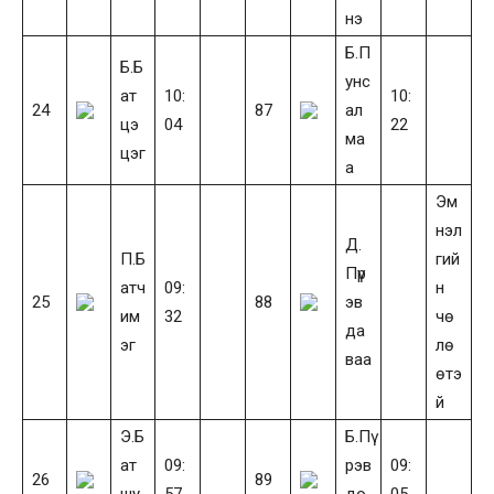
нэ
Б.П
Б.Б
унс
ат
10:
10:
24
87
ал
цэ
04
22
ма
цэг
а
Эм
нэл
Д.
П.Б
гий
Пүр
атч
09:
н
25
88
эв
им
32
чө
да
эг
лө
ваа
өтэ
й
Э.Б
Б.Пү
ат
09:
рэв
09:
26
89
шу
57
до
05