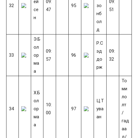
ей
09:
09:
32
95
зо
се
47
51
нб
н
ол
д
Э.Б
Р.С
ол
09:
эд
09:
33
ор
96
57
до
32
ма
рж
а
То
ми
Х.Б
ло
ол
Ц.Т
10:
лт
34
ор
97
ува
00
/
ма
ан
гад
а
аа
д/