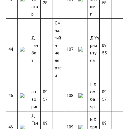
28
58
ата
ши
р
г
Эм
нэл
Д.
гий
Д.Үү
Ган
н
рий
09:
44
107
ба
чө
нту
55
т
лө
яа
өтэ
й
П.Г
Г.Х
ан
09:
ос
09:
45
108
зо
57
ба
57
риг
яр
Д.
Б.Х
Ган
09:
09:
46
109
эрл