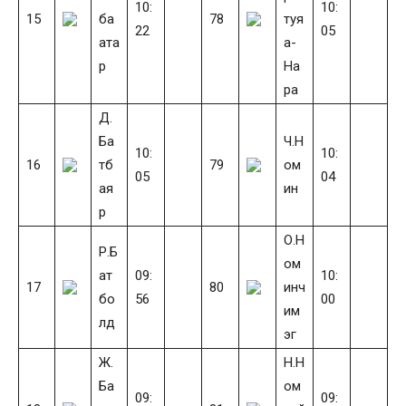
10:
10:
15
ба
78
туя
22
05
ата
а-
р
На
ра
Д.
Ба
Ч.Н
10:
10:
16
тб
79
ом
05
04
ая
ин
р
О.Н
Р.Б
ом
ат
09:
10:
17
80
инч
бо
56
00
им
лд
эг
Ж.
Н.Н
Ба
ом
09:
09: