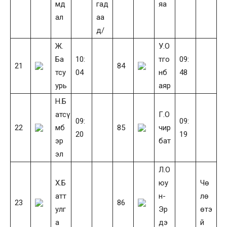
мд
гад
яа
ал
аа
д/
Ж.
У.О
Ба
10:
тго
09:
21
84
тсу
04
нб
48
урь
аяр
Н.Б
атсү
Г.О
09:
09:
22
мб
85
чир
20
19
эр
бат
эл
Л.О
Х.Б
юу
Чө
атт
н-
лө
23
86
улг
Эр
өтэ
а
дэ
й