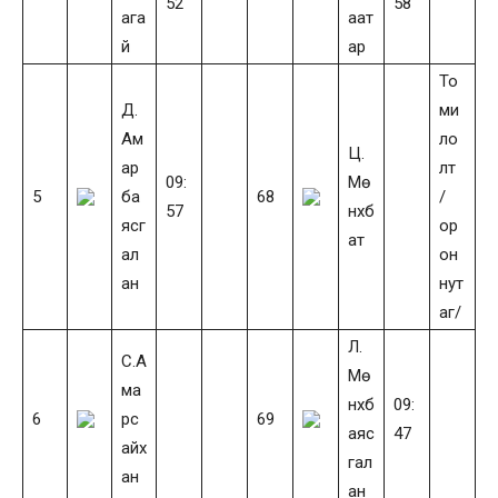
52
58
ага
аат
й
ар
То
Д.
ми
Ам
ло
Ц.
ар
лт
09:
Мө
5
ба
68
/
57
нхб
ясг
ор
ат
ал
он
ан
нут
аг/
Л.
С.А
Мө
ма
нхб
09:
6
рс
69
аяс
47
айх
гал
ан
ан