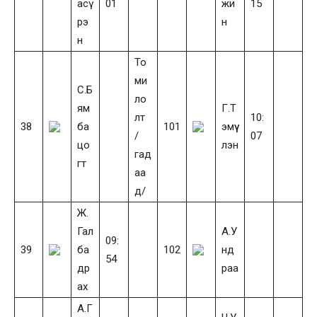
асү
01
жи
15
рэ
н
н
То
ми
С.Б
ло
ям
Г.Т
лт
10:
38
ба
101
эмүү
/
07
цо
лэн
гад
гт
аа
д/
Ж.
Гал
А.У
09:
39
ба
102
нд
54
др
раа
ах
А.Г