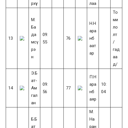
рхүү
лаа
То
М.
ми
Н.Н
Ба
ло
ара
да
09:
лт
13
76
нб
мсү
55
/
аат
рэ
гад
ар
н
аа
д/
Э.Б
П.Н
ат-
09:
ара
10:
14
Ам
77
56
нб
04
гал
аяр
ан
М.
Б.Б
На
ат
ран