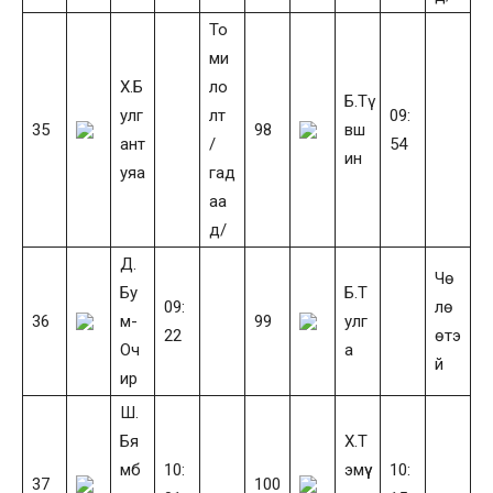
То
ми
Х.Б
ло
Б.Тү
улг
лт
09:
35
98
вш
ант
/
54
ин
уяа
гад
аа
д/
Д.
Чө
Бу
Б.Т
09:
лө
36
м-
99
улг
22
өтэ
Оч
а
й
ир
Ш.
Бя
Х.Т
мб
10:
эмүү
10:
37
100