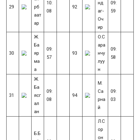
10:
нд
09:
29
рб
92
08
аг-
59
аат
Оч
ар
ир
Ж.
О.С
Ба
ара
09:
09:
30
яр
93
нчу
57
58
ма
луу
а
н
Ж.
М.
Ба
09:
Са
09:
31
ясг
94
08
рна
03
ал
й
ан
Л.С
ор
Б.Б
он