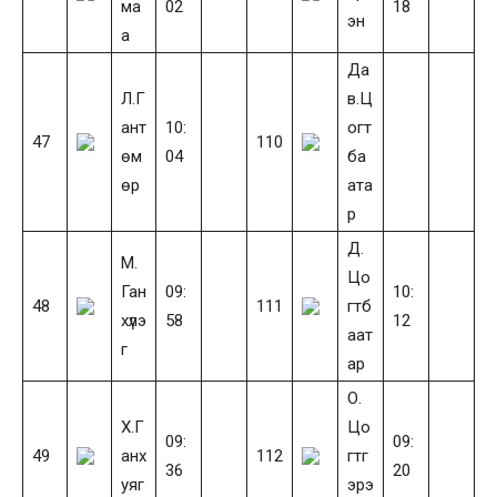
ма
02
18
эн
а
Да
Л.Г
в.Ц
ант
10:
огт
47
110
өм
04
ба
өр
ата
р
Д.
М.
Цо
Ган
09:
10:
48
111
гтб
хүлэ
58
12
аат
г
ар
О.
Х.Г
Цо
09:
09:
49
анх
112
гтг
36
20
уяг
эрэ