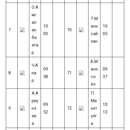
О.А
мг
Т.М
ал
10:
өнх
10:
7
ан
70
00
сай
05
ба
хан
ата
р
Б.М
Ч.А
09:
өнх
09:
8
на
71
58
со
37
р
ёл
А.А
П.
риу
Мө
09:
10:
9
нз
72
нхт
52
13
ая
улг
а
а