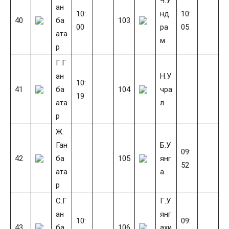
Ч.У
ан
10:
нд
10:
40
ба
103
00
ра
05
ата
м
р
Г.Г
ан
Н.У
10:
41
ба
104
чра
19
ата
л
р
Ж.
Ган
Б.У
09:
42
ба
105
янг
52
ата
а
р
С.Г
Г.У
ан
янг
10:
09:
43
ба
106
ахи