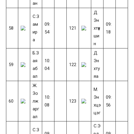
ан
Д.
С.З
Эн
ам
09:
09:
58
121
хтүв
ир
54
18
ши
а
н
Б.З
Д.
ая
10:
Эн
59
122
аб
04
хту
ал
яа
Ж.
М.
Зо
10:
Эн
09:
60
лж
123
08
хцэ
56
арг
цэг
ал
С.Э
С.З
09:
рд
09: