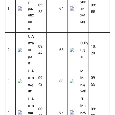
да
увс
09:
09:
1
рж
64
ан
53
55
авх
жа
ла
мц
н
О.А
лта
С.Лү
09:
10:
2
нгэ
65
нд
47
20
рэ
эг
л
Н.А
М.
лта
09:
Ма
09:
3
66
нху
42
нд
55
яг
хай
Н.А
Л.
лта
Мө
08:
09:
4
нш
67
нхб