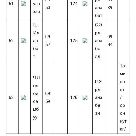
61
улп
124
50
энэ
39
хар
бат
Ц.
С.Э
Ид
рд
09:
09:
62
эр
125
энэ
57
44
ба
бо
т
лд
То
ми
Ч.Л
Р.Э
ло
од
рд
лт
ой
09:
63
126
энэ
/
са
59
бүр
ор
мб
эн
он
уу
нут
аг/