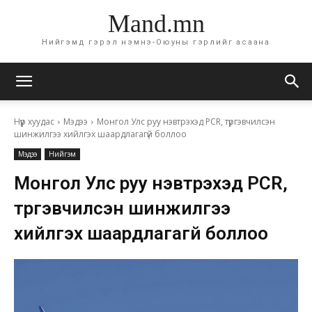
Mand.mn
Нийгэмд гэрэл нэмнэ-Оюуны гэрлийг асаана
Нүүр хуудас
Мэдээ
Монгол Улс руу нэвтрэхэд PCR, түргэвчилсэн
шинжилгээ хийлгэх шаардлагагүй боллоо
Мэдээ
Нийгэм
Монгол Улс руу нэвтрэхэд PCR,
түргэвчилсэн шинжилгээ
хийлгэх шаардлагагүй боллоо