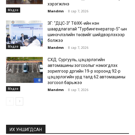
хэрэгжүүлнэ
Мэдээ
Mandmn
-
8 сар 7, 2026
ЗГ: “ДЦС-3” ТӨХК-ийн нэн
шаардлагатай “Турбингенератор-5”-ын
шинэчлэлийн төсвийг шийдвэрлэхээр
болжээ
Мэдээ
Mandmn
-
8 сар 7, 2026
СХД: Сургууль, цэцэрлэгийн
автомашины зогсоолыг нэмэгдүүлэх
зорилгоор дүүргийн 19-р хороонд 92-р
цэцэрлэгийн урд талд 62 автомашины
зогсоол барьжээ
Мэдээ
Mandmn
-
8 сар 7, 2026
ИХ УНШИГДСАН