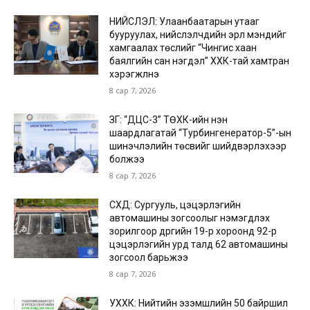
НИЙСЛЭЛ: Улаанбаатарын утааг
бууруулах, нийслэлчүүдийн эрүүл мэндийг
хамгаалах төслийг “Чингис хаан
баялгийн сан нэгдэл” ХХК-тай хамтран
хэрэгжүүлнэ
8 сар 7, 2026
ЗГ: “ДЦС-3” ТӨХК-ийн нэн
шаардлагатай “Турбингенератор-5”-ын
шинэчлэлийн төсвийг шийдвэрлэхээр
болжээ
8 сар 7, 2026
СХД: Сургууль, цэцэрлэгийн
автомашины зогсоолыг нэмэгдүүлэх
зорилгоор дүүргийн 19-р хороонд 92-р
цэцэрлэгийн урд талд 62 автомашины
зогсоол барьжээ
8 сар 7, 2026
УХХК: Нийтийн эзэмшлийн 50 байршил