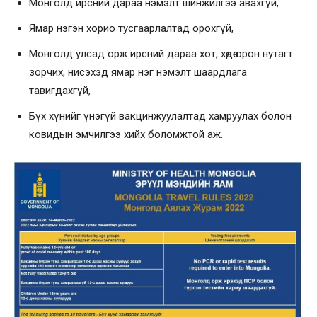
Монголд ирсний дараа нэмэлт шинжилгээ авахгүй,
Ямар нэгэн хорио тусгаарлалтад орохгүй,
Монголд улсад орж ирсний дараа хот, хөдөө орон нутагт
зорчих, нисэхэд ямар нэг нэмэлт шаардлага
тавигдахгүй,
Бүх хүнийг үнэгүй вакцинжуулалтад хамруулах болон
ковидын эмчилгээ хийх боломжтой аж.