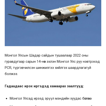
Монгол Улсын Шадар сайдын тушаалаар 2022 оны
гуравдугаар сарын 14-нөөс эхлэн Монгол Улс руу нэвтрэхэд
PCR, түргэвчилсэн шинжилгээ хийлгэх шаардлагагүй
болжээ.
Гадаадаас ирэх иргэдэд хамаарах заалтууд:
Монгол Улсад ирээд эрүүл мэндийн хуудас бөглөнө.