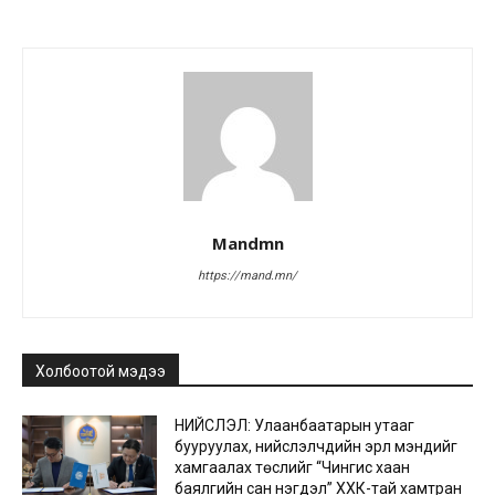
Mandmn
https://mand.mn/
Холбоотой мэдээ
НИЙСЛЭЛ: Улаанбаатарын утааг
бууруулах, нийслэлчүүдийн эрүүл мэндийг
хамгаалах төслийг “Чингис хаан
баялгийн сан нэгдэл” ХХК-тай хамтран