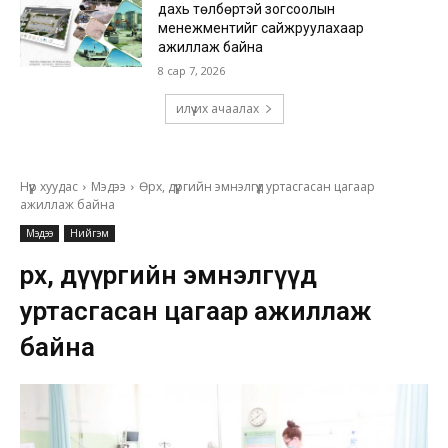
дахь төлбөртэй зогсоолын
менежментийг сайжруулахаар
ажиллаж байна
8 сар 7, 2026
илүү их ачаалах