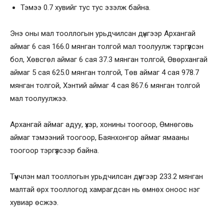
Тэмээ 0.7 хувийг тус тус эзэлж байна.
Энэ оны мал тооллогын урьдчилсан дүнгээр Архангай
аймаг 6 сая 166.0 мянган толгой мал тоолуулж тэргүүлсэн
бол, Хөвсгөл аймаг 6 сая 37.3 мянган толгой, Өвөрхангай
аймаг 5 сая 625.0 мянган толгой, Төв аймаг 4 сая 978.7
мянган толгой, Хэнтий аймаг 4 сая 867.6 мянган толгой
мал тоолуулжээ.
Архангай аймаг адуу, үхэр, хонины тоогоор, Өмнөговь
аймаг тэмээний тоогоор, Баянхонгор аймаг ямааны
тоогоор тэргүүлсээр байна.
Түүнчлэн мал тооллогын урьдчилсан дүнгээр 233.2 мянган
малтай өрх тооллогод хамрагдсан нь өмнөх оноос нэг
хувиар өсжээ.