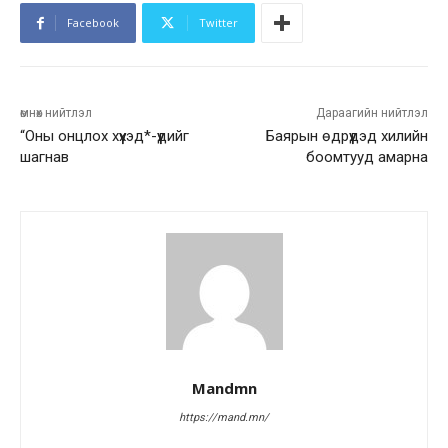
Facebook
Twitter
өмнөх нийтлэл
Дараагийн нийтлэл
“Оны онцлох хүүхэд*-үүдийг
Баярын өдрүүдэд хилийн
шагнав
боомтууд амарна
Mandmn
https://mand.mn/