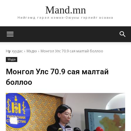
Mand.mn
Нийгэмд гэрэл нэмнэ-Оюуны гэрлийг асаана
Нүүр хуудас
Мэдээ
Монгол Улс 70.9 сая малтай боллоо
Мэдээ
Монгол Улс 70.9 сая малтай
боллоо