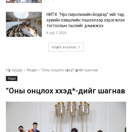
НИТХ: “Нүүрс пиролизийн үйлдвэр”-ийг төр,
хувийн хэвшлийн түншлэлээр хэрэгжүүлэх
тогтоолын төслийг дэмжжээ
8 сар 7, 2026
илүү их ачаалах