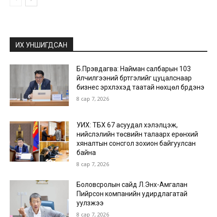
ИХ УНШИГДСАН
Б.Пүрэвдагва: Найман салбарын 103
үйлчилгээний бүртгэлийг цуцалснаар
бизнес эрхлэхэд таатай нөхцөл бүрдэнэ
8 сар 7, 2026
УИХ: ТБХ 67 асуудал хэлэлцэж,
нийслэлийн төсвийн талаарх ерөнхий
хяналтын сонсгол зохион байгуулсан
байна
8 сар 7, 2026
Боловсролын сайд Л.Энх-Амгалан
Пийрсон компанийн удирдлагатай
уулзжээ
8 сар 7, 2026