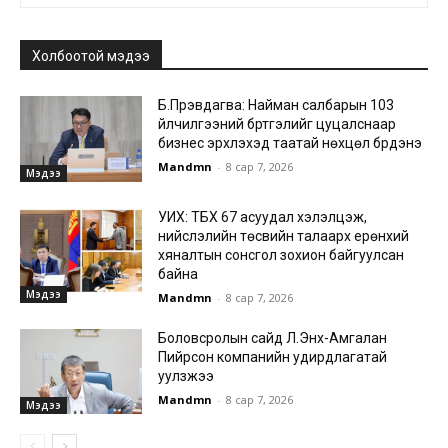
Холбоотой мэдээ
Б.Пүрэвдагва: Найман салбарын 103
үйлчилгээний бүртгэлийг цуцалснаар
бизнес эрхлэхэд таатай нөхцөл бүрдэнэ
Mandmn
-
8 сар 7, 2026
Мэдээ
УИХ: ТБХ 67 асуудал хэлэлцэж,
нийслэлийн төсвийн талаарх ерөнхий
хяналтын сонсгол зохион байгуулсан
байна
Мэдээ
Mandmn
-
8 сар 7, 2026
Боловсролын сайд Л.Энх-Амгалан
Пийрсон компанийн удирдлагатай
уулзжээ
Mandmn
-
8 сар 7, 2026
Мэдээ