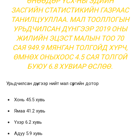
ӨНӨӨДӨР ҮСХ-НЫ ЭДИЙН
ЗАСГИЙН СТАТИСТИКИЙН ГАЗРААС
ТАНИЛЦУУЛЛАА. МАЛ ТООЛЛОГЫН
УРЬДЧИЛСАН ДҮНГЭЭР 2019 ОНЫ
ЖИЛИЙН ЭЦЭСТ МАЛЫН ТОО 70
САЯ 949.9 МЯНГАН ТОЛГОЙД ХҮРЧ,
ӨМНӨХ ОНЫХООС 4.5 САЯ ТОЛГОЙ
БУЮУ 6.8 ХУВИАР ӨСЛӨӨ.
Урьдчилсан дүнгээр нийт мал сүргийн дотор
Хонь 45.5 хувь
Ямаа 41.2 хувь
Үхэр 6.2 хувь
Адуу 5.9 хувь