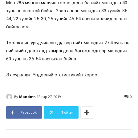
Мөн 285 мянган малчин тоологдсон ба нийт малчдын 40
хувь нь зээлтэй байна. Зээл авсан малчдын 33 хувийг 35-
44, 22 хувийг 25-30, 25 хувийг 45-54 насны малчид эзэлж
байгаа юм.
Тооллогын урьдчилсан дүнгээр нийт малчдын 27.4 хувь нь
нийгмийн даатгалд хамрагдсан бөгөөд эдгээр малчдын
60 хувь нь 35-54 насныхан байна.
Эх сурвалж: Үндэсний статистикийн хороо
By
Mandmn
12 сар 27, 2019
0
Facebook
Twitter