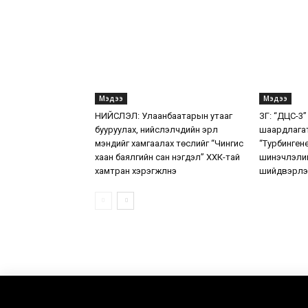
Мэдээ
Мэдээ
НИЙСЛЭЛ: Улаанбаатарын утааг
ЗГ: “ДЦС-3”
бууруулах, нийслэлчүүдийн эрүүл
шаардлага
мэндийг хамгаалах төслийг “Чингис
“Турбинген
хаан баялгийн сан нэгдэл” ХХК-тай
шинэчлэлий
хамтран хэрэгжүүлнэ
шийдвэрлэ