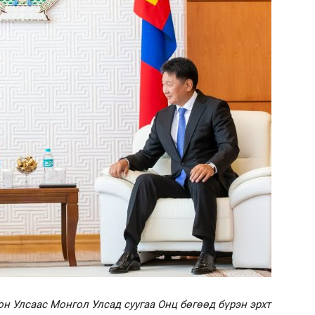
н Улсаас Монгол Улсад суугаа Онц бөгөөд бүрэн эрхт