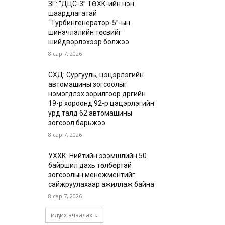
ЗГ: “ДЦС-3” ТӨХК-ийн нэн
шаардлагатай
“Турбингенератор-5”-ын
шинэчлэлийн төсвийг
шийдвэрлэхээр болжээ
8 сар 7, 2026
СХД: Сургууль, цэцэрлэгийн
автомашины зогсоолыг
нэмэгдүүлэх зорилгоор дүүргийн
19-р хороонд 92-р цэцэрлэгийн
урд талд 62 автомашины
зогсоол барьжээ
8 сар 7, 2026
УХХК: Нийтийн эзэмшлийн 50
байршил дахь төлбөртэй
зогсоолын менежментийг
сайжруулахаар ажиллаж байна
8 сар 7, 2026
илүү их ачаалах