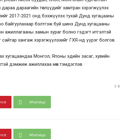
 дараа дараагийн төслүүдийг хамтран хэрэгжүүлэх
лийг 2017-2021 онд бэхжүүлэх тухай Дунд хугацааны
доо байгуулахаар бэлтгэж буй шинэ Дунд хугацааны
тын ажиллагааны замын зураг болно гэдэгт итгэлтэй
 сайтар хангаж хэрэгжүүлэхийг ГХЯ-нд үүрэг болгов.
х хугацаандаа Монгол, Японы эдийн засаг, хувийн
хтэй дэмжиж ажиллахаа мөн тэмдэглэв.
0
rest
WhatsApp
rest
WhatsApp