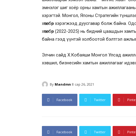
эмнэлэг шиг хоёр орны хамтын ажиллагааны
хэрэгтэй. Монгол, Японы Стратегийн түншлэ
хөтөлбөр хэрэгжээд дуусгавар болж байна. О
хөтөлбөр (2022-2025) нь бидний цаашдын хам
байна гээд үүнтэй холбоотой бэлтгэл ажлыг
Элчин сайд Х.Кобаяши Монгол Улсад ажилла
хэвшил, бизнесийн хамтын ажиллагааг идэв
By
Mandmn
8 сар 26, 2021
Facebook
Twitter
Pinte
Facebook
Twitter
Pinte