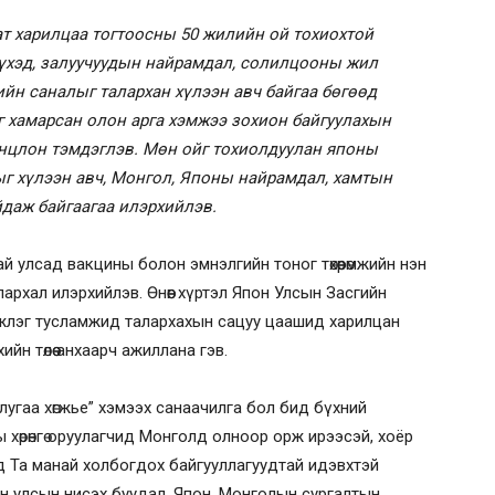
т харилцаа тогтоосны 50 жилийн ой тохиохтой
үүхэд, залуучуудын найрамдал, солилцооны жил
гийн саналыг талархан хүлээн авч байгаа бөгөөд
г хамарсан олон арга хэмжээ зохион байгуулахын
онцлон тэмдэглэв. Мөн ойг тохиолдуулан японы
ыг хүлээн авч, Монгол, Японы найрамдал, хамтын
йдаж байгаагаа илэрхийлэв.
 улсад вакцины болон эмнэлгийн тоног төхөөрөмжийн нэн
рхал илэрхийлэв. Өнөөг хүртэл Япон Улсын Засгийн
мжлэг тусламжид талархахын сацуу цаашид харилцан
йн төлөө анхаарч ажиллана гэв.
 лугаа хөгжье” хэмээх санаачилга бол бид бүхний
 хөрөнгө оруулагчид Монголд олноор орж ирээсэй, хоёр
д Та манай холбогдох байгууллагуудтай идэвхтэй
он улсын нисэх буудал, Япон, Монголын сургалтын