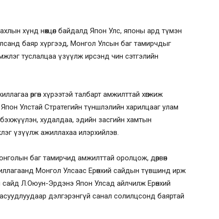
тахлын хүнд нөхцөл байдалд Япон Улс, японы ард түмэн
лсанд баяр хүргээд, Монгол Улсын баг тамирчдыг
жлэг туслалцаа үзүүлж ирсэнд чин сэтгэлийн
ллагаа өргөн хүрээтэй талбарт амжилттай хөгжиж
 Япон Улстай Стратегийн түншлэлийн харилцааг улам
йг бэхжүүлэн, худалдаа, эдийн засгийн хамтын
лэг үзүүлж ажиллахаа илэрхийлэв.
нголын баг тамирчид амжилттай оролцож, дөрвөн
жиллагаанд Монгол Улсаас Ерөнхий сайдын түвшинд ирж
ий сайд Л.Оюун-Эрдэнэ Япон Улсад айлчилж Ерөнхий
 асуудлуудаар дэлгэрэнгүй санал солилцсонд баяртай