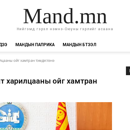
Mand.mn
Нийгэмд гэрэл нэмнэ-Оюуны гэрлийг асаана
ДЭЭ
МАНДЫН ПАПРИКА
МАНДЫН БҮТЭЭЛ
лцааны ойг хамтран тэмдэглэнэ
т харилцааны ойг хамтран