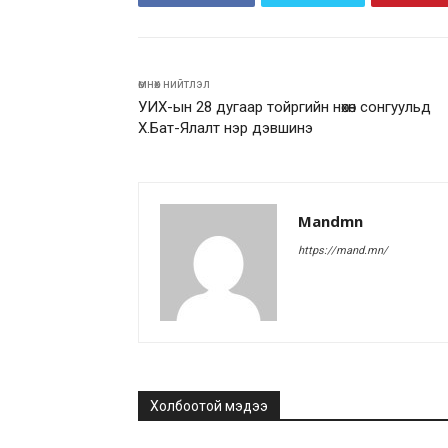
өмнөх нийтлэл
УИХ-ын 28 дугаар тойргийн нөхөн сонгуульд
Х.Бат-Ялалт нэр дэвшинэ
Mandmn
https://mand.mn/
Холбоотой мэдээ