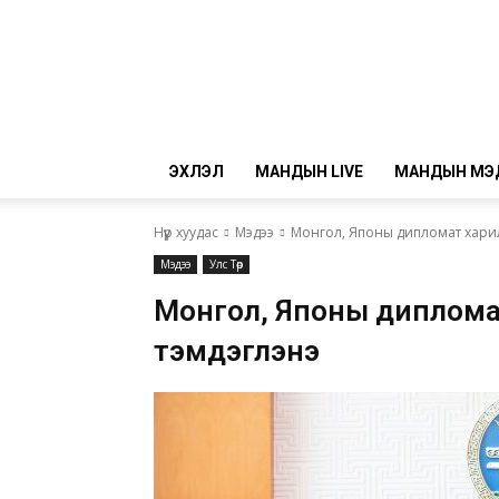
ЭХЛЭЛ
МАНДЫН LIVE
МАНДЫН МЭ
Нүүр хуудас
Мэдээ
Монгол, Японы дипломат хари
Мэдээ
Улс Төр
Монгол, Японы диплома
тэмдэглэнэ