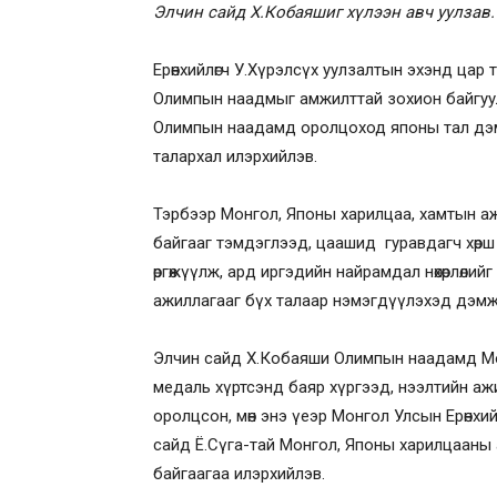
Элчин сайд Х.Кобаяшиг хүлээн авч уулзав.
Ерөнхийлөгч У.Хүрэлсүх уулзалтын эхэнд цар 
Олимпын наадмыг амжилттай зохион байгуу
Олимпын наадамд оролцоход японы тал дэм
талархал илэрхийлэв.
Тэрбээр Монгол, Японы харилцаа, хамтын ажи
байгааг тэмдэглээд, цаашид гуравдагч хөрш
өргөжүүлж, ард иргэдийн найрамдал нөхөрлөли
ажиллагааг бүх талаар нэмэгдүүлэхэд дэмж
Элчин сайд Х.Кобаяши Олимпын наадамд Мо
медаль хүртсэнд баяр хүргээд, нээлтийн а
оролцсон, мөн энэ үеэр Монгол Улсын Ерөнх
сайд Ё.Сүга-тай Монгол, Японы харилцааны
байгаагаа илэрхийлэв.