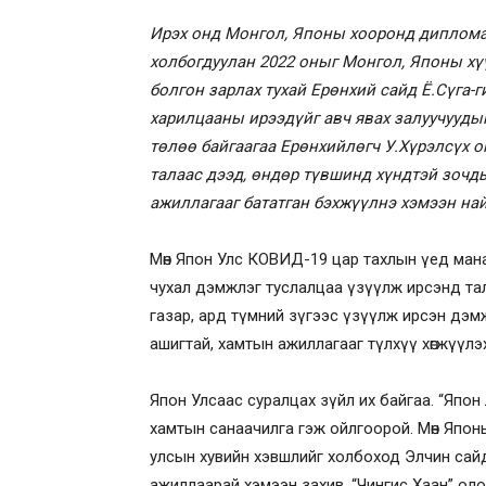
Ирэх онд Монгол, Японы хооронд диплома
холбогдуулан 2022 оныг Монгол, Японы х
болгон зарлах тухай Ерөнхий сайд Ё.Сүга-
харилцааны ирээдүйг авч явах залуучууды
төлөө байгаагаа Ерөнхийлөгч У.Хүрэлсүх 
талаас дээд, өндөр түвшинд хүндтэй зочд
ажиллагааг бататган бэхжүүлнэ хэмээн на
Мөн Япон Улс КОВИД-19 цар тахлын үед манай
чухал дэмжлэг туслалцаа үзүүлж ирсэнд тала
газар, ард түмний зүгээс үзүүлж ирсэн дэ
ашигтай, хамтын ажиллагааг түлхүү хөгжүүлэхи
Япон Улсаас суралцах зүйл их байгаа. “Япон
хамтын санаачилга гэж ойлгоорой. Мөн Японы
улсын хувийн хэвшлийг холбоход Элчин сай
ажиллаарай хэмээн захив. “Чингис Хаан” ол