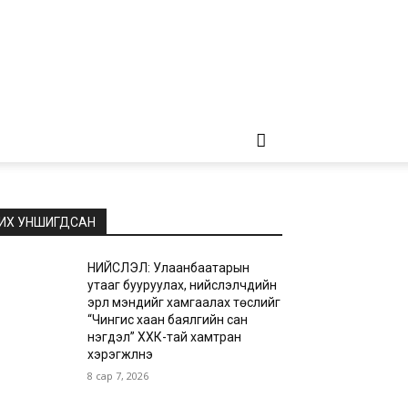
ИХ УНШИГДСАН
НИЙСЛЭЛ: Улаанбаатарын
утааг бууруулах, нийслэлчүүдийн
эрүүл мэндийг хамгаалах төслийг
“Чингис хаан баялгийн сан
нэгдэл” ХХК-тай хамтран
хэрэгжүүлнэ
8 сар 7, 2026