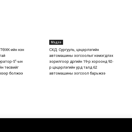
Мэдээ
 ТӨХК-ийн нэн
СХД: Сургууль, цэцэрлэгийн
тай
автомашины зогсоолыг нэмэгдүүлэх
ератор-5”-ын
зорилгоор дүүргийн 19-р хороонд 92-
н төсвийг
р цэцэрлэгийн урд талд 62
хээр болжээ
автомашины зогсоол барьжээ