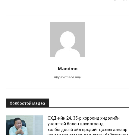
Mandmn
https://mand.mn/
Холбоотой мэдээ
СХД-ийн 24, 35-р хороонд хүчдэлийн
уналттай болон цахилгаанд
холбогдоогүй айл өрхүүдийг цахилгаанаар