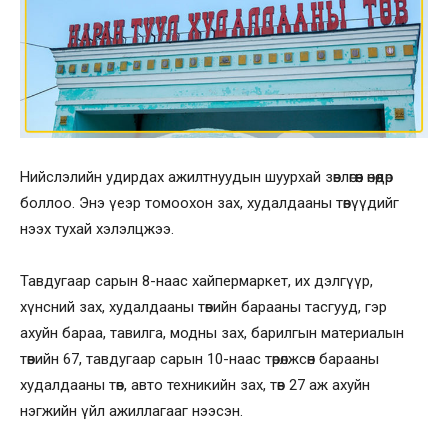
Нийслэлийн удирдах ажилтнуудын шуурхай зөвлөгөөн өнөөдөр
боллоо. Энэ үеэр томоохон зах, худалдааны төвүүдийг
нээх тухай хэлэлцжээ.
Тавдугаар сарын 8-наас хайпермаркет, их дэлгүүр,
хүнсний зах, худалдааны төвийн барааны тасгууд, гэр
ахуйн бараа, тавилга, модны зах, барилгын материалын
төвийн 67, тавдугаар сарын 10-наас төрөлжсөн барааны
худалдааны төв, авто техникийн зах, төв 27 аж ахуйн
нэгжийн үйл ажиллагааг нээсэн.