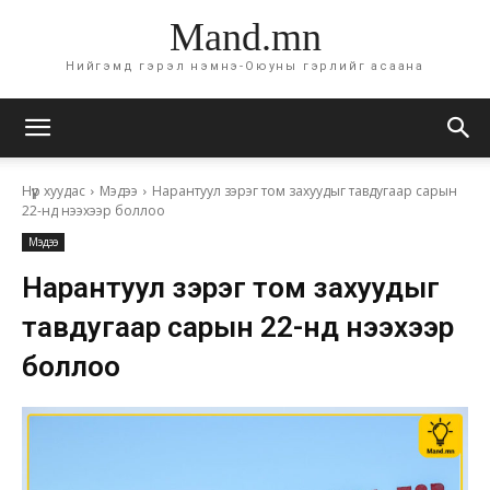
Mand.mn
Нийгэмд гэрэл нэмнэ-Оюуны гэрлийг асаана
Нүүр хуудас
Мэдээ
Нарантуул зэрэг том захуудыг тавдугаар сарын
22-нд нээхээр боллоо
Мэдээ
Нарантуул зэрэг том захуудыг
тавдугаар сарын 22-нд нээхээр
боллоо