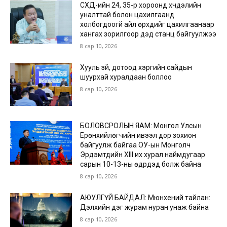
СХД-ийн 24, 35-р хороонд хүчдэлийн
уналттай болон цахилгаанд
холбогдоогүй айл өрхүүдийг цахилгаанаар
хангах зорилгоор дэд станц байгуулжээ
8 сар 10, 2026
Хууль зүй, дотоод хэргийн сайдын
шуурхай хуралдаан боллоо
8 сар 10, 2026
БОЛОВСРОЛЫН ЯАМ: Монгол Улсын
Ерөнхийлөгчийн ивээл дор зохион
байгуулж байгаа ОУ-ын Монголч
Эрдэмтдийн XIII их хурал наймдугаар
сарын 10-13-ны өдрүүдэд болж байна
8 сар 10, 2026
АЮУЛГҮЙ БАЙДАЛ: Мюнхений тайлан:
Дэлхийн дэг журам нуран унаж байна
8 сар 10, 2026