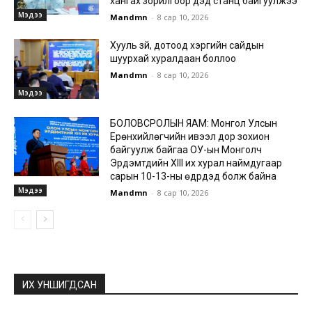
хангах зорилгоор дэд станц байгуулжээ
Мэдээ
Mandmn
-
8 сар 10, 2026
Хууль зүй, дотоод хэргийн сайдын
шуурхай хуралдаан боллоо
Mandmn
-
8 сар 10, 2026
Мэдээ
БОЛОВСРОЛЫН ЯАМ: Монгол Улсын
Ерөнхийлөгчийн ивээл дор зохион
байгуулж байгаа ОУ-ын Монголч
Эрдэмтдийн XIII их хурал наймдугаар
сарын 10-13-ны өдрүүдэд болж байна
Мэдээ
Mandmn
-
8 сар 10, 2026
ИХ УНШИГДСАН