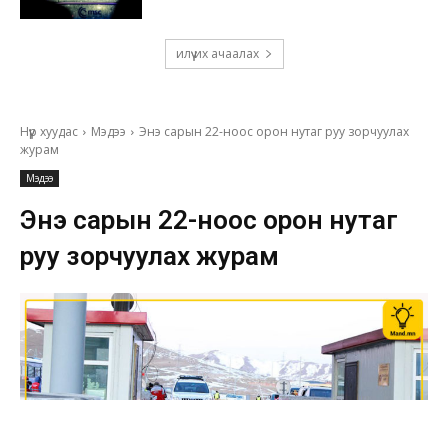
илүү их ачаалах