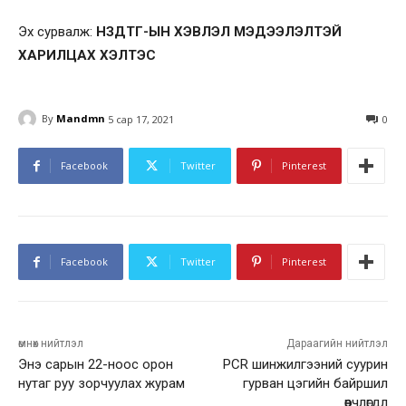
Эх сурвалж:
НЗДТГ-ЫН ХЭВЛЭЛ МЭДЭЭЛЭЛТЭЙ
ХАРИЛЦАХ ХЭЛТЭС
By
Mandmn
5 сар 17, 2021
0
Facebook
Twitter
Pinterest
Facebook
Twitter
Pinterest
өмнөх нийтлэл
Дараагийн нийтлэл
Энэ сарын 22-ноос орон
PCR шинжилгээний суурин
нутаг руу зорчуулах журам
гурван цэгийн байршил
өөрчлөгдлөө