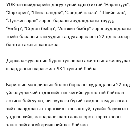
УОК-ын шийдвэрийн дагуу хүний хөдөлгөөн ихтэй “Нарантуул”,
“Хархорин”, “Шинэ сандэй”, “Сандэй плаза”, “Шөнийн зах”,
“Дүнжингарав” зэрэг барааны худалдааны төвүүд,
“Бөмбөгөр”, “Содон бөмбөгөр”, “Алтжин бөмбөгөр” зэрэг худалдааны
төвийн барааны тасгуудыг тавдугаар сарын 22-нд нээхээр
бэлтгэл ажлыг хангажээ.
Дархлаажуулалтын бүрэн тун авсан ажилтныг ажиллуулах
шаардлагын хэрэгжилт 93.1 хувьтай байна.
Барилгын материалын болон барааны худалдааны 22 төвд
үйлчлүүлэгчийн хөдөлгөөнийг нэг чигийн урсгалтай байхаар
зохион байгуулах, чиглүүлэгч бүхий тэмдэг тэмдэглэгээ
хийх шаардлагын хэрэгжилт хангалтгүй, тухайн барилгын
үндсэн хийц, загвараас шалтгаалан орох, гарах хэсэгт
хаалт хийгээгүй зөрчил нийтлэг байжээ.