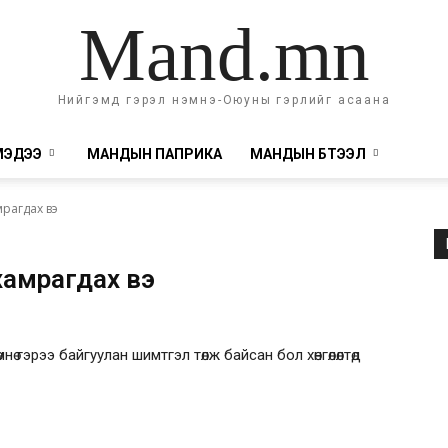
Mand.mn
Нийгэмд гэрэл нэмнэ-Оюуны гэрлийг асаана
МЭДЭЭ
МАНДЫН ПАПРИКА
МАНДЫН БҮТЭЭЛ
рагдах вэ
 хамрагдах вэ
ө гэрээ байгуулан шимтгэл төлж байсан бол хөнгөлөлтөд