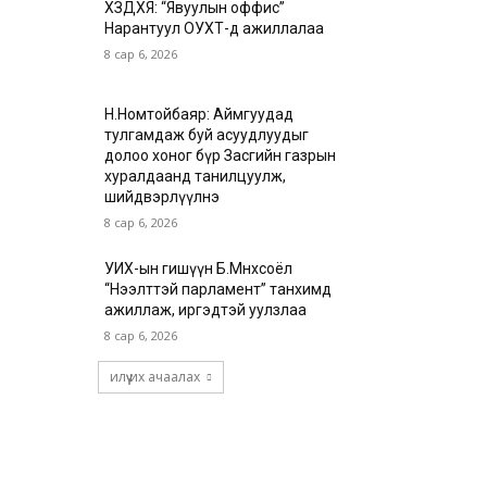
ХЗДХЯ: “Явуулын оффис”
Нарантуул ОУХТ-д ажиллалаа
8 сар 6, 2026
Н.Номтойбаяр: Аймгуудад
тулгамдаж буй асуудлуудыг
долоо хоног бүр Засгийн газрын
хуралдаанд танилцуулж,
шийдвэрлүүлнэ
8 сар 6, 2026
УИХ-ын гишүүн Б.Мөнхсоёл
“Нээлттэй парламент” танхимд
ажиллаж, иргэдтэй уулзлаа
8 сар 6, 2026
илүү их ачаалах