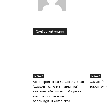
Холбоотой мэдээ
Мэдээ
Мэдээ
Боловсролын сайд Л.Энх-Амгалан
ХЗДХЯ: “Яв
“Дэлхийн залуу манлайлагчид”
Нарантуул 
нийгэмлэгийн төлөөлөгчидтэй уулзаж,
хамтын ажиллагааны
боломжуудыг хэлэлцжээ