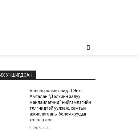
ИХ УНШИГДСАН
Боловсролын сайд Л.Энх-
Амгалан “Дэлхийн залуу
манлайлагчид” нийгэмлэгийн
төлөөлөгчидтэй уулзаж, хамтын
ажиллагааны боломжуудыг
хэлэлцжээ
8 сар 6, 2026