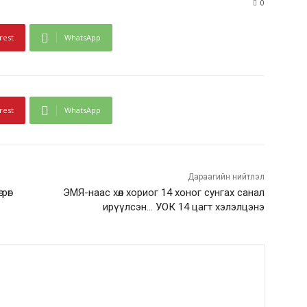
0
rest
WhatsApp
rest
WhatsApp
Дараагийн нийтлэл
рөг
ЭМЯ-наас хөл хориог 14 хоног сунгах санал
ирүүлсэн… УОК 14 цагт хэлэлцэнэ