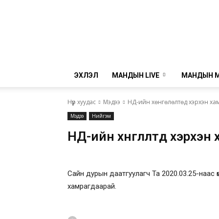
ЭХЛЭЛ
МАНДЫН LIVE
МАНДЫН 
Нүүр хуудас
Мэдээ
НД-ийн хөнгөлөлтөд хэрхэн хам
Мэдээ
Нийгэм
НД-ийн хөнгөлөлтөд хэрхэн
Сайн дурын даатгуулагч Та 2020.03.25-наас өмн
хамрагдаарай.