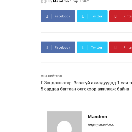
By
Mandmn
1 сар 3, 2021
Facebook
Twitter
Pinte
Facebook
Twitter
Pinte
өмнөх нийтлэл
Г.Занданшатар: Зээлгүй ахмадуудад 1 сая төг
5 сардаа багтаан олгохоор ажиллаж байна
Mandmn
https://mand.mn/