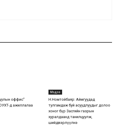
Мэдээ
уулын оффис”
Н.Номтойбаяр: Аймгуудад
ОУХТ-д ажиллалаа
тулгамдаж буй асуудлуудыг долоо
хоног бүр Засгийн газрын
хуралдаанд танилцуулж,
шийдвэрлүүлнэ