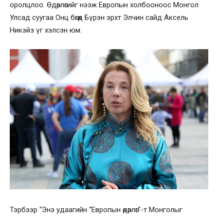
оролцлоо. Өдөрлөгийг нээж Европын холбооноос Монгол
Улсад суугаа Онц бөгөөд Бүрэн эрхт Элчин сайд Аксель
Никэйз үг хэлсэн юм.
Тэрбээр “Энэ удаагийн “Европын өдөрлөг”-т Монголыг