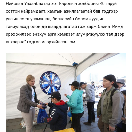
Нийслэл Улаанбаатар хот Европын холбооны 40 гаруй
хоттой найрамдалт, хамтын ажиллагаатай бөгөөд тэдгээр
улсын соёл уламжлал, бизнесийн боломжуудыг
таниулахад олон өдөр шаардлагатай гэж харж байна. Иймд
ирэх жилээс энэхүү арга хэмжээг илүү өргөжүүлэх тал дээр
анхаарна” гэдгээ илэрхийлсэн юм.