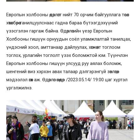
Европын холбооны өдөрлөгт нийт 70 орчим байгууллага төсөл
хөтөлбөрөө танилцуулснаас гадна бараа бүтээгдэхүүний
үзэсгэлэн гаргаж байна. Өдөрлөгийн үеэр Европын
Холбооны гишүүн орнуудын соёл уламжлалтай танилцах,
үндэсний хоол, амттанаар дайлуулах, хөгжөөнт тоглоом
тоглох, урлагийн тоглолт үзэх боломжтой юм. Түүнчлэн
Европын холбооны гишүүн улсууд руу аялах боломж,
шенгений виз хэрхэн авах талаар дэлгэрэнгүй зөвлөгөө,
мэдээлэл өгөх аж. Өдөрлөг өнөөдөр /2023.05.14/ 19:00 цаг хүртэл
үргэлжилнэ.