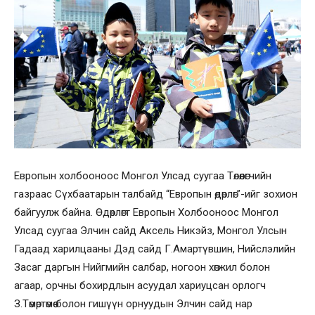
Европын холбооноос Монгол Улсад суугаа Төлөөлөгчийн
газраас Сүхбаатарын талбайд “Европын өдөрлөг”-ийг зохион
байгуулж байна. Өдөрлөгт Европын Холбооноос Монгол
Улсад суугаа Элчин сайд Аксель Никэйз, Монгол Улсын
Гадаад харилцааны Дэд сайд Г.Амартүвшин, Нийслэлийн
Засаг даргын Нийгмийн салбар, ногоон хөгжил болон
агаар, орчны бохирдлын асуудал хариуцсан орлогч
З.Төмөртөмөө болон гишүүн орнуудын Элчин сайд нар