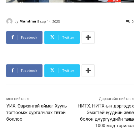
By
Mandmn
5 сар 14, 2023
0
Facebook
Twitter
Facebook
Twitter
өмнөх нийтлэл
Дараагийн нийтлэл
УИХ: Өвөрхангай аймаг Хууль
НИТХ: НИТХ-ын дэргэдэх
тогтоомж сурталчлах төвтэй
Эмэгтэйчүүдийн зөвлөл
боллоо
болон дүүргүүдийн төлөөлөл
1000 мод тарилаа