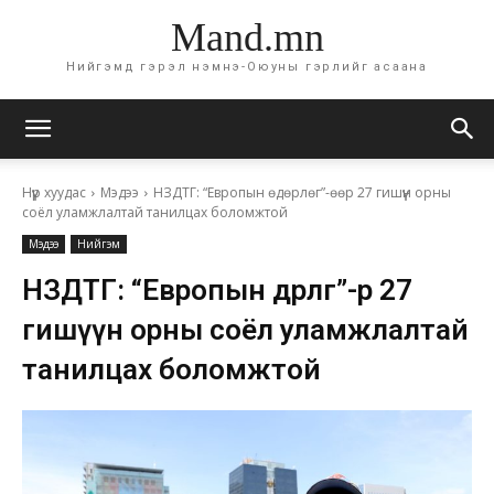
Mand.mn
Нийгэмд гэрэл нэмнэ-Оюуны гэрлийг асаана
Нүүр хуудас
Мэдээ
НЗДТГ: “Европын өдөрлөг”-өөр 27 гишүүн орны
соёл уламжлалтай танилцах боломжтой
Мэдээ
Нийгэм
НЗДТГ: “Европын өдөрлөг”-өөр 27
гишүүн орны соёл уламжлалтай
танилцах боломжтой