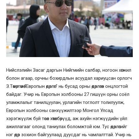
Нийслэлийн Засаг даргын Нийгмийн салбар, ногоон хөгжил
болон агаар, орчны бохирдлын асуудал хариуцсан орлогч
З.Төмөртөмөө “Европын өдөрлөг” нь бусад орны өдөрлөгөөс онцлогтой
байдаг. Учир нь Европын холбооны 27 гишүүн орны соёл
уламжлалыг танилцуулан, урлагийн тоглолт толилуулж,
Европын холбооны санхүүжилтээр Монгол Улсад
хэрэгжүүлж буй төсөл хөтөлбөрүүд, аж ахуйн нэгжүүдийн үйл
ажиллагааг олонд таниулах боломжтой юм. Тус өдөрлөгийг
нэг өдөр зохион байгуулаад дуусдаг нь чамлалттай. Учир нь