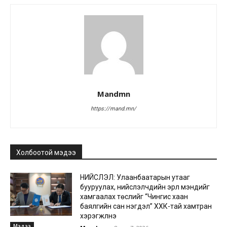
Mandmn
https://mand.mn/
Холбоотой мэдээ
НИЙСЛЭЛ: Улаанбаатарын утааг
бууруулах, нийслэлчүүдийн эрүүл мэндийг
хамгаалах төслийг “Чингис хаан
баялгийн сан нэгдэл” ХХК-тай хамтран
хэрэгжүүлнэ
Мэдээ