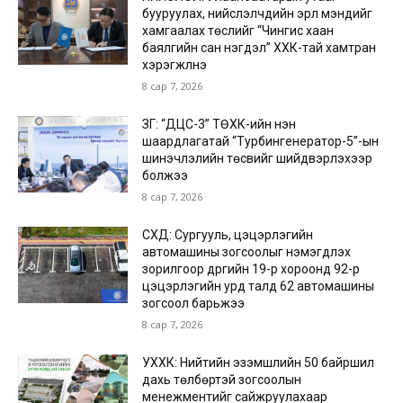
бууруулах, нийслэлчүүдийн эрүүл мэндийг
хамгаалах төслийг “Чингис хаан
баялгийн сан нэгдэл” ХХК-тай хамтран
хэрэгжүүлнэ
8 сар 7, 2026
ЗГ: “ДЦС-3” ТӨХК-ийн нэн
шаардлагатай “Турбингенератор-5”-ын
шинэчлэлийн төсвийг шийдвэрлэхээр
болжээ
8 сар 7, 2026
СХД: Сургууль, цэцэрлэгийн
автомашины зогсоолыг нэмэгдүүлэх
зорилгоор дүүргийн 19-р хороонд 92-р
цэцэрлэгийн урд талд 62 автомашины
зогсоол барьжээ
8 сар 7, 2026
УХХК: Нийтийн эзэмшлийн 50 байршил
дахь төлбөртэй зогсоолын
менежментийг сайжруулахаар