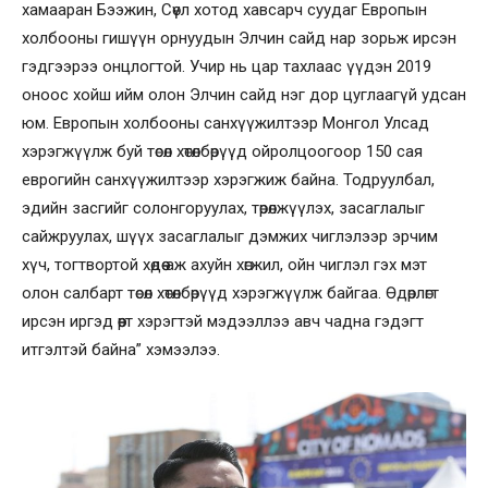
хамааран Бээжин, Сөүл хотод хавсарч суудаг Европын
холбооны гишүүн орнуудын Элчин сайд нар зорьж ирсэн
гэдгээрээ онцлогтой. Учир нь цар тахлаас үүдэн 2019
оноос хойш ийм олон Элчин сайд нэг дор цуглаагүй удсан
юм. Европын холбооны санхүүжилтээр Монгол Улсад
хэрэгжүүлж буй төсөл хөтөлбөрүүд ойролцоогоор 150 сая
еврогийн санхүүжилтээр хэрэгжиж байна. Тодруулбал,
эдийн засгийг солонгоруулах, төрөлжүүлэх, засаглалыг
сайжруулах, шүүх засаглалыг дэмжих чиглэлээр эрчим
хүч, тогтвортой хөдөө аж ахуйн хөгжил, ойн чиглэл гэх мэт
олон салбарт төсөл хөтөлбөрүүд хэрэгжүүлж байгаа. Өдөрлөгт
ирсэн иргэд өөрт хэрэгтэй мэдээллээ авч чадна гэдэгт
итгэлтэй байна” хэмээлээ.