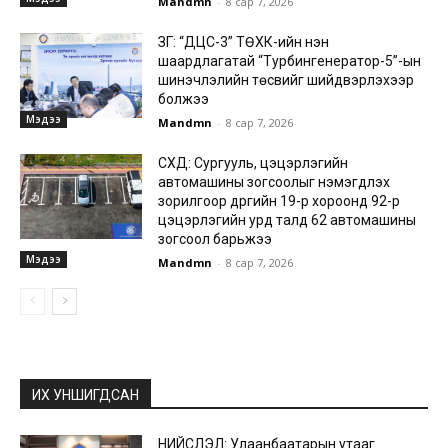
Mandmn
-
8 сар 7, 2026
ЗГ: “ДЦС-3” ТӨХК-ийн нэн
шаардлагатай “Турбингенератор-5”-ын
шинэчлэлийн төсвийг шийдвэрлэхээр
болжээ
Мэдээ
Mandmn
-
8 сар 7, 2026
СХД: Сургууль, цэцэрлэгийн
автомашины зогсоолыг нэмэгдүүлэх
зорилгоор дүүргийн 19-р хороонд 92-р
цэцэрлэгийн урд талд 62 автомашины
зогсоол барьжээ
Мэдээ
Mandmn
-
8 сар 7, 2026
ИХ УНШИГДСАН
НИЙСЛЭЛ: Улаанбаатарын утааг