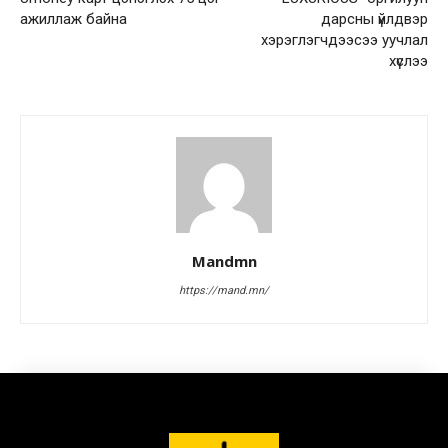
ажиллаж байна
дарсны үйлдвэр
хэрэглэгчдээсээ уучлал
хүслээ
Mandmn
https://mand.mn/