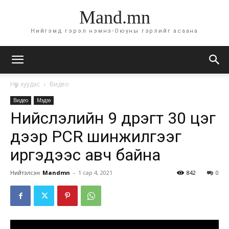
Mand.mn
Нийгэмд гэрэл нэмнэ-Оюуны гэрлийг асаана
Нүүр хуудас
Видео
Видео
Мэдээ
Нийслэлийн 9 дүүрэгт 30 цэг
дээр PCR шинжилгээг
иргэдээс авч байна
Нийтэлсэн
Mandmn
-
1 сар 4, 2021
842
0