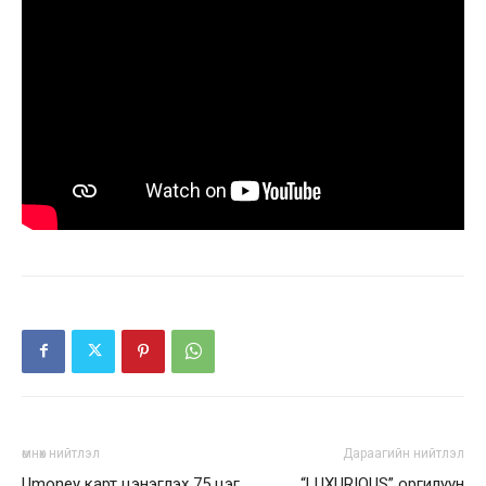
өмнөх нийтлэл
Дараагийн нийтлэл
Umoney карт цэнэглэх 75 цэг
“LUXURIOUS” оргилуун