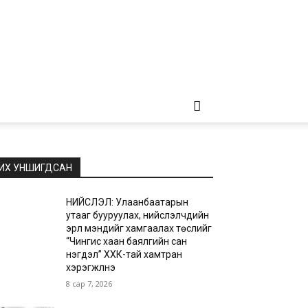
ИХ УНШИГДСАН
НИЙСЛЭЛ: Улаанбаатарын
утааг бууруулах, нийслэлчүүдийн
эрүүл мэндийг хамгаалах төслийг
“Чингис хаан баялгийн сан
нэгдэл” ХХК-тай хамтран
хэрэгжүүлнэ
8 сар 7, 2026