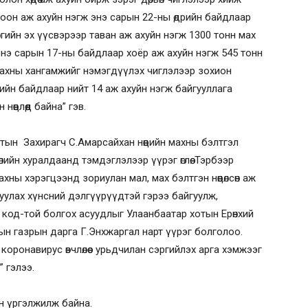
оон аж ахуйн нэгж энэ сарын 22-ны өдрийн байдлаар
өнгийн эх үүсвэрээр таван аж ахуйн нэгж 1300 тонн мах
 энэ сарын 17-ны байдлаар хоёр аж ахуйн нэгж 545 тонн
махны хангамжийг нэмэгдүүлэх чиглэлээр зохион
рийн байдлаар нийт 14 аж ахуйн нэгж байгууллага
 нөөцлөөд байна” гэв.
хотын Захирагч С.Амарсайхан нөөцийн махны бэлтгэл
ийн хуралдаанд тэмдэглэлээр үүрэг өглөө. Тэрбээр
хны хэрэгцээнд зориулан мал, мах бэлтгэн нөөцөлсөн аж
улах хүнсний дэлгүүрүүдтэй гэрээ байгуулж,
р код-той болгох асуудлыг Улаанбаатар хотын Ерөнхий
ын газрын дарга Г.Энхжаргал нарт үүрэг болголоо.
коронавирус өвчлөлөөс урьдчилан сэргийлэх арга хэмжээг
 гэлээ.
ан үргэлжилж байна.