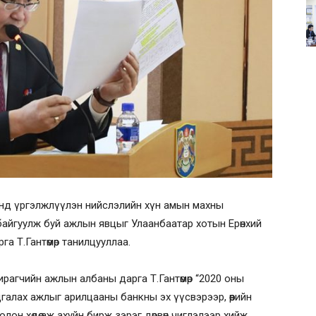
анд үргэлжлүүлэн нийслэлийн хүн амын махны
байгуулж буй ажлын явцыг Улаанбаатар хотын Ерөнхий
га Т.Гантөмөр танилцууллаа.
хирагчийн ажлын албаны дарга Т.Гантөмөр “2020 оны
галах ажлыг арилцааны банкны эх үүсвэрээр, өөрийн
лон хөдөө аж ахуйн бирж зэрэг дөрвөн чиглэлээр хийж