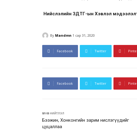
Нийслэлийн ЗДТГ-ын Хэвлэл мэдээлэлт
By
Mandmn
1 сар 31, 2020
Facebook
Twitter
Pinte
Facebook
Twitter
Pinte
өмнөх нийтлэл
Бээжин, Хонконгийн зарим нислэгүүдийг
цуцаллаа