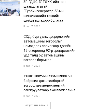
ЗГ: “ДЦС-3” ТӨХК-ийн нэн
шаардлагатай
“Турбингенератор-5”-ын
шинэчлэлийн төсвийг
шийдвэрлэхээр болжээ
8 сар 7, 2026
СХД: Сургууль, цэцэрлэгийн
автомашины зогсоолыг
нэмэгдүүлэх зорилгоор дүүргийн
19-р хороонд 92-р цэцэрлэгийн
урд талд 62 автомашины
зогсоол барьжээ
8 сар 7, 2026
УХХК: Нийтийн эзэмшлийн 50
байршил дахь төлбөртэй
зогсоолын менежментийг
сайжруулахаар ажиллаж байна
8 сар 7, 2026
илүү их ачаалах