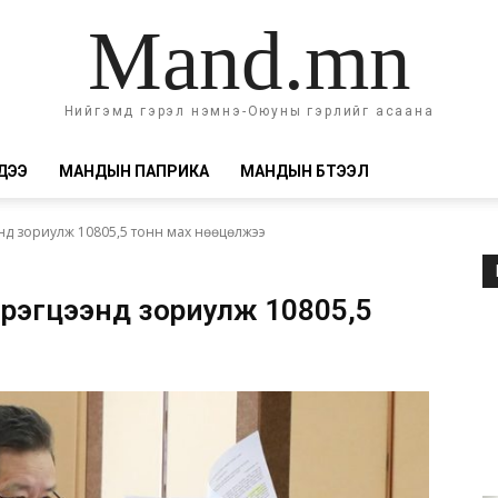
Mand.mn
Нийгэмд гэрэл нэмнэ-Оюуны гэрлийг асаана
ДЭЭ
МАНДЫН ПАПРИКА
МАНДЫН БҮТЭЭЛ
энд зориулж 10805,5 тонн мах нөөцөлжээ
эрэгцээнд зориулж 10805,5