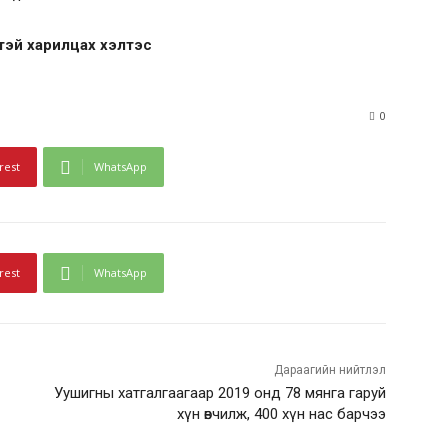
эй харилцах хэлтэс
0
rest
WhatsApp
rest
WhatsApp
Дараагийн нийтлэл
Уушигны хатгалгаагаар 2019 онд 78 мянга гаруй
хүн өвчилж, 400 хүн нас барчээ