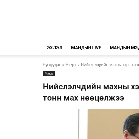
ЭХЛЭЛ
МАНДЫН LIVE
МАНДЫН МЭ
Нүүр хуудас
Мэдээ
Нийслэлчүүдийн махны хэрэгцэ
Мэдээ
Нийслэлчүүдийн махны х
тонн мах нөөцөлжээ