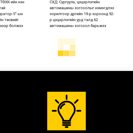
 ТӨХК-ийн нэн
СХД: Сургууль, цэцэрлэгийн
тай
автомашины зогсоолыг нэмэгдүүлэх
ератор-5”-ын
зорилгоор дүүргийн 19-р хороонд 92-
н төсвийг
р цэцэрлэгийн урд талд 62
хээр болжээ
автомашины зогсоол барьжээ