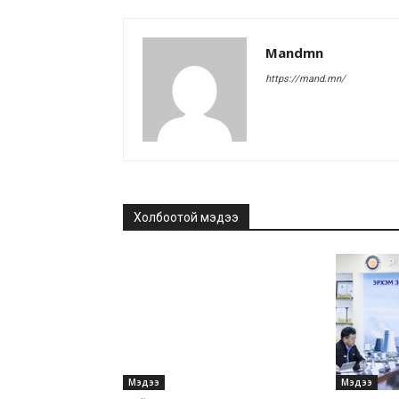
Mandmn
https://mand.mn/
Холбоотой мэдээ
Мэдээ
Мэдээ