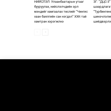
НИЙСЛЭЛ: Улаанбаатарын утааг
ЗГ: “ДЦС-3”
бууруулах, нийслэлчүүдийн эрүүл
шаардлага
мэндийг хамгаалах төслийг “Чингис
“Турбинген
хаан баялгийн сан нэгдэл” ХХК-тай
шинэчлэлий
хамтран хэрэгжүүлнэ
шийдвэрлэ