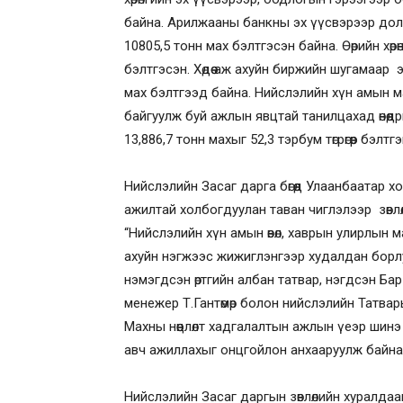
байна. Арилжааны банкны эх үүсвэрээр дол
10805,5 тонн мах бэлтгэсэн байна. Өөрийн хөр
бэлтгэсэн. Хөдөө аж ахуйн биржийн шугамаар
мах бэлтгээд байна. Нийслэлийн хүн амын 
байгуулж буй ажлын явцтай танилцахад өнөөд
13,886,7 тонн махыг 52,3 тэрбум төгрөгөөр бэлтгэн
Нийслэлийн Засаг дарга бөгөөд Улаанбаатар 
ажилтай холбогдуулан таван чиглэлээр зөвлөл
“Нийслэлийн хүн амын өвөл, хаврын улирлын ма
ахуйн нэгжээс жижиглэнгээр худалдан борлу
нэмэгдсэн өртгийн албан татвар, нэгдсэн Ба
менежер Т.Гантөмөр болон нийслэлийн Татвар
Махны нөөцлөлт хадгалалтын ажлын үеэр шинэ 
авч ажиллахыг онцгойлон анхааруулж байна”
Нийслэлийн Засаг даргын зөвлөлийн хуралда