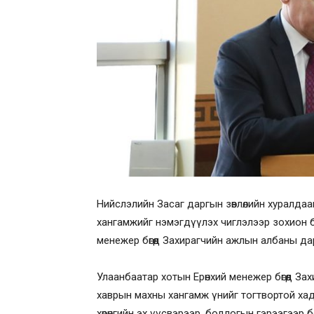
Нийслэлийн Засаг даргын зөвлөлийн хуралда
хангамжийг нэмэгдүүлэх чиглэлээр зохион 
менежер бөгөөд Захирагчийн ажлын албаны дар
Улаанбаатар хотын Ерөнхий менежер бөгөөд За
хаврын махны хангамж үнийг тогтвортой хад
хөрөнгийн эх үүсвэрээр, бодлогын гэрээгээр бо