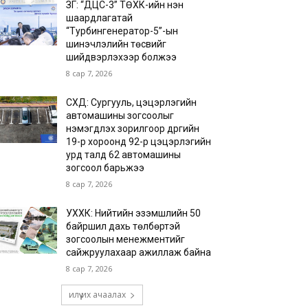
ЗГ: “ДЦС-3” ТӨХК-ийн нэн
шаардлагатай
“Турбингенератор-5”-ын
шинэчлэлийн төсвийг
шийдвэрлэхээр болжээ
8 сар 7, 2026
СХД: Сургууль, цэцэрлэгийн
автомашины зогсоолыг
нэмэгдүүлэх зорилгоор дүүргийн
19-р хороонд 92-р цэцэрлэгийн
урд талд 62 автомашины
зогсоол барьжээ
8 сар 7, 2026
УХХК: Нийтийн эзэмшлийн 50
байршил дахь төлбөртэй
зогсоолын менежментийг
сайжруулахаар ажиллаж байна
8 сар 7, 2026
илүү их ачаалах