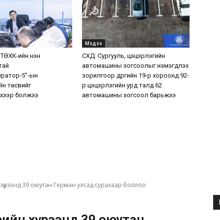
Мэдээ
 ТӨХК-ийн нэн
СХД: Сургууль, цэцэрлэгийн
тай
автомашины зогсоолыг нэмэгдүүлэх
ератор-5”-ын
зорилгоор дүүргийн 19-р хороонд 92-
н төсвийг
р цэцэрлэгийн урд талд 62
хээр болжээ
автомашины зогсоол барьжээ