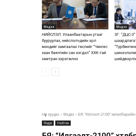
Мэдээ
Мэдээ
НИЙСЛЭЛ: Улаанбаатарын утааг
ЗГ: “ДЦС-3”
бууруулах, нийслэлчүүдийн эрүүл
шаардлага
мэндийг хамгаалах төслийг “Чингис
“Турбинген
хаан баялгийн сан нэгдэл” ХХК-тай
шинэчлэлий
хамтран хэрэгжүүлнэ
шийдвэрлэ