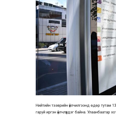
Нийтийн тээврийн үйлчилгээнд өдөр тутам 1
гаруй иргэн үйлчлүүлдэг байна. Улаанбаатар 