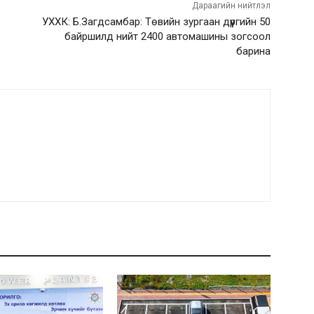
Дараагийн нийтлэл
УХХК: Б.Загдсамбар: Төвийн зургаан дүүргийн 50
байршилд нийт 2400 автомашины зогсоол
барина