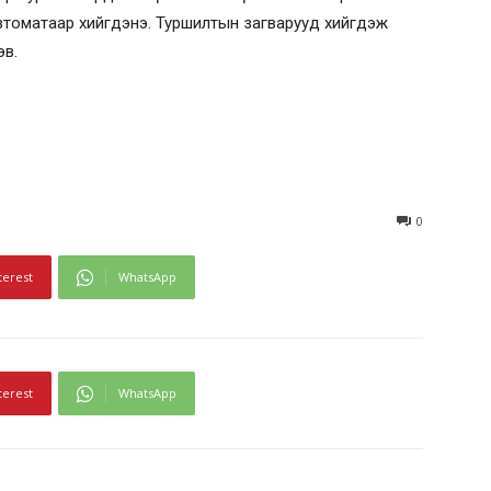
втоматаар хийгдэнэ. Туршилтын загварууд хийгдэж
эв.
0
terest
WhatsApp
terest
WhatsApp