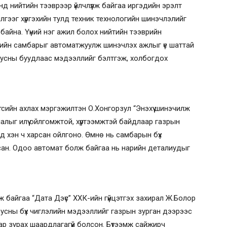
д нийтийн тээврээр үйлчлүүлж байгаа иргэдийн эрэлт
чилгээг хүргэхийн тулд техник технологийн шинэчлэлийг
 байна. Үүний нэг ажил болох нийтийн тээврийн
ийн самбарыг автоматжуулж шинэчлэх ажлыг үе шаттай
бусны буудлаас мэдээллийг бэлтгэж, холбогдох
ийн ахлах мэргэжилтэн О.Хонгорзул “Энэхүү шинэчилж
лыг илүү ойлгомжтой, хүртээмжтэй байдлаар газрын
ээд хэн ч харсан ойлгоно. Өмнө нь самбарын бүх
сан. Одоо автомат болж байгаа нь нарийн деталиудыг
 байгаа “Дата Дэүс” ХХК-ийн гүйцэтгэх захирал Ж.Болор
усны бүх чиглэлийн мэдээллийг газрын зурган дээрээс
ар зурах шаардлагагүй болсон. Бүтээмж сайжирч