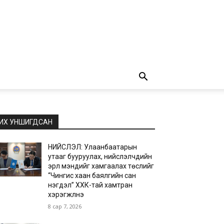
ИХ УНШИГДСАН
НИЙСЛЭЛ: Улаанбаатарын
утааг бууруулах, нийслэлчүүдийн
эрүүл мэндийг хамгаалах төслийг
“Чингис хаан баялгийн сан
нэгдэл” ХХК-тай хамтран
хэрэгжүүлнэ
8 сар 7, 2026