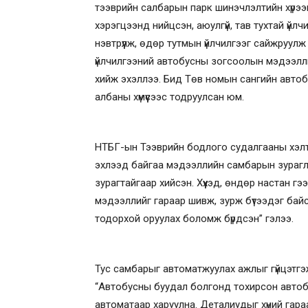
тээврийн салбарын парк шинэчлэлтийн хүрээн
хэрэгцээнд нийцсэн, аюулгүй, тав тухтай үйл
нэвтрүүлж, өдөр тутмын үйлчилгээг сайжруулж
үйлчилгээний автобусны зогсоолын мэдээлл
хийж эхэллээ. Бид Төв номын сангийн авто
албаны хүмүүсээс тодруулсан юм.
НТБГ-ын Тээврийн бодлого судалгааны хэлтс
эхлээд байгаа мэдээллийн самбарын зурагла
зурагтайгаар хийсэн. Хүүхэд, өндөр настан г
мэдээллийг гараар шивж, зурж бүтээдэг бай
тодорхой оруулах боломж бүрдсэн” гэлээ.
Тус самбарыг автоматжуулах ажлыг гүйцэтгэж
“Автобусны буудал болгонд тохирсон автоб
автоматаар харуулна. Деталиудыг хүний гара