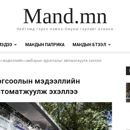
Mand.mn
Нийгэмд гэрэл нэмнэ-Оюуны гэрлийг асаана
МЭДЭЭ
МАНДЫН ПАПРИКА
МАНДЫН БҮТЭЭЛ
 мэдээллийн самбарын зураглалыг автоматжуулж эхэллээ
огсоолын мэдээллийн
втоматжуулж эхэллээ