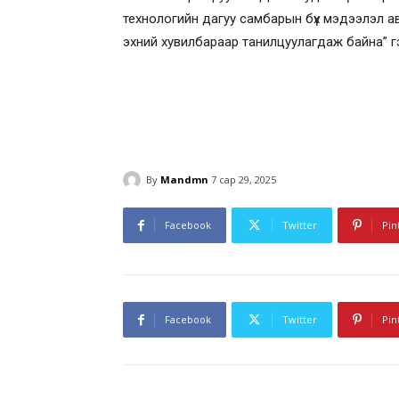
технологийн дагуу самбарын бүх мэдээлэл а
эхний хувилбараар танилцуулагдаж байна” г
By
Mandmn
7 сар 29, 2025
Facebook
Twitter
Pin
Facebook
Twitter
Pin