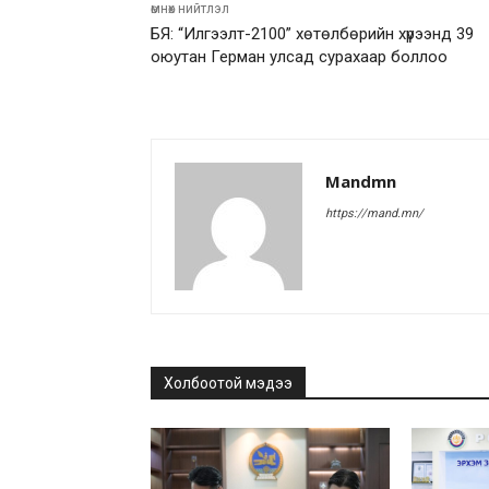
өмнөх нийтлэл
БЯ: “Илгээлт-2100” хөтөлбөрийн хүрээнд 39
оюутан Герман улсад сурахаар боллоо
Mandmn
https://mand.mn/
Холбоотой мэдээ