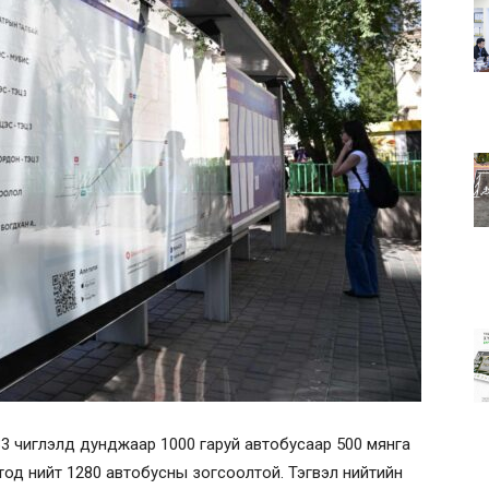
33 чиглэлд дунджаар 1000 гаруй автобусаар 500 мянга
хотод нийт 1280 автобусны зогсоолтой. Тэгвэл нийтийн