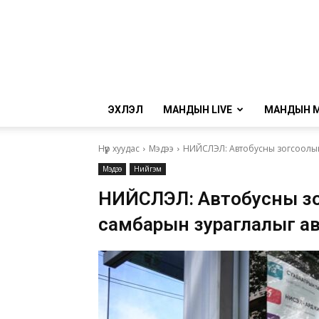
ЭХЛЭЛ
МАНДЫН LIVE
МАНДЫН 
Нүүр хуудас
Мэдээ
НИЙСЛЭЛ: Автобусны зогсоолын
Мэдээ
Нийгэм
НИЙСЛЭЛ: Автобусны з
самбарын зураглалыг а