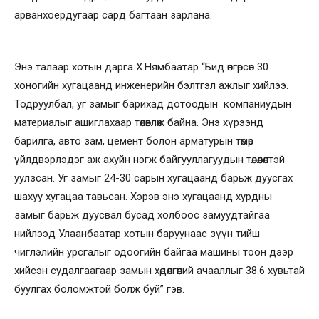
арванхоёрдугаар сард багтаан зарлана.
Энэ талаар хотын дарга Х.Нямбаатар “Бид өнгөрсөн 30
хоногийн хугацаанд инженерийн бэлтгэл ажлыг хийлээ.
Тодруулбал, уг замыг барихад дотоодын компаниудын
материалыг ашиглахаар төлөвлөж байна. Энэ хүрээнд
барилга, авто зам, цемент болон арматурын төмөр
үйлдвэрлэдэг аж ахуйн нэгж байгууллагуудын төлөөлөлтэй
уулзсан. Уг замыг 24-30 сарын хугацаанд барьж дуусгах
шахуу хугацаа тавьсан. Хэрэв энэ хугацаанд хурдны
замыг барьж дуусвал бусад холбоос замуудтайгаа
нийлээд Улаанбаатар хотын баруунаас зүүн тийш
чиглэлийн урсгалыг одоогийн байгаа машины тоон дээр
хийсэн судалгаагаар замын хөдөлгөөний ачааллыг 38.6 хувьтай
буулгах боломжтой болж буй” гэв.