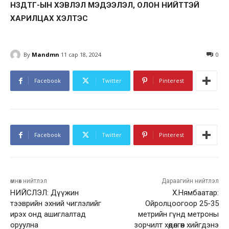
НЗДТГ-ЫН ХЭВЛЭЛ МЭДЭЭЛЭЛ, ОЛОН НИЙТТЭЙ
ХАРИЛЦАХ ХЭЛТЭС
By
Mandmn
11 сар 18, 2024
0
Facebook
Twitter
Pinterest
Facebook
Twitter
Pinterest
өмнөх нийтлэл
Дараагийн нийтлэл
НИЙСЛЭЛ: Дүүжин
Х.Нямбаатар:
тээврийн эхний чиглэлийг
Ойролцоогоор 25-35
ирэх онд ашиглалтад
метрийн гүнд метроны
оруулна
зорчилт хөдөлгөөн хийгдэнэ