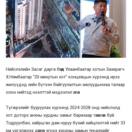
Нийслэлийн Засаг дарга бөгөөд Улаанбаатар хотын Захирагч
Х.Нямбаатар “20 минутын хот” концевцын хүрээнд ирэх
жилүүдэд хийх бүтээн байгуулалтын ажлуудынхаа талаар
олон нийтэд нээлттэй мэдээлэл өглөө.
Түгжрэлийг бууруулах хүрээнд 2024-2028 онд нийслэлд
хот доторх анхны хурдны замыг барихаар төлөвлөж буй.
Тодруулбал, хайрцган дам нуруу бүхий хийцлэлтэй нийт 33
км үргэлжлэх дөрвөн эгнээ хурдны замын тендерийг