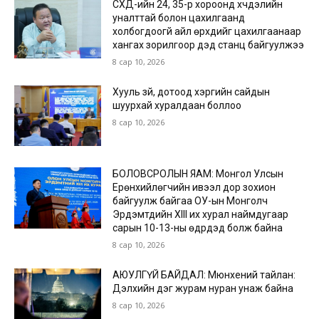
СХД-ийн 24, 35-р хороонд хүчдэлийн
уналттай болон цахилгаанд
холбогдоогүй айл өрхүүдийг цахилгаанаар
хангах зорилгоор дэд станц байгуулжээ
8 сар 10, 2026
Хууль зүй, дотоод хэргийн сайдын
шуурхай хуралдаан боллоо
8 сар 10, 2026
БОЛОВСРОЛЫН ЯАМ: Монгол Улсын
Ерөнхийлөгчийн ивээл дор зохион
байгуулж байгаа ОУ-ын Монголч
Эрдэмтдийн XIII их хурал наймдугаар
сарын 10-13-ны өдрүүдэд болж байна
8 сар 10, 2026
АЮУЛГҮЙ БАЙДАЛ: Мюнхений тайлан:
Дэлхийн дэг журам нуран унаж байна
8 сар 10, 2026