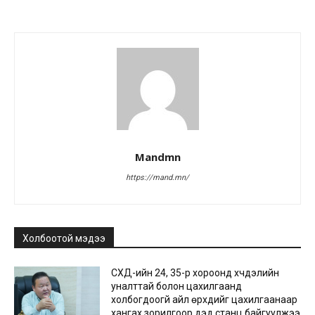
Mandmn
https://mand.mn/
Холбоотой мэдээ
СХД-ийн 24, 35-р хороонд хүчдэлийн
уналттай болон цахилгаанд
холбогдоогүй айл өрхүүдийг цахилгаанаар
хангах зорилгоор дэд станц байгуулжээ