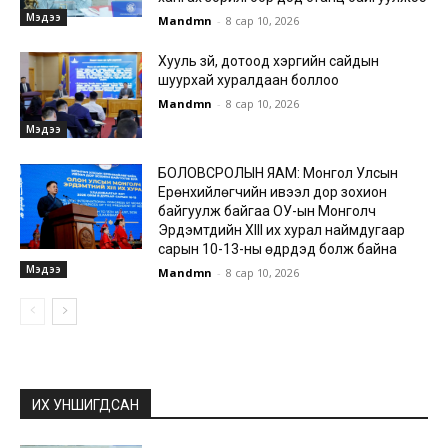
Мэдээ
Mandmn
-
8 сар 10, 2026
Хууль зүй, дотоод хэргийн сайдын
шуурхай хуралдаан боллоо
Mandmn
-
8 сар 10, 2026
Мэдээ
БОЛОВСРОЛЫН ЯАМ: Монгол Улсын
Ерөнхийлөгчийн ивээл дор зохион
байгуулж байгаа ОУ-ын Монголч
Эрдэмтдийн XIII их хурал наймдугаар
сарын 10-13-ны өдрүүдэд болж байна
Мэдээ
Mandmn
-
8 сар 10, 2026
ИХ УНШИГДСАН