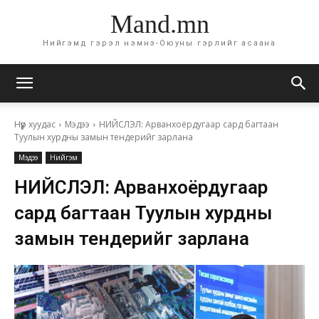
Mand.mn
Нийгэмд гэрэл нэмнэ-Оюуны гэрлийг асаана
Нүүр хуудас
Мэдээ
НИЙСЛЭЛ: Арванхоёрдугаар сард багтаан
Туулын хурдны замын тендерийг зарлана
Мэдээ
Нийгэм
НИЙСЛЭЛ: Арванхоёрдугаар
сард багтаан Туулын хурдны
замын тендерийг зарлана