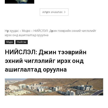
илүү их ачаалах