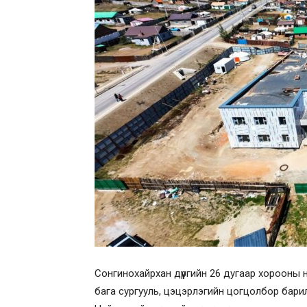
Сонгинохайрхан дүүргийн 26 дугаар хорооны н
бага сургууль, цэцэрлэгийн цогцолбор барил