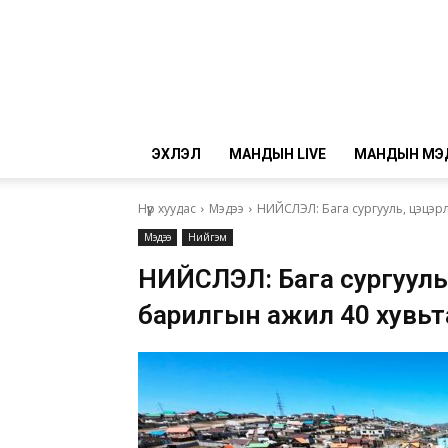
ЭХЛЭЛ
МАНДЫН LIVE
МАНДЫН МЭ
Нүүр хуудас
Мэдээ
НИЙСЛЭЛ: Бага сургууль, цэцэр
Мэдээ
Нийгэм
НИЙСЛЭЛ: Бага сургууль
барилгын ажил 40 хувьт