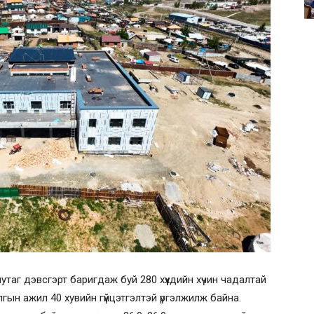
утаг дэвсгэрт баригдаж буй 280 хүүхдийн хүчин чадалтай
гын ажил 40 хувийн гүйцэтгэлтэй үргэлжилж байна.