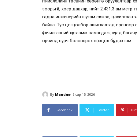
Нийслэлийн төсвийн хөрөнгө оруулалтаар хэ
зоорьгүй, хоёр давхар, нийт 2,431.3 ам мет
гадна инженерийн шугам сүлжээ, цахилгаан
байна. Тус цогцолбор ашиглалтад орсноор 
үйлчилгээний хүртээмж нэмэгдэж, хүүхэд багач
орчинд сурч боловсрох нөхцөл бүрдэх юм.
By
Mandmn
6 сар 15, 2026
Facebook
Twitter
Pin