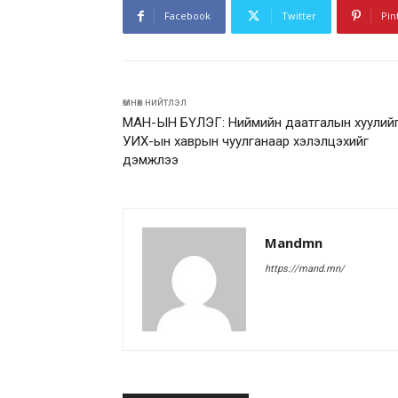
Facebook
Twitter
Pin
өмнөх нийтлэл
МАН-ЫН БҮЛЭГ: Ниймийн даатгалын хуулий
УИХ-ын хаврын чуулганаар хэлэлцэхийг
дэмжлээ
Mandmn
https://mand.mn/