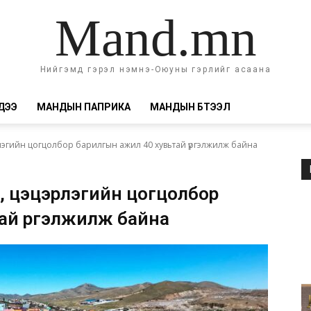
Mand.mn
Нийгэмд гэрэл нэмнэ-Оюуны гэрлийг асаана
ДЭЭ
МАНДЫН ПАПРИКА
МАНДЫН БҮТЭЭЛ
лэгийн цогцолбор барилгын ажил 40 хувьтай үргэлжилж байна
, цэцэрлэгийн цогцолбор
ай үргэлжилж байна