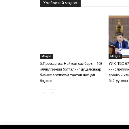
Холбоотой мэдээ
Мэдээ
Мэдээ
Б.Пүрэвдагва: Найман салбарын 103
УИХ: ТБХ 6
үйлчилгээний бүртгэлийг цуцалснаар
нийслэлийн
бизнес эрхлэхэд таатай нөхцөл
ерөнхий хя
бүрдэнэ
байгуулсан