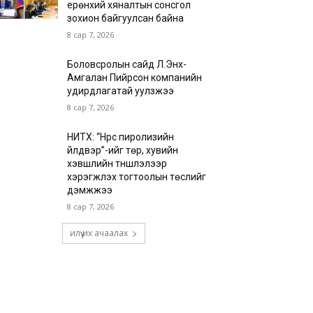
ерөнхий хяналтын сонсгол
зохион байгуулсан байна
8 сар 7, 2026
Боловсролын сайд Л.Энх-
Амгалан Пийрсон компанийн
удирдлагатай уулзжээ
8 сар 7, 2026
НИТХ: “Нүүрс пиролизийн
үйлдвэр”-ийг төр, хувийн
хэвшлийн түншлэлээр
хэрэгжүүлэх тогтоолын төслийг
дэмжжээ
8 сар 7, 2026
илүү их ачаалах