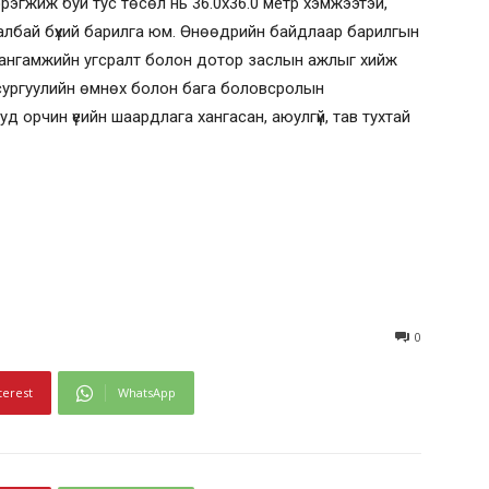
рэгжиж буй тус төсөл нь 36.0х36.0 метр хэмжээтэй,
р талбай бүхий барилга юм. Өнөөдрийн байдлаар барилгын
 хангамжийн угсралт болон дотор заслын ажлыг хийж
сургуулийн өмнөх болон бага боловсролын
ууд орчин үеийн шаардлага хангасан, аюулгүй, тав тухтай
0
terest
WhatsApp