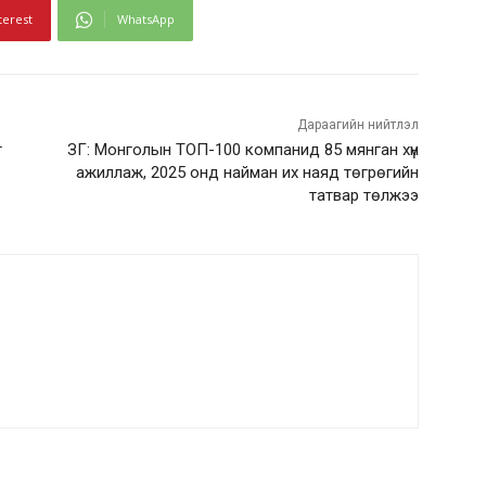
terest
WhatsApp
Дараагийн нийтлэл
г
ЗГ: Монголын ТОП-100 компанид 85 мянган хүн
ажиллаж, 2025 онд найман их наяд төгрөгийн
татвар төлжээ