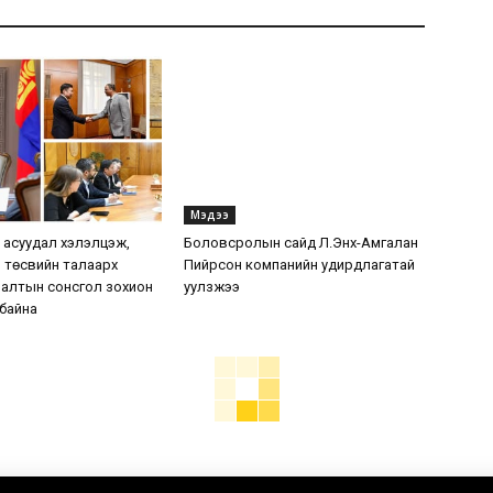
Мэдээ
7 асуудал хэлэлцэж,
Боловсролын сайд Л.Энх-Амгалан
 төсвийн талаарх
Пийрсон компанийн удирдлагатай
налтын сонсгол зохион
уулзжээ
 байна