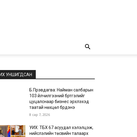
ИХ УНШИГДСАН
Б.Пүрэвдагва: Найман салбарын
103 үйлчилгээний бүртгэлийг
цуцалснаар бизнес эрхлэхэд
таатай нөхцөл бүрдэнэ
8 сар 7, 2026
УИХ: ТБХ 67 асуудал хэлэлцэж,
нийслэлийн төсвийн талаарх