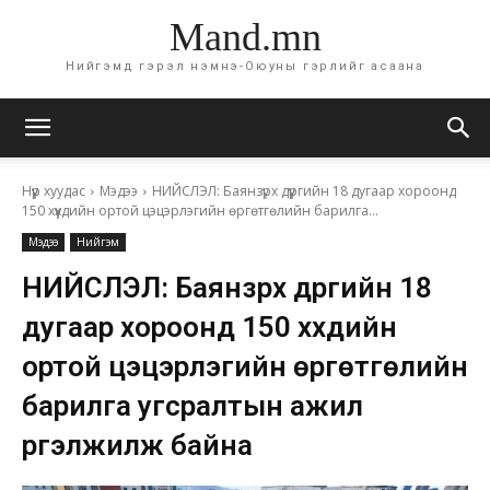
Mand.mn
Нийгэмд гэрэл нэмнэ-Оюуны гэрлийг асаана
Нүүр хуудас
Мэдээ
НИЙСЛЭЛ: Баянзүрх дүүргийн 18 дугаар хороонд
150 хүүхдийн ортой цэцэрлэгийн өргөтгөлийн барилга...
Мэдээ
Нийгэм
НИЙСЛЭЛ: Баянзүрх дүүргийн 18
дугаар хороонд 150 хүүхдийн
ортой цэцэрлэгийн өргөтгөлийн
барилга угсралтын ажил
үргэлжилж байна