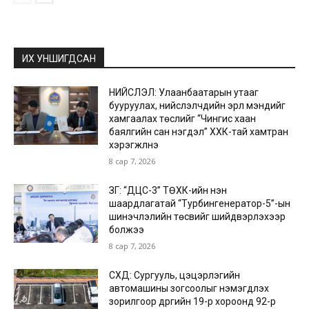
ИХ УНШИГДСАН
НИЙСЛЭЛ: Улаанбаатарын утааг
бууруулах, нийслэлчүүдийн эрүүл мэндийг
хамгаалах төслийг “Чингис хаан
баялгийн сан нэгдэл” ХХК-тай хамтран
хэрэгжүүлнэ
8 сар 7, 2026
ЗГ: “ДЦС-3” ТӨХК-ийн нэн
шаардлагатай “Турбингенератор-5”-ын
шинэчлэлийн төсвийг шийдвэрлэхээр
болжээ
8 сар 7, 2026
СХД: Сургууль, цэцэрлэгийн
автомашины зогсоолыг нэмэгдүүлэх
зорилгоор дүүргийн 19-р хороонд 92-р