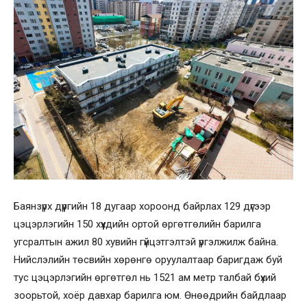
Баянзүрх дүүргийн 18 дугаар хороонд байрлах 129 дүгээр
цэцэрлэгийн 150 хүүхдийн ортой өргөтгөлийн барилга
угсралтын ажил 80 хувийн гүйцэтгэлтэй үргэлжилж байна.
Нийслэлийн төсвийн хөрөнгө оруулалтаар баригдаж буй
тус цэцэрлэгийн өргөтгөл нь 1521 ам метр талбай бүхий
зоорьтой, хоёр давхар барилга юм. Өнөөдрийн байдлаар