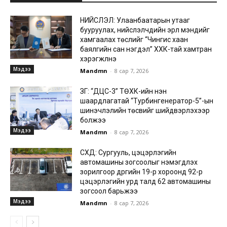
НИЙСЛЭЛ: Улаанбаатарын утааг
бууруулах, нийслэлчүүдийн эрүүл мэндийг
хамгаалах төслийг “Чингис хаан
баялгийн сан нэгдэл” ХХК-тай хамтран
хэрэгжүүлнэ
Мэдээ
Mandmn
-
8 сар 7, 2026
ЗГ: “ДЦС-3” ТӨХК-ийн нэн
шаардлагатай “Турбингенератор-5”-ын
шинэчлэлийн төсвийг шийдвэрлэхээр
болжээ
Мэдээ
Mandmn
-
8 сар 7, 2026
СХД: Сургууль, цэцэрлэгийн
автомашины зогсоолыг нэмэгдүүлэх
зорилгоор дүүргийн 19-р хороонд 92-р
цэцэрлэгийн урд талд 62 автомашины
зогсоол барьжээ
Мэдээ
Mandmn
-
8 сар 7, 2026