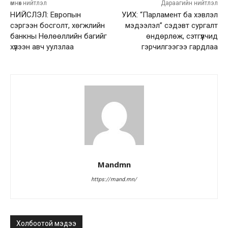
өмнөх нийтлэл
Дараагийн нийтлэл
НИЙСЛЭЛ: Европын
УИХ: “Парламент ба хэвлэл
сэргээн босголт, хөгжлийн
мэдээлэл” сэдэвт сургалт
банкны Нөлөөллийн багийг
өндөрлөж, сэтгүүлчид
хүлээн авч уулзлаа
гэрчилгээгээ гардлаа
Mandmn
https://mand.mn/
Холбоотой мэдээ