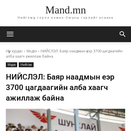
Mand.mn
Нийгэмд гэрэл нэмнэ-Оюуны гэрлийг асаана
Нүүр хуудас
Мэдээ
НИЙСЛЭЛ: Баяр наадмын үеэр 3700 цагдаагийн
алба хаагч ажиллаж байна
Мэдээ
Нийгэм
НИЙСЛЭЛ: Баяр наадмын үеэр
3700 цагдаагийн алба хаагч
ажиллаж байна