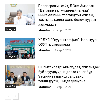
Боловсролын сайд Л.Энх-Амгалан
“Дэлхийн залуу манлайлагчид”
нийгэмлэгийн төлөөлөгчидтэй уулзаж,
хамтын ажиллагааны боломжуудыг
хэлэлцжээ
Мэдээ
Mandmn
-
8 сар 6, 2026
ХЗДХЯ: “Явуулын оффис” Нарантуул
ОУХТ-д ажиллалаа
Mandmn
-
8 сар 6, 2026
Мэдээ
Н.Номтойбаяр: Аймгуудад тулгамдаж
буй асуудлуудыг долоо хоног бүр
Засгийн газрын хуралдаанд
танилцуулж, шийдвэрлүүлнэ
Мэдээ
Mandmn
-
8 сар 6, 2026