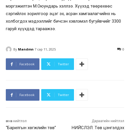
мэргэжилтэн М.Оюундарь хэллээ. Хүүхэд төөрөхөөс
сэргийлэх зорилгоор эцэг эх, асран хамгаалагчийнх нь
холбогдох мэдээллийг бичсэн хэвлэмэл бугуйвчийг 3300
гаруй хүүхдэд тараажээ.
By
Mandmn
7 сар 11, 2025
0
Facebook
Twitter
Facebook
Twitter
өмнөх нийтлэл
Дараагийн нийтлэл
“Барилгын хөгжлийн төв”
НИЙСЛЭЛ: Төв цэнгэлдэх