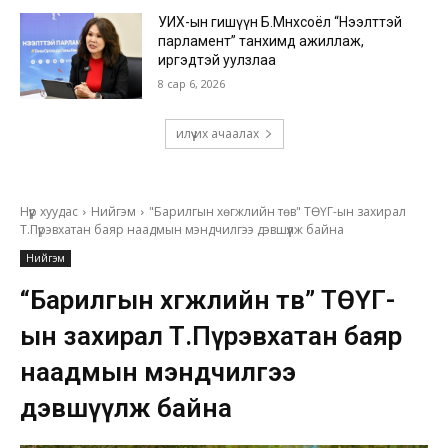
УИХ-ын гишүүн Б.Мөнхсоёл “Нээлттэй
парламент” танхимд ажиллаж,
иргэдтэй уулзлаа
8 сар 6, 2026
илүү их ачаалах