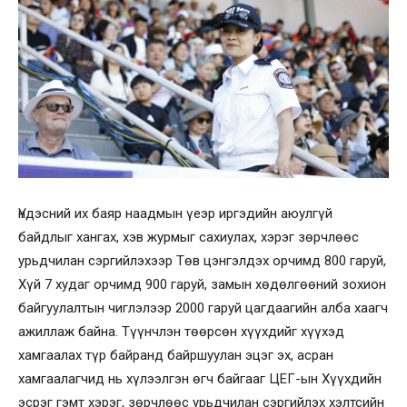
Үндэсний их баяр наадмын үеэр иргэдийн аюулгүй
байдлыг хангах, хэв журмыг сахиулах, хэрэг зөрчлөөс
урьдчилан сэргийлэхээр Төв цэнгэлдэх орчимд 800 гаруй,
Хүй 7 худаг орчимд 900 гаруй, замын хөдөлгөөний зохион
байгуулалтын чиглэлээр 2000 гаруй цагдаагийн алба хаагч
ажиллаж байна. Түүнчлэн төөрсөн хүүхдийг хүүхэд
хамгаалах түр байранд байршуулан эцэг эх, асран
хамгаалагчид нь хүлээлгэн өгч байгааг ЦЕГ-ын Хүүхдийн
эсрэг гэмт хэрэг, зөрчлөөс урьдчилан сэргийлэх хэлтсийн