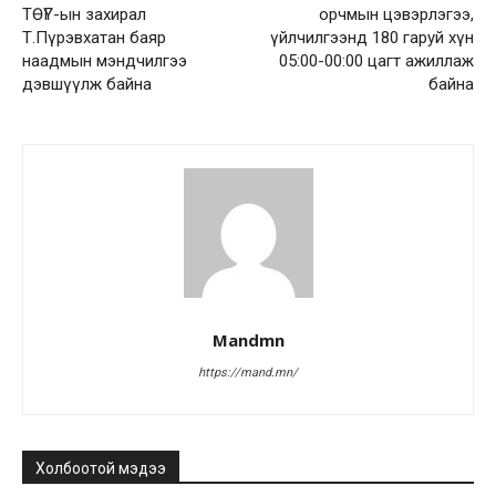
ТӨҮГ-ын захирал
орчмын цэвэрлэгээ,
Т.Пүрэвхатан баяр
үйлчилгээнд 180 гаруй хүн
наадмын мэндчилгээ
05:00-00:00 цагт ажиллаж
дэвшүүлж байна
байна
Mandmn
https://mand.mn/
Холбоотой мэдээ