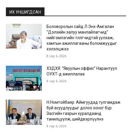
ИХ УНШИГДСАН
Боловсролын сайд Л.Энх-Амгалан
“Дэлхийн залуу манлайлагчид”
нийгэмлэгийн төлөөлөгчидтэй уулзаж,
хамтын ажиллагааны боломжуудыг
хэлэлцжээ
8 сар 6, 2026
ХЗДХЯ: “Явуулын оффис” Нарантуул
ОУХТ-д ажиллалаа
8 сар 6, 2026
Н.Номтойбаяр: Аймгуудад тулгамдаж
буй асуудлуудыг долоо хоног бүр
Засгийн газрын хуралдаанд
танилцуулж, шийдвэрлүүлнэ
8 сар 6, 2026