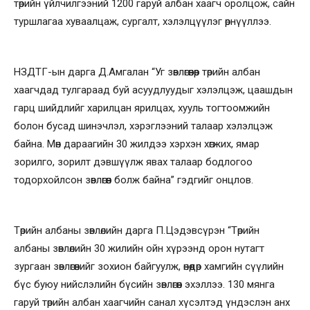
төрийн үйлчилгээний 1200 гаруй албан хаагч оролцож, сайн
туршлагаа хуваалцаж, сургалт, хэлэлцүүлэг өрнүүллээ.
НЗДТГ-ын дарга Д.Амгалан “Уг зөвлөгөөнөөр төрийн албан
хаагчдад тулгараад буй асуудлуудыг хэлэлцэж, цаашдын
гарц шийдлийг харилцан ярилцах, хууль тогтоомжийн
болон бусад шинэчлэл, хэрэглээний талаар хэлэлцэж
байна. Мөн дараагийн 30 жилдээ хэрхэн хөгжих, ямар
зорилго, зорилт дэвшүүлж явах талаар бодлогоо
тодорхойлсон зөвлөгөөн болж байна” гэдгийг онцлов.
Төрийн албаны зөвлөлийн дарга П.Цэдэвсүрэн “Төрийн
албаны зөвлөлийн 30 жилийн ойн хүрээнд орон нутагт
зургаан зөвлөгөөнийг зохион байгуулж, өнөөдөр хамгийн сүүлийн
бүс буюу нийслэлийн бүсийн зөвлөгөөн эхэллээ. 130 мянга
гаруй төрийн албан хаагчийн санал хүсэлтэд үндэслэн анх