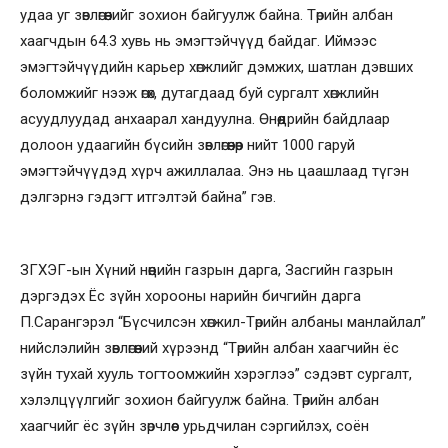
удаа уг зөвлөгөөнийг зохион байгуулж байна. Төрийн албан
хаагчдын 64.3 хувь нь эмэгтэйчүүд байдаг. Иймээс
эмэгтэйчүүдийн карьер хөгжлийг дэмжих, шатлан дэвших
боломжийг нээж өгөх, дутагдаад буй сургалт хөгжлийн
асуудлуудад анхаарал хандуулна. Өнөөдрийн байдлаар
долоон удаагийн бүсийн зөвлөгөөнөөр нийт 1000 гаруй
эмэгтэйчүүдэд хүрч ажиллалаа. Энэ нь цаашлаад түгэн
дэлгэрнэ гэдэгт итгэлтэй байна” гэв.
ЗГХЭГ-ын Хүний нөөцийн газрын дарга, Засгийн газрын
дэргэдэх Ёс зүйн хорооны нарийн бичгийн дарга
П.Сарангэрэл “Бүсчилсэн хөгжил-Төрийн албаны манлайлал”
нийслэлийн зөвлөгөөний хүрээнд “Төрийн албан хаагчийн ёс
зүйн тухай хууль тогтоомжийн хэрэглээ” сэдэвт сургалт,
хэлэлцүүлгийг зохион байгуулж байна. Төрийн албан
хаагчийг ёс зүйн зөрчлөөс урьдчилан сэргийлэх, соён