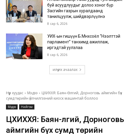
буй асуудлуудыг долоо хоног бүр
Засгийн газрын хуралдаанд
танилцуулж, шийдвэрлүүлнэ
8 сар 6, 2026
УИХ-ын гишүүн Б.Мөнхсоёл “Нээлттэй
парламент” танхимд ажиллаж,
иргэдтэй уулзлаа
8 сар 6, 2026
илүү их ачаалах