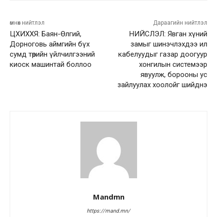
өмнөх нийтлэл
Дараагийн нийтлэл
ЦХИХХЯ: Баян-Өлгий,
НИЙСЛЭЛ: Явган хүний
Дорноговь аймгийн бүх
замыг шинэчлэхдээ ил
сумд төрийн үйлчилгээний
кабелуудыг газар доогуур
киоск машинтай боллоо
хонгилын системээр
явуулж, борооны ус
зайлуулах хоолойг шийднэ
Mandmn
https://mand.mn/