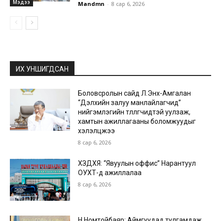
Мэдээ
Mandmn
-
8 сар 6, 2026
ИХ УНШИГДСАН
Боловсролын сайд Л.Энх-Амгалан
“Дэлхийн залуу манлайлагчид”
нийгэмлэгийн төлөөлөгчидтэй уулзаж,
хамтын ажиллагааны боломжуудыг
хэлэлцжээ
8 сар 6, 2026
ХЗДХЯ: “Явуулын оффис” Нарантуул
ОУХТ-д ажиллалаа
8 сар 6, 2026
Н.Номтойбаяр: Аймгуудад тулгамдаж