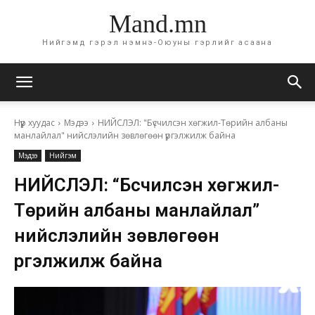
Mand.mn
Нийгэмд гэрэл нэмнэ-Оюуны гэрлийг асаана
Нүүр хуудас
Мэдээ
НИЙСЛЭЛ: "Бүсчилсэн хөгжил-Төрийн албаны
манлайлал" нийслэлийн зөвлөгөөн үргэлжилж байна
Мэдээ
Нийгэм
НИЙСЛЭЛ: “Бүсчилсэн хөгжил-
Төрийн албаны манлайлал”
нийслэлийн зөвлөгөөн
үргэлжилж байна