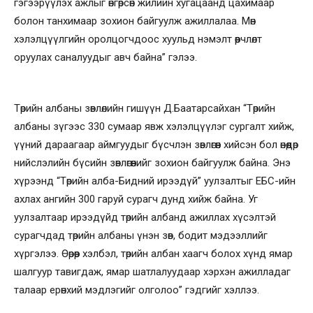
гэгээрүүлэх ажлыг өнгөрсөн жилийн хугацаанд цахимаар
болон танхимаар зохион байгуулж ажиллалаа. Мөн
хэлэлцүүлгийн оролцогчдоос хуульд нэмэлт өөрчлөлт
оруулах саналуудыг авч байна” гэлээ.
Төрийн албаны зөвлөлийн гишүүн Д.Баатарсайхан “Төрийн
албаны зүгээс 330 сумаар явж хэлэлцүүлэг сургалт хийж,
үүний дараагаар аймгуудыг бүсчлэн зөвлөгөөн хийсэн бол өнөөдөр
нийслэлийн бүсийн зөвлөгөөнийг зохион байгуулж байна. Энэ
хүрээнд “Төрийн алба-Бидний ирээдүй” уулзалтыг ЕБС-ийн
ахлах ангийн 300 гаруй сурагч дунд хийж байна. Уг
уулзалтаар ирээдүйд төрийн албанд ажиллах хүсэлтэй
сурагчдад төрийн албаны үнэн зөв, бодит мэдээллийг
хүргэлээ. Өөрөөр хэлбэл, төрийн албан хаагч болох хүнд ямар
шалгуур тавигдаж, ямар шатлалуудаар хэрхэн ажилладаг
талаар ерөнхий мэдлэгийг олголоо” гэдгийг хэллээ.