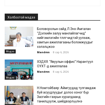
Холбоотой мэдээ
Боловсролын сайд Л.Энх-Амгалан
“Дэлхийн залуу манлайлагчид”
нийгэмлэгийн төлөөлөгчидтэй уулзаж,
хамтын ажиллагааны боломжуудыг
хэлэлцжээ
Мэдээ
Mandmn
-
8 сар 6, 2026
ХЗДХЯ: “Явуулын оффис” Нарантуул
ОУХТ-д ажиллалаа
Mandmn
-
8 сар 6, 2026
Мэдээ
Н.Номтойбаяр: Аймгуудад тулгамдаж
буй асуудлуудыг долоо хоног бүр
Засгийн газрын хуралдаанд
танилцуулж, шийдвэрлүүлнэ