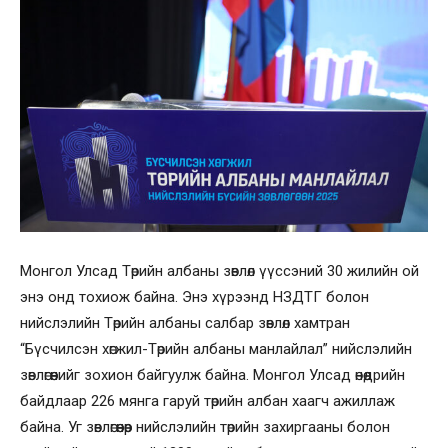
Монгол Улсад Төрийн албаны зөвлөл үүссэний 30 жилийн ой
энэ онд тохиож байна. Энэ хүрээнд НЗДТГ болон
нийслэлийн Төрийн албаны салбар зөвлөл хамтран
“Бүсчилсэн хөгжил-Төрийн албаны манлайлал” нийслэлийн
зөвлөгөөнийг зохион байгуулж байна. Монгол Улсад өнөөдрийн
байдлаар 226 мянга гаруй төрийн албан хаагч ажиллаж
байна. Уг зөвлөгөөнөөр нийслэлийн төрийн захиргааны болон