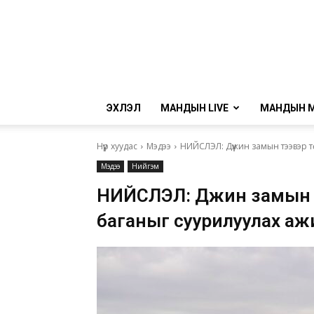
ЭХЛЭЛ
МАНДЫН LIVE
МАНДЫН 
Нүүр хуудас
Мэдээ
НИЙСЛЭЛ: Дүүжин замын тээвэр 
Мэдээ
Нийгэм
НИЙСЛЭЛ: Дүүжин замын 
баганыг суурилуулах аж