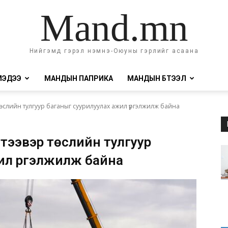
Mand.mn
Нийгэмд гэрэл нэмнэ-Оюуны гэрлийг асаана
МЭДЭЭ
МАНДЫН ПАПРИКА
МАНДЫН БҮТЭЭЛ
төслийн тулгуур баганыг суурилуулах ажил үргэлжилж байна
тээвэр төслийн тулгуур
ил үргэлжилж байна