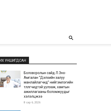
ИХ УНШИГДСАН
Боловсролын сайд Л.Энх-
Амгалан “Дэлхийн залуу
манлайлагчид” нийгэмлэгийн
төлөөлөгчидтэй уулзаж, хамтын
ажиллагааны боломжуудыг
хэлэлцжээ
8 сар 6, 2026