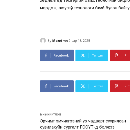
хөдлөлтөд тэсвэртэй байх, геологийн онцл
мөрдөж, аюулгүй технологи бүхий бүтээн байгу
By
Mandmn
9 сар 15, 2025
Facebook
Twitter
Pin
Facebook
Twitter
Pin
өмнөх нийтлэл
Эрчимт эмчилгээний ур чадварт суурилсан
сувилахуйн сургалт ГССҮТ-д болжээ