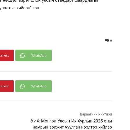
ог нөхцөл зэрэг олон улсын стандарт шаардлагыг
улалтыг хийсэн” гэв.
0
terest
WhatsApp
terest
WhatsApp
Дараагийн нийтлэл
УИХ: Монгол Улсын Их Хурлын 2025 оны
намрын ээлжит чуулган нээлтээ хийлээ