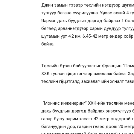
Дүүжин замын тээвэр төслийн нэгдүгээр шуг
тулгуур багана суурилуулна. Үүнээс эхний 4 
Яармаг дахь буудлын дэргэд байрлах 1 бол
бөгөөд арваннэгдүгээр сарын дундуур тулгуур
шугамын урт 4.2 км, 6.45-42 метр өндөр хоёр
байна.
Төслийн бүтээн байгуулалтыг Францын “Пома
ХХК туслан гүйцэтгэгчээр ажиллаж байна. Х
төслийн гүйцэтгэлд захиалагчийн хяналт тав
“Моннис инженеринг” ХХК-ийн төслийн мене
дахь буудлын дэргэд байрлах энэхүү тулгуур 
газар буюу зарим хэсэгт 42 метр өндөртэй т
багануудын дор, газрын гүнээс доош 20 метр