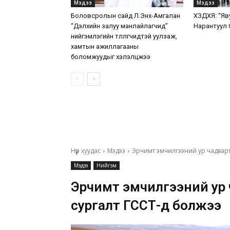
Мэдээ
Мэдээ
Боловсролын сайд Л.Энх-Амгалан
ХЗДХЯ: “Яв
“Дэлхийн залуу манлайлагчид”
Нарантуул 
нийгэмлэгийн төлөөлөгчидтэй уулзаж,
хамтын ажиллагааны
боломжуудыг хэлэлцжээ