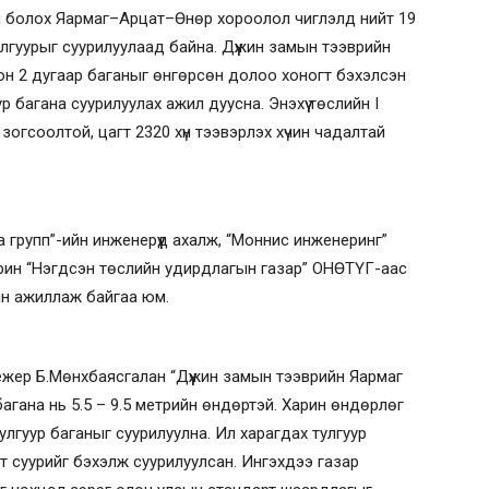
ам болох Яармаг–Арцат–Өнөр хороолол чиглэлд нийт 19
тулгуурыг суурилуулаад байна. Дүүжин замын тээврийн
он 2 дугаар баганыг өнгөрсөн долоо хоногт бэхэлсэн
 багана суурилуулах ажил дуусна. Энэхүү төслийн I
 зогсоолтой, цагт 2320 хүн тээвэрлэх хүчин чадалтай
 групп”-ийн инженерүүд ахалж, “Моннис инженеринг”
арин “Нэгдсэн төслийн удирдлагын газар” ОНӨТҮГ-аас
ин ажиллаж байгаа юм.
жер Б.Мөнхбаясгалан “Дүүжин замын тээврийн Яармаг
багана нь 5.5 – 9.5 метрийн өндөртэй. Харин өндөрлөг
улгуур баганыг суурилуулна. Ил харагдах тулгуур
т суурийг бэхэлж суурилуулсан. Ингэхдээ газар