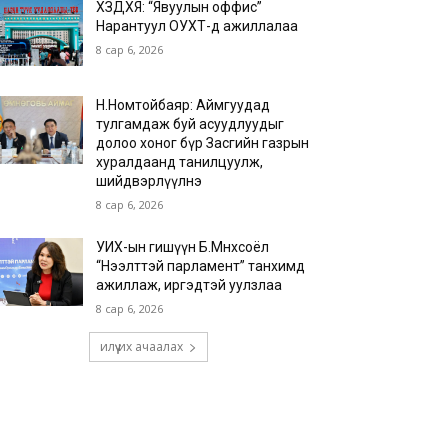
ХЗДХЯ: “Явуулын оффис”
Нарантуул ОУХТ-д ажиллалаа
8 сар 6, 2026
Н.Номтойбаяр: Аймгуудад
тулгамдаж буй асуудлуудыг
долоо хоног бүр Засгийн газрын
хуралдаанд танилцуулж,
шийдвэрлүүлнэ
8 сар 6, 2026
УИХ-ын гишүүн Б.Мөнхсоёл
“Нээлттэй парламент” танхимд
ажиллаж, иргэдтэй уулзлаа
8 сар 6, 2026
илүү их ачаалах