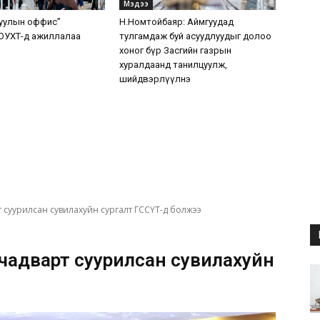
Мэдээ
уулын оффис”
Н.Номтойбаяр: Аймгуудад
ОУХТ-д ажиллалаа
тулгамдаж буй асуудлуудыг долоо
хоног бүр Засгийн газрын
хуралдаанд танилцуулж,
шийдвэрлүүлнэ