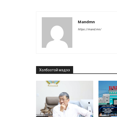
Mandmn
https://mand.mn/
Холбоотой мэдээ