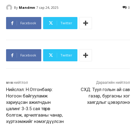
By
Mandmn
7 сар 24, 2025
0
Facebook
Twitter
Facebook
Twitter
өмнөх нийтлэл
Дараагийн нийтлэл
Нийслэл: Н.Отгонбаяр:
СХД: Туул голын ай сав
Ногоон байгууламж
газар, бургасны хог
хариуцсан ажилчдын
хаягдлыг цэвэрлэнэ
цалинг 3-3.5 сая төгрөг
болгож, арчилгааны чанар,
хүртээмжийг нэмэгдүүлсэн