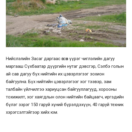
Нийслэлийн Засаг даргаас өгсөн үүрэг чиглэлийн дагуу
маргааш Сүхбаатар дүүргийн нутаг дэвсгэр, Сэлбэ голын
ай сав дагуу бүх нийтийн их цэвэрлэгээг зохион
байгуулна. Бүх нийтийн цэвэрлэгээг хог тээвэр, зам
талбайн үйлчилгээ хариуцсан байгууллагууд, хорооны
тохижилт, хог хаягдлын олон нийтийн байцаагч, иргэдийн
бүлэг зэрэг 150 гаруй хүний бүрэлдэхүүн, 40 гаруй техник
хэрэгсэлтэйгээр хийх юм.