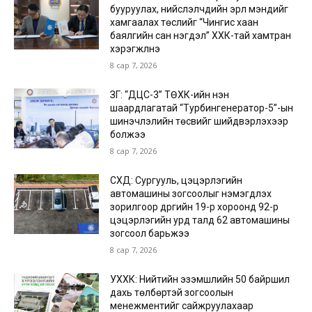
бууруулах, нийслэлчүүдийн эрүүл мэндийг
хамгаалах төслийг “Чингис хаан
баялгийн сан нэгдэл” ХХК-тай хамтран
хэрэгжүүлнэ
8 сар 7, 2026
ЗГ: “ДЦС-3” ТӨХК-ийн нэн
шаардлагатай “Турбингенератор-5”-ын
шинэчлэлийн төсвийг шийдвэрлэхээр
болжээ
8 сар 7, 2026
СХД: Сургууль, цэцэрлэгийн
автомашины зогсоолыг нэмэгдүүлэх
зорилгоор дүүргийн 19-р хороонд 92-р
цэцэрлэгийн урд талд 62 автомашины
зогсоол барьжээ
8 сар 7, 2026
УХХК: Нийтийн эзэмшлийн 50 байршил
дахь төлбөртэй зогсоолын
менежментийг сайжруулахаар