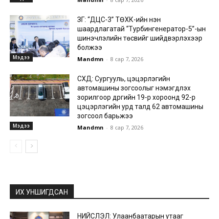
ЗГ: “ДЦС-3” ТӨХК-ийн нэн
шаардлагатай “Турбингенератор-5”-ын
шинэчлэлийн төсвийг шийдвэрлэхээр
болжээ
Мэдээ
Mandmn
-
8 сар 7, 2026
СХД: Сургууль, цэцэрлэгийн
автомашины зогсоолыг нэмэгдүүлэх
зорилгоор дүүргийн 19-р хороонд 92-р
цэцэрлэгийн урд талд 62 автомашины
зогсоол барьжээ
Мэдээ
Mandmn
-
8 сар 7, 2026
ИХ УНШИГДСАН
НИЙСЛЭЛ: Улаанбаатарын утааг