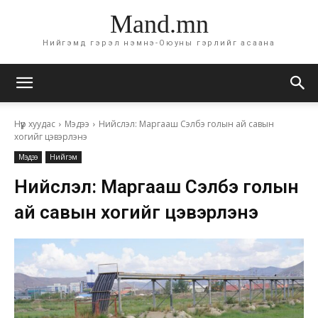
Mand.mn
Нийгэмд гэрэл нэмнэ-Оюуны гэрлийг асаана
Нүүр хуудас
Мэдээ
Нийслэл: Маргааш Сэлбэ голын ай савын
хогийг цэвэрлэнэ
Мэдээ
Нийгэм
Нийслэл: Маргааш Сэлбэ голын
ай савын хогийг цэвэрлэнэ