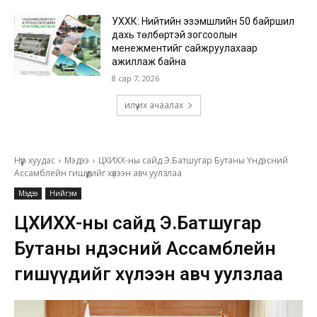
УХХК: Нийтийн эзэмшлийн 50 байршил
дахь төлбөртэй зогсоолын
менежментийг сайжруулахаар
ажиллаж байна
8 сар 7, 2026
илүү их ачаалах