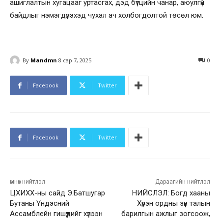
ашиглалтын хугацааг уртасгах, дэд бүтцийн чанар, аюулгүй
байдлыг нэмэгдүүлэхэд чухал ач холбогдолтой төсөл юм.
By
Mandmn
8 сар 7, 2025
0
Facebook
Twitter
Facebook
Twitter
өмнөх нийтлэл
Дараагийн нийтлэл
ЦХИХХ-ны сайд Э.Батшугар
НИЙСЛЭЛ: Богд хааны
Бутаны Үндэсний
Хүрэн ордны зүүн талын
Ассамблейн гишүүдийг хүлээн
барилгын ажлыг зогсоож,