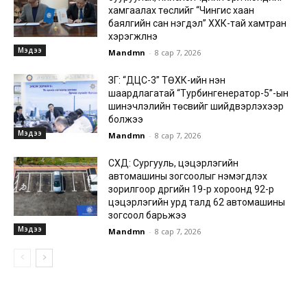
хамгаалах төслийг “Чингис хаан
баялгийн сан нэгдэл” ХХК-тай хамтран
хэрэгжүүлнэ
Мэдээ
Mandmn
-
8 сар 7, 2026
ЗГ: “ДЦС-3” ТӨХК-ийн нэн
шаардлагатай “Турбингенератор-5”-ын
шинэчлэлийн төсвийг шийдвэрлэхээр
болжээ
Мэдээ
Mandmn
-
8 сар 7, 2026
СХД: Сургууль, цэцэрлэгийн
автомашины зогсоолыг нэмэгдүүлэх
зорилгоор дүүргийн 19-р хороонд 92-р
цэцэрлэгийн урд талд 62 автомашины
зогсоол барьжээ
Мэдээ
Mandmn
-
8 сар 7, 2026