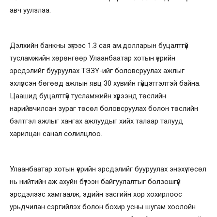
авч уулзлаа.
Дэлхийн банкны зүгээс 1.3 сая ам.долларын буцалтгүй
тусламжийн хөрөнгөөр Улаанбаатар хотын үерийн
эрсдэлийг бууруулах ТЭЗҮ-ийг боловсруулах ажлыг
эхлүүлсэн бөгөөд ажлын явц 30 хувийн гүйцэтгэлтэй байна.
Цаашид буцалтгүй тусламжийн хүрээнд төслийн
нарийвчилсан зураг төсөл боловсруулах болон төслийн
бэлтгэл ажлыг хангах ажлуудыг хийх талаар талууд
харилцан санал солилцлоо.
Улаанбаатар хотын үерийн эрсдэлийг бууруулах энэхүү төсөл
нь нийтийн аж ахуйн бүтээн байгуулалтыг болзошгүй
эрсдэлээс хамгаалж, эдийн засгийн хор хохирлоос
урьдчилан сэргийлэх болон бохир усны шугам хоолойн