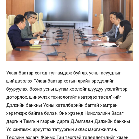
Улаанбаатар хотод тулгамдаж буй үер, усны асуудлыг
шийдвэрлэх “Улаанбаатар хотын үерийн эрсдэлийг
бууруулах, бохир усны шугам хоолойг шуудуу ухалгүйгээр
доторлох, шинэчлэх технологийг нэвтрүүлэх төсөл”-ийг
Дэлхийн банкны Усны хөтөлбөрийн багтай хамтран
хэрэгжүүлж байгаа билээ. Энэ хүрээнд Нийслэлийн Засаг
даргын Тамгын газрын дарга Д.Амгалан Дэлхийн банкны
Ус хангамж, ариутгах татуургын ахлах мэргэжилтэн,
Төслийн ахлагч Жэймс Тэй тэргүүтэй төлөөлөгчдийг хүлээн