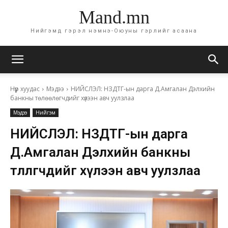
Mand.mn
Нийгэмд гэрэл нэмнэ-Оюуны гэрлийг асаана
Нүүр хуудас
Мэдээ
НИЙСЛЭЛ: НЗДТГ-ын дарга Д.Амгалан Дэлхийн
банкны төлөөлөгчдийг хүлээн авч уулзлаа
Мэдээ
Нийгэм
НИЙСЛЭЛ: НЗДТГ-ын дарга
Д.Амгалан Дэлхийн банкны
төлөөлөгчдийг хүлээн авч уулзлаа