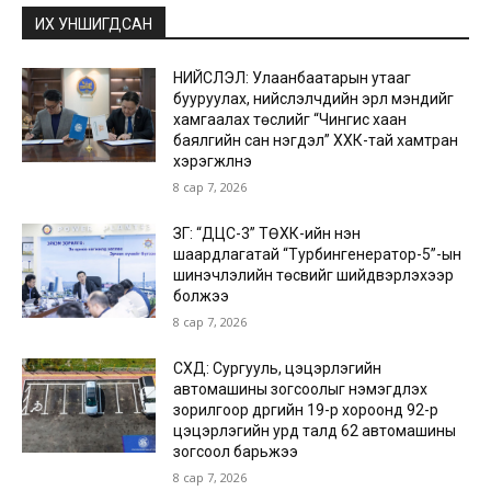
ИХ УНШИГДСАН
НИЙСЛЭЛ: Улаанбаатарын утааг
бууруулах, нийслэлчүүдийн эрүүл мэндийг
хамгаалах төслийг “Чингис хаан
баялгийн сан нэгдэл” ХХК-тай хамтран
хэрэгжүүлнэ
8 сар 7, 2026
ЗГ: “ДЦС-3” ТӨХК-ийн нэн
шаардлагатай “Турбингенератор-5”-ын
шинэчлэлийн төсвийг шийдвэрлэхээр
болжээ
8 сар 7, 2026
СХД: Сургууль, цэцэрлэгийн
автомашины зогсоолыг нэмэгдүүлэх
зорилгоор дүүргийн 19-р хороонд 92-р
цэцэрлэгийн урд талд 62 автомашины
зогсоол барьжээ
8 сар 7, 2026