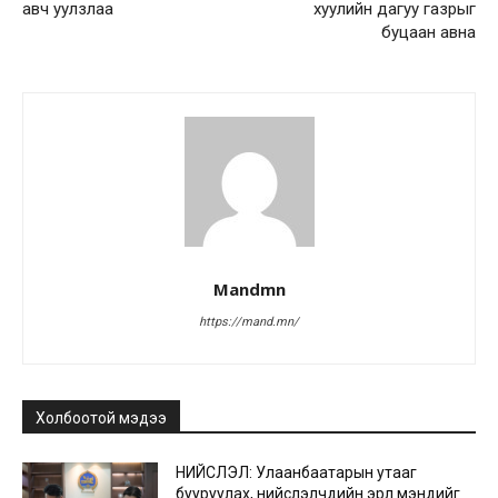
авч уулзлаа
хуулийн дагуу газрыг
буцаан авна
Mandmn
https://mand.mn/
Холбоотой мэдээ
НИЙСЛЭЛ: Улаанбаатарын утааг
бууруулах, нийслэлчүүдийн эрүүл мэндийг