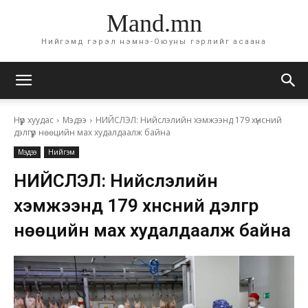
Mand.mn
Нийгэмд гэрэл нэмнэ-Оюуны гэрлийг асаана
Нүүр хуудас
Мэдээ
НИЙСЛЭЛ: Нийслэлийн хэмжээнд 179 хүнсний
дэлгүүр нөөцийн мах худалдаалж байна
Мэдээ
Нийгэм
НИЙСЛЭЛ: Нийслэлийн
хэмжээнд 179 хүнсний дэлгүүр
нөөцийн мах худалдаалж байна