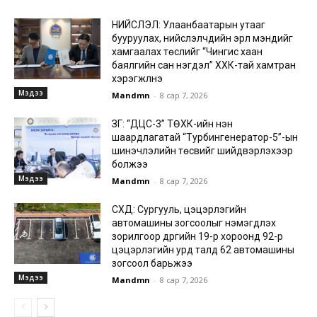
НИЙСЛЭЛ: Улаанбаатарын утааг
бууруулах, нийслэлчүүдийн эрүүл мэндийг
хамгаалах төслийг “Чингис хаан
баялгийн сан нэгдэл” ХХК-тай хамтран
хэрэгжүүлнэ
Мэдээ
Mandmn
-
8 сар 7, 2026
ЗГ: “ДЦС-3” ТӨХК-ийн нэн
шаардлагатай “Турбингенератор-5”-ын
шинэчлэлийн төсвийг шийдвэрлэхээр
болжээ
Мэдээ
Mandmn
-
8 сар 7, 2026
СХД: Сургууль, цэцэрлэгийн
автомашины зогсоолыг нэмэгдүүлэх
зорилгоор дүүргийн 19-р хороонд 92-р
цэцэрлэгийн урд талд 62 автомашины
зогсоол барьжээ
Мэдээ
Mandmn
-
8 сар 7, 2026