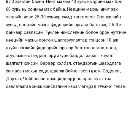
87.3 хувьтай байна. Нийт махны 40 хувь нь үхрийн мах бол
60 хувь нь хонины мах байна. Нөөцийн махны үнийг зах
зээлийн үнээс 25-30 хувиар хямд тогтоосон. Энэ жилийн
хувьд нөөцийн махыг үйлдвэрийн аргаар бэлтгэж, 2.5-3 кг
байхаар савласан. Түүнчлэн нийслэлийн болон орон нутгийн
нөөцийн махны сонгон шалгаруулалтад тэнцсэн 10 аж
ахуйн нэгжийн үйлдвэрийн аргаар бэлтгэсэн мах, нөөц,
агуулахын стандарт, эрүүл ахуйн байдал зэрэгт хяналт
шалгалт хийсэн. Өөрөөр хэлбэл, стандартын шаардлага
хангасан махыг худалдаалж байна гэсэн үг юм. Эрдэнэт,
Дархан, Чойбалсан дахь үйлдвэрүүд нь орон нутагтаа
савлагаагаа хийж нийслэлийн хэрэглэгчдэд түгээнэ” гэлээ.