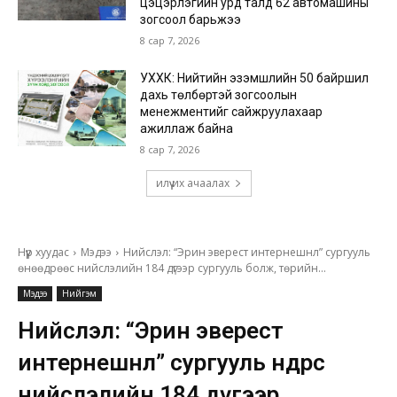
цэцэрлэгийн урд талд 62 автомашины
зогсоол барьжээ
8 сар 7, 2026
УХХК: Нийтийн эзэмшлийн 50 байршил
дахь төлбөртэй зогсоолын
менежментийг сайжруулахаар
ажиллаж байна
8 сар 7, 2026
илүү их ачаалах