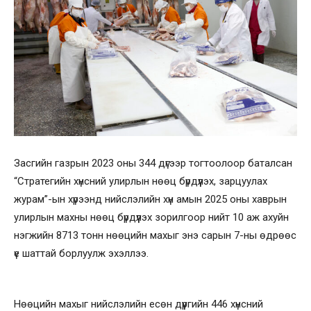
Засгийн газрын 2023 оны 344 дүгээр тогтоолоор баталсан
“Стратегийн хүнсний улирлын нөөц бүрдүүлэх, зарцуулах
журам”-ын хүрээнд нийслэлийн хүн амын 2025 оны хаврын
улирлын махны нөөц бүрдүүлэх зорилгоор нийт 10 аж ахуйн
нэгжийн 8713 тонн нөөцийн махыг энэ сарын 7-ны өдрөөс
үе шаттай борлуулж эхэллээ.
Нөөцийн махыг нийслэлийн есөн дүүргийн 446 хүнсний