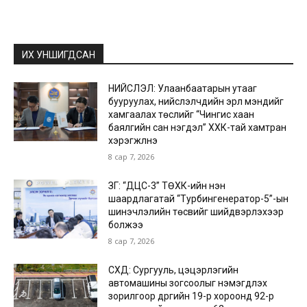
ИХ УНШИГДСАН
НИЙСЛЭЛ: Улаанбаатарын утааг
бууруулах, нийслэлчүүдийн эрүүл мэндийг
хамгаалах төслийг “Чингис хаан
баялгийн сан нэгдэл” ХХК-тай хамтран
хэрэгжүүлнэ
8 сар 7, 2026
ЗГ: “ДЦС-3” ТӨХК-ийн нэн
шаардлагатай “Турбингенератор-5”-ын
шинэчлэлийн төсвийг шийдвэрлэхээр
болжээ
8 сар 7, 2026
СХД: Сургууль, цэцэрлэгийн
автомашины зогсоолыг нэмэгдүүлэх
зорилгоор дүүргийн 19-р хороонд 92-р