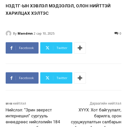
НЗДТГ-ЫН ХЭВЛЭЛ МЭДЭЭЛЭЛ, ОЛОН НИЙТТЭЙ
ХАРИЛЦАХ ХЭЛТЭС
By
Mandmn
2 сар 10, 2025
0
Facebook
Twitter
Facebook
Twitter
өмнөх нийтлэл
Дараагийн нийтлэл
Нийслэл: “Эрин эверест
ХҮҮХ: Хот байгуулалт,
интернешнл” сургууль
барилга, орон
өнөөдрөөс нийслэлийн 184
сууцжуулалтын салбарын