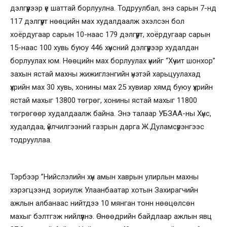
дэлгүүрээр үе шаттай борлуулна. Тодруулбал, энэ сарын 7-нд
117 дэлгүүрт нөөцийн мах худалдаалж эхэлсэн бол
хоёрдугаар сарын 10-наас 179 дэлгүүрт, хоёрдугаар сарын
15-наас 100 хувь буюу 446 хүнсний дэлгүүрээр худалдан
борлуулах юм. Нөөцийн мах борлуулах үнийг “Хүчит шонхор”
захын ястай махны жижиглэнгийн үнэтэй харьцуулахад
үхрийн мах 30 хувь, хонины мах 25 хувиар хямд буюу үхрийн
ястай махыг 13800 төгрөг, хонины ястай махыг 11800
төгрөгөөр худалдаалж байна. Энэ талаар УБЗАА-ны Хүнс,
худалдаа, үйлчилгээний газрын дарга Ж.Дуламсүрэнгээс
тодрууллаа.
Тэрбээр ”Нийслэлийн хүн амын хаврын улирлын махны
хэрэгцээнд зориулж Улаанбаатар хотын Захирагчийн
ажлын албанаас нийтдээ 10 мянган тонн нөөцөлсөн
махыг бэлтгэж нийлүүлнэ. Өнөөдрийн байдлаар ажлын явц