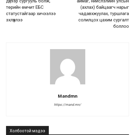
дүгээр сургууль болж,
аймаг, нийслэлийн улсын
төрийн өмчит ЕБС
(ахлах) байцаагч нарыг
статустайгаар хичээлээ
чадавхжуулах, туршлага
эхлүүллээ
солилцох цахим сургалт
боллоо
Mandmn
https://mand.mn/
Холбоотой мэдээ