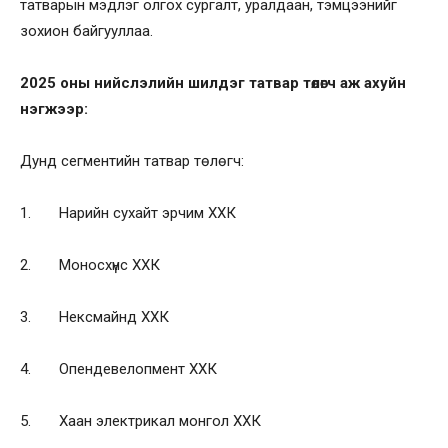
татварын мэдлэг олгох сургалт, уралдаан, тэмцээнийг
зохион байгууллаа.
2025 оны нийслэлийн шилдэг татвар төлөгч аж ахуйн
нэгжээр:
Дунд сегментийн татвар төлөгч:
1. Нарийн сухайт эрчим ХХК
2. Моносхүнс ХХК
3. Нексмайнд ХХК
4. Опендевелопмент ХХК
5. Хаан электрикал монгол ХХК