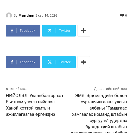
By
Mandmn
5 сар 14, 2026
0
Facebook
Twitter
Facebook
Twitter
өмнөх нийтлэл
Дараагийн нийтлэл
НИЙСЛЭЛ: Улаанбаатар хот
ЭМЯ: Эрүүл мэндийн болон
Вьетнам улсын нийслэл
сурталчилгааны улсын
Ханой хоттой хамтын
албаны “Гамшгаас
ажиллагаагаа өргөжүүлнэ
хамгаалах команд штабын
сургууль” удирдах
бүрэлдэхүүний штабын