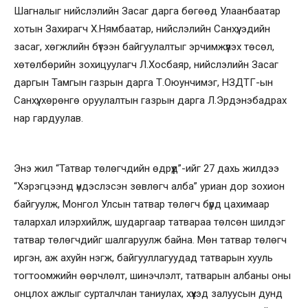
Шагналыг нийслэлийн Засаг дарга бөгөөд Улаанбаатар
хотын Захирагч Х.Нямбаатар, нийслэлийн Санхүү, эдийн
засаг, хөгжлийн бүтээн байгуулалтыг эрчимжүүлэх төсөл,
хөтөлбөрийн зохицуулагч Л.Хосбаяр, нийслэлийн Засаг
даргын Тамгын газрын дарга Т.Оюунчимэг, НЗДТГ-ын
Санхүү, хөрөнгө оруулалтын газрын дарга Л.Эрдэнэбадрах
нар гардуулав.
Энэ жил “Татвар төлөгчдийн өдрүүд”-ийг 27 дахь жилдээ
“Хэрэгцээнд үндэслэсэн зөвлөгч алба” уриан дор зохион
байгуулж, Монгол Улсын татвар төлөгч бүрд цахимаар
талархал илэрхийлж, шударгаар татвараа төлсөн шилдэг
татвар төлөгчдийг шалгаруулж байна. Мөн татвар төлөгч
иргэн, аж ахуйн нэгж, байгууллагуудад татварын хууль
тогтоомжийн өөрчлөлт, шинэчлэлт, татварын албаны оны
онцлох ажлыг сурталчлан таниулах, хүүхэд залуусын дунд