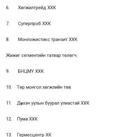
6. Хөгжилтрейд ХХК
7. Суперпроб ХХК
8. Монложистикс транзит ХХК
Жижиг сегментийн татвар төлөгч:
9. БНЦМҮ ХХК
10. Төр монгол хөгжлийн төв
11. Дүнхэн уулын буурал улиастай ХХК
12. Пума ХХК
13. Гермесцентр ХК