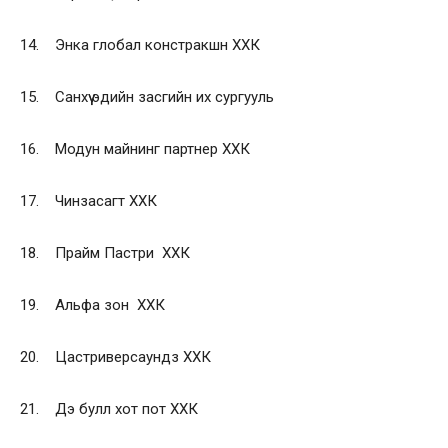
14. Энка глобал констракшн ХХК
15. Санхүү эдийн засгийн их сургууль
16. Модун майнинг партнер ХХК
17. Чинзасагт ХХК
18. Прайм Пастри ХХК
19. Альфа зон ХХК
20. Цастриверсаундз ХХК
21. Дэ булл хот пот ХХК