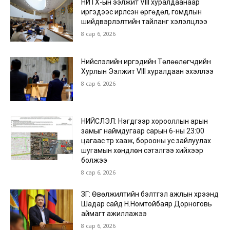
НИТХ-ын ээлжит VIII хуралдаанаар
иргэдээс ирүүлсэн өргөдөл, гомдлын
шийдвэрлэлтийн тайланг хэлэлцлээ
8 сар 6, 2026
Нийслэлийн иргэдийн Төлөөлөгчдийн
Хурлын Ээлжит VIII хуралдаан эхэллээ
8 сар 6, 2026
НИЙСЛЭЛ: Нэгдүгээр хорооллын арын
замыг наймдугаар сарын 6-ны 23:00
цагаас түр хааж, борооны ус зайлуулах
шугамын хөндлөн сэтэлгээ хийхээр
болжээ
8 сар 6, 2026
ЗГ: Өвөлжилтийн бэлтгэл ажлын хүрээнд
Шадар сайд Н.Номтойбаяр Дорноговь
аймагт ажиллажээ
8 сар 6, 2026