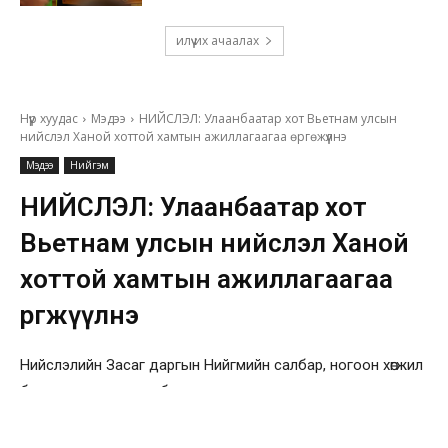
илүү их ачаалах