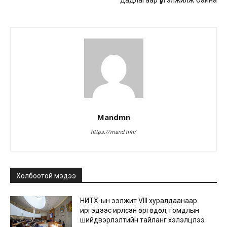
дадлагаар үргэлжилж байна
Mandmn
https://mand.mn/
Холбоотой мэдээ
НИТХ-ын ээлжит VIII хуралдаанаар
иргэдээс ирүүлсэн өргөдөл, гомдлын
шийдвэрлэлтийн тайланг хэлэлцлээ