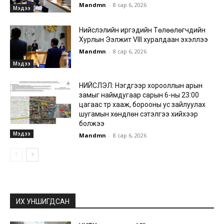
Mandmn
-
8 сар 6, 2026
Мэдээ
Нийслэлийн иргэдийн Төлөөлөгчдийн
Хурлын Ээлжит VIII хуралдаан эхэллээ
Mandmn
-
8 сар 6, 2026
Мэдээ
НИЙСЛЭЛ: Нэгдүгээр хорооллын арын
замыг наймдугаар сарын 6-ны 23:00
цагаас түр хааж, борооны ус зайлуулах
шугамын хөндлөн сэтэлгээ хийхээр
болжээ
Мэдээ
Mandmn
-
8 сар 6, 2026
ИХ УНШИГДСАН