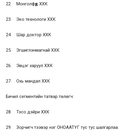
22. Монголфүүд ХХК
23. Эко технологи ХХК
24. Шар доктор ХХК
25. Эгшиглэнмагнай ХХК
26. Эвцэг харуул ХХК
27. Охь мандал ХХК
Бичил сегментийн татвар төлөгч:
28. Тэсо дэйри ХХК
29. Зорчигч тээвэр нэг ОНОААТҮГ тус тус шалгарлаа.