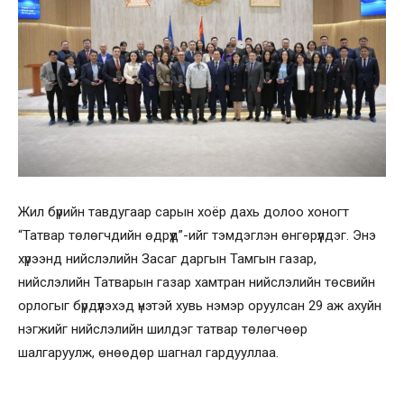
Жил бүрийн тавдугаар сарын хоёр дахь долоо хоногт
“Татвар төлөгчдийн өдрүүд”-ийг тэмдэглэн өнгөрүүлдэг. Энэ
хүрээнд нийслэлийн Засаг даргын Тамгын газар,
нийслэлийн Татварын газар хамтран нийслэлийн төсвийн
орлогыг бүрдүүлэхэд үнэтэй хувь нэмэр оруулсан 29 аж ахуйн
нэгжийг нийслэлийн шилдэг татвар төлөгчөөр
шалгаруулж, өнөөдөр шагнал гардууллаа.