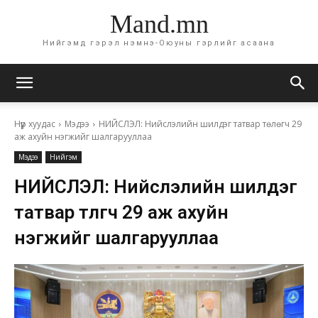
Mand.mn
Нийгэмд гэрэл нэмнэ-Оюуны гэрлийг асаана
Нүүр хуудас
Мэдээ
НИЙСЛЭЛ: Нийслэлийн шилдэг татвар төлөгч 29
аж ахуйн нэгжийг шалгарууллаа
Мэдээ
Нийгэм
НИЙСЛЭЛ: Нийслэлийн шилдэг
татвар төлөгч 29 аж ахуйн
нэгжийг шалгарууллаа