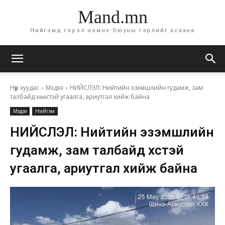
Mand.mn
Нийгэмд гэрэл нэмнэ-Оюуны гэрлийг асаана
Нүүр хуудас
Мэдээ
НИЙСЛЭЛ: Нийтийн эзэмшлийн гудамж, зам
талбайд хөөстэй угаалга, ариутгал хийж байна
Мэдээ
Нийгэм
НИЙСЛЭЛ: Нийтийн эзэмшлийн
гудамж, зам талбайд хөөстэй
угаалга, ариутгал хийж байна