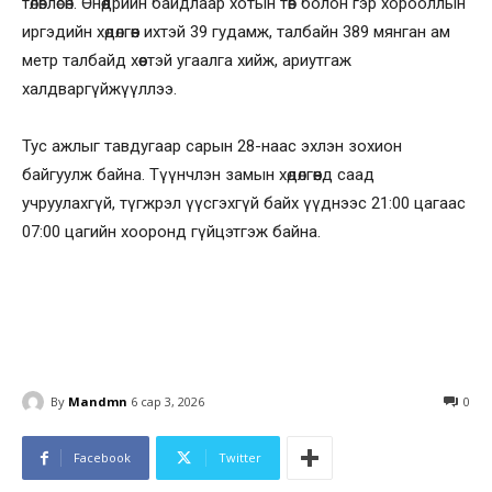
төлөвлөсөн. Өнөөдрийн байдлаар хотын төв болон гэр хорооллын
иргэдийн хөдөлгөөн ихтэй 39 гудамж, талбайн 389 мянган ам
метр талбайд хөөстэй угаалга хийж, ариутгаж
халдваргүйжүүллээ.
Тус ажлыг тавдугаар сарын 28-наас эхлэн зохион
байгуулж байна. Түүнчлэн замын хөдөлгөөнд саад
учруулахгүй, түгжрэл үүсгэхгүй байх үүднээс 21:00 цагаас
07:00 цагийн хооронд гүйцэтгэж байна.
By
Mandmn
6 сар 3, 2026
0
Facebook
Twitter