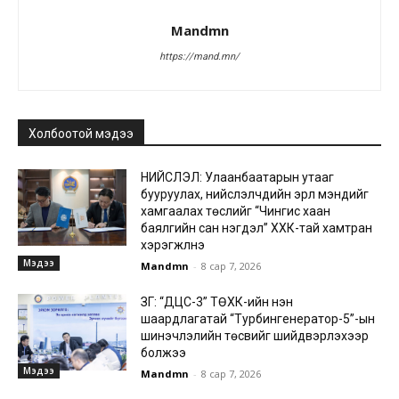
Mandmn
https://mand.mn/
Холбоотой мэдээ
НИЙСЛЭЛ: Улаанбаатарын утааг
бууруулах, нийслэлчүүдийн эрүүл мэндийг
хамгаалах төслийг “Чингис хаан
баялгийн сан нэгдэл” ХХК-тай хамтран
хэрэгжүүлнэ
Мэдээ
Mandmn
-
8 сар 7, 2026
ЗГ: “ДЦС-3” ТӨХК-ийн нэн
шаардлагатай “Турбингенератор-5”-ын
шинэчлэлийн төсвийг шийдвэрлэхээр
болжээ
Мэдээ
Mandmn
-
8 сар 7, 2026