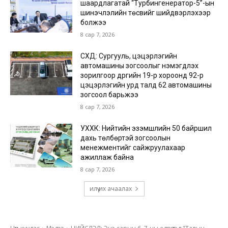
шаардлагатай “Турбингенератор-5”-ын
шинэчлэлийн төсвийг шийдвэрлэхээр
болжээ
8 сар 7, 2026
СХД: Сургууль, цэцэрлэгийн
автомашины зогсоолыг нэмэгдүүлэх
зорилгоор дүүргийн 19-р хороонд 92-р
цэцэрлэгийн урд талд 62 автомашины
зогсоол барьжээ
8 сар 7, 2026
УХХК: Нийтийн эзэмшлийн 50 байршил
дахь төлбөртэй зогсоолын
менежментийг сайжруулахаар
ажиллаж байна
8 сар 7, 2026
илүү их ачаалах