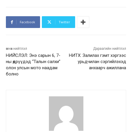
Facebook
Twitter
өмнөх нийтлэл
Дараагийн нийтлэл
НИЙСЛЭЛ: Энэ сарын 6, 7-
НИТХ: Залилах гэмт хэргээс
ны өдрүүдэд “Талын салхи”
урьдчилан сэргийлэхэд
олон улсын мото наадам
анхаарч ажиллана
болно