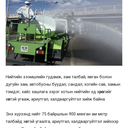
Нийтийн эзэмшлийн гудамж, зам талбай, явган болон
дугуйн зам, автобусны буудал, сандал, хогийн сав, замын
тэмдэг, хайс хашлага зэрэг хотын нийтийн эд хөрөнгийг
хөөстэй угааж, ариутгал, халдваргүйтгэл хийж байна.
Энэ хүрээнд нийт 75 байршлын 900 мянган ам метр
талбайд хөөстэй угаалга, ариутгал, халдваргүйтгэл хийхээр