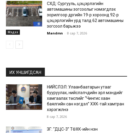
СХД: Сургууль, цэцэрлэгийн
автомашины зогсоолыг нэмэгдүүлэх
зорилгоор дүүргийн 19-р хороонд 92-р
цэцэрлэгийн урд талд 62 автомашины
зогсоол барьжээ
Мэдээ
Mandmn
-
8 сар 7, 2026
ИХ УНШИГДСАН
НИЙСЛЭЛ: Улаанбаатарын утааг
бууруулах, нийслэлчүүдийн эрүүл мэндийг
хамгаалах төслийг “Чингис хаан
баялгийн сан нэгдэл” ХХК-тай хамтран
хэрэгжүүлнэ
8 сар 7, 2026
ЗГ: “ДЦС-3” ТӨХК-ийн нэн