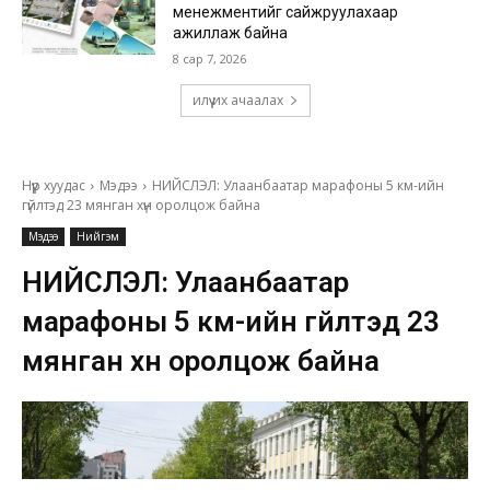
менежментийг сайжруулахаар
ажиллаж байна
8 сар 7, 2026
илүү их ачаалах