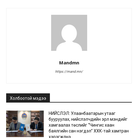
Mandmn
https://mand.mn/
Холбоотой мэдээ
НИЙСЛЭЛ: Улаанбаатарын утааг
бууруулах, нийслэлчүүдийн эрүүл мэндийг
хамгаалах төслийг “Чингис хаан
баялгийн сан нэгдэл” ХХК-тай хамтран
хэрэгжүүлнэ