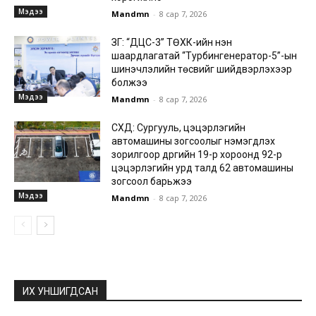
Мэдээ
Mandmn
-
8 сар 7, 2026
ЗГ: “ДЦС-3” ТӨХК-ийн нэн
шаардлагатай “Турбингенератор-5”-ын
шинэчлэлийн төсвийг шийдвэрлэхээр
болжээ
Мэдээ
Mandmn
-
8 сар 7, 2026
СХД: Сургууль, цэцэрлэгийн
автомашины зогсоолыг нэмэгдүүлэх
зорилгоор дүүргийн 19-р хороонд 92-р
цэцэрлэгийн урд талд 62 автомашины
зогсоол барьжээ
Мэдээ
Mandmn
-
8 сар 7, 2026
ИХ УНШИГДСАН