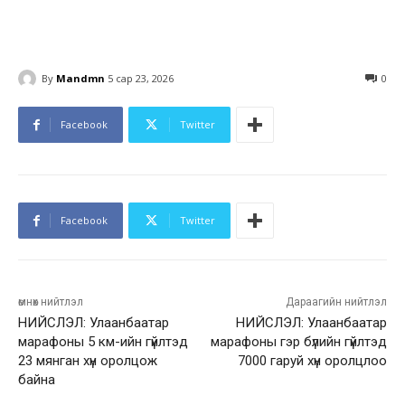
By
Mandmn
5 сар 23, 2026
0
Facebook
Twitter
Facebook
Twitter
өмнөх нийтлэл
Дараагийн нийтлэл
НИЙСЛЭЛ: Улаанбаатар
НИЙСЛЭЛ: Улаанбаатар
марафоны 5 км-ийн гүйлтэд
марафоны гэр бүлийн гүйлтэд
23 мянган хүн оролцож
7000 гаруй хүн оролцлоо
байна