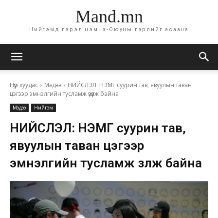
Mand.mn
Нийгэмд гэрэл нэмнэ-Оюуны гэрлийг асаана
Нүүр хуудас
Мэдээ
НИЙСЛЭЛ: НЭМГ суурин тав, явуулын таван
цэгээр эмнэлгийн тусламж үзүүлж байна
Мэдээ
Нийгэм
НИЙСЛЭЛ: НЭМГ суурин тав,
явуулын таван цэгээр
эмнэлгийн тусламж үзүүлж байна