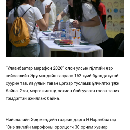
“Улаанбаатар марафон 2026” олон улсын гүйлтийн үеэр
нийслэлийн Эрүүл мэндийн газраас 152 хүний бүрэлдэхүүнтэй
суурин тав, явуулын таван цэгээр тусламж үйлчилгээ үзүүлж
байна. Эмч, мэргэжилтнүүд зохион байгуулагч гэсэн таних
тэмдэгтэй ажиллаж байна.
Нийслэлийн Эрүүл мэндийн газрын дарга Н.Наранбаатар
“Энэ жилийн марофоны оролцогч 30 орчим хувиар