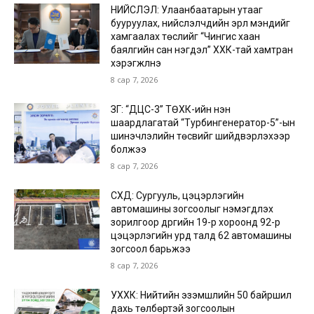
НИЙСЛЭЛ: Улаанбаатарын утааг
бууруулах, нийслэлчүүдийн эрүүл мэндийг
хамгаалах төслийг “Чингис хаан
баялгийн сан нэгдэл” ХХК-тай хамтран
хэрэгжүүлнэ
8 сар 7, 2026
ЗГ: “ДЦС-3” ТӨХК-ийн нэн
шаардлагатай “Турбингенератор-5”-ын
шинэчлэлийн төсвийг шийдвэрлэхээр
болжээ
8 сар 7, 2026
СХД: Сургууль, цэцэрлэгийн
автомашины зогсоолыг нэмэгдүүлэх
зорилгоор дүүргийн 19-р хороонд 92-р
цэцэрлэгийн урд талд 62 автомашины
зогсоол барьжээ
8 сар 7, 2026
УХХК: Нийтийн эзэмшлийн 50 байршил
дахь төлбөртэй зогсоолын