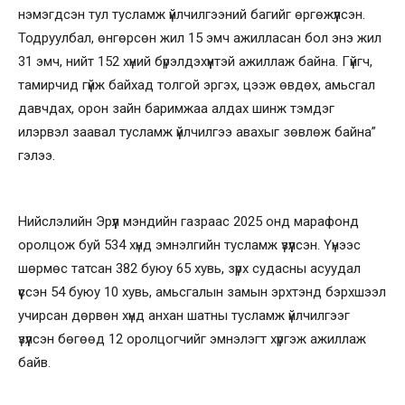
нэмэгдсэн тул тусламж үйлчилгээний багийг өргөжүүлсэн.
Тодруулбал, өнгөрсөн жил 15 эмч ажилласан бол энэ жил
31 эмч, нийт 152 хүний бүрэлдэхүүнтэй ажиллаж байна. Гүйгч,
тамирчид гүйж байхад толгой эргэх, цээж өвдөх, амьсгал
давчдах, орон зайн баримжаа алдах шинж тэмдэг
илэрвэл заавал тусламж үйлчилгээ авахыг зөвлөж байна”
гэлээ.
Нийслэлийн Эрүүл мэндийн газраас 2025 онд марафонд
оролцож буй 534 хүнд эмнэлгийн тусламж үзүүлсэн. Үүнээс
шөрмөс татсан 382 буюу 65 хувь, зүрх судасны асуудал
үүссэн 54 буюу 10 хувь, амьсгалын замын эрхтэнд бэрхшээл
учирсан дөрвөн хүнд анхан шатны тусламж үйлчилгээг
үзүүлсэн бөгөөд 12 оролцогчийг эмнэлэгт хүргэж ажиллаж
байв.