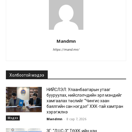
Mandmn
https://mand.mn/
Холбоотой мэдээ
НИЙСЛЭЛ: Улаанбаатарын утааг
бууруулах, нийслэлчүүдийн эрүүл мэндийг
хамгаалах төслийг “Чингис хаан
баялгийн сан нэгдэл” ХХК-тай хамтран
хэрэгжүүлнэ
Мэдээ
Mandmn
-
8 сар 7, 2026
ЗГ: “ДЦС-3” ТӨХК-ийн нэн