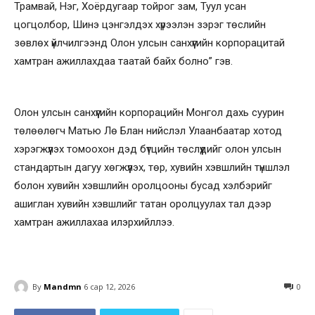
Трамвай, Нэг, Хоёрдугаар тойрог зам, Туул усан
цогцолбор, Шинэ цэнгэлдэх хүрээлэн зэрэг төслийн
зөвлөх үйлчилгээнд Олон улсын санхүүгийн корпорацитай
хамтран ажиллахдаа таатай байх болно” гэв.
Олон улсын санхүүгийн корпорацийн Монгол дахь суурин
төлөөлөгч Матью Лө Блан нийслэл Улаанбаатар хотод
хэрэгжүүлэх томоохон дэд бүтцийн төслүүдийг олон улсын
стандартын дагуу хөгжүүлэх, төр, хувийн хэвшлийн түншлэл
болон хувийн хэвшлийн оролцооны бусад хэлбэрийг
ашиглан хувийн хэвшлийг татан оролцуулах тал дээр
хамтран ажиллахаа илэрхийллээ.
By
Mandmn
6 сар 12, 2026
0