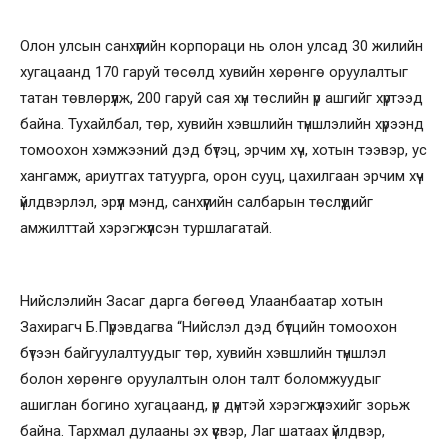
Олон улсын санхүүгийн корпораци нь олон улсад 30 жилийн
хугацаанд 170 гаруй төсөлд хувийн хөрөнгө оруулалтыг
татан төвлөрүүлж, 200 гаруй сая хүн төслийн үр ашгийг хүртээд
байна. Тухайлбал, төр, хувийн хэвшлийн түншлэлийн хүрээнд
томоохон хэмжээний дэд бүтэц, эрчим хүч, хотын тээвэр, ус
хангамж, ариутгах татуурга, орон сууц, цахилгаан эрчим хүч
үйлдвэрлэл, эрүүл мэнд, санхүүгийн салбарын төслүүдийг
амжилттай хэрэгжүүлсэн туршлагатай.
Нийслэлийн Засаг дарга бөгөөд Улаанбаатар хотын
Захирагч Б.Пүрэвдагва “Нийслэл дэд бүтцийн томоохон
бүтээн байгуулалтуудыг төр, хувийн хэвшлийн түншлэл
болон хөрөнгө оруулалтын олон талт боломжуудыг
ашиглан богино хугацаанд, үр дүнтэй хэрэгжүүлэхийг зорьж
байна. Тархмал дулааны эх үүсвэр, Лаг шатаах үйлдвэр,