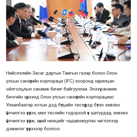
Нийслэлийн Засаг даргын Тамгын газар болон Олон
улсын санхүүгийн корпораци (IFC) хооронд харилцан
ойлголцлын санамж бичиг байгууллаа. Энэхүү санамж
бичгийн хүрээнд Олон улсын санхүүгийн корпорациас
Улаанбаатар хотын дэд бүтцийн төслүүдэд бүтэн зөвлөх
үйлчилгээ үзүүлэх, мөн төслийн тодорхой үе шатуудад зөвлөх
үйлчилгээ үзүүлж, хүний нөөцийг чадавхжуулах чиглэлээр
дэмжлэг үзүүлэхээр боллоо.