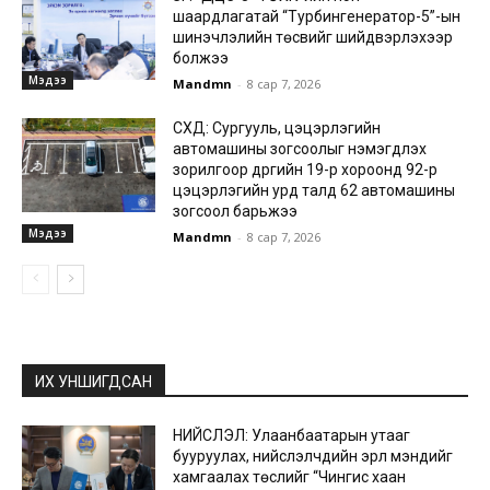
шаардлагатай “Турбингенератор-5”-ын
шинэчлэлийн төсвийг шийдвэрлэхээр
болжээ
Мэдээ
Mandmn
-
8 сар 7, 2026
СХД: Сургууль, цэцэрлэгийн
автомашины зогсоолыг нэмэгдүүлэх
зорилгоор дүүргийн 19-р хороонд 92-р
цэцэрлэгийн урд талд 62 автомашины
зогсоол барьжээ
Мэдээ
Mandmn
-
8 сар 7, 2026
ИХ УНШИГДСАН
НИЙСЛЭЛ: Улаанбаатарын утааг
бууруулах, нийслэлчүүдийн эрүүл мэндийг
хамгаалах төслийг “Чингис хаан