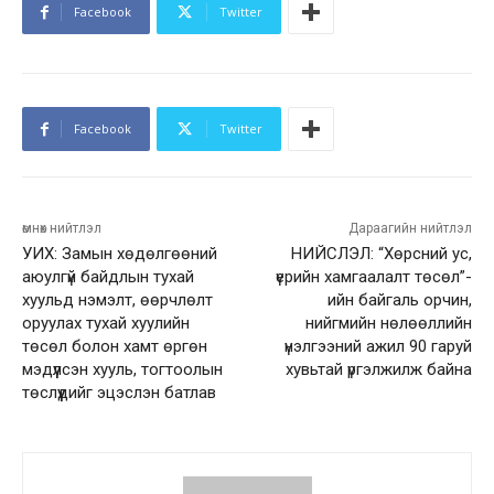
Facebook
Twitter
Facebook
Twitter
өмнөх нийтлэл
Дараагийн нийтлэл
УИХ: Замын хөдөлгөөний
НИЙСЛЭЛ: “Хөрсний ус,
аюулгүй байдлын тухай
үерийн хамгаалалт төсөл”-
хуульд нэмэлт, өөрчлөлт
ийн байгаль орчин,
оруулах тухай хуулийн
нийгмийн нөлөөллийн
төсөл болон хамт өргөн
үнэлгээний ажил 90 гаруй
мэдүүлсэн хууль, тогтоолын
хувьтай үргэлжилж байна
төслүүдийг эцэслэн батлав