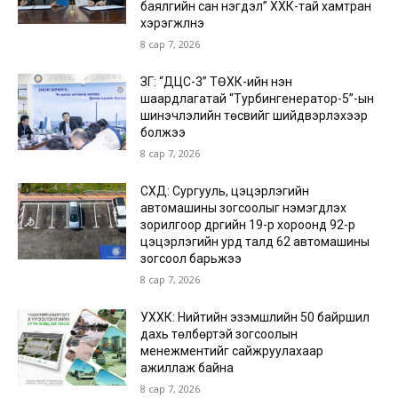
баялгийн сан нэгдэл” ХХК-тай хамтран
хэрэгжүүлнэ
8 сар 7, 2026
ЗГ: “ДЦС-3” ТӨХК-ийн нэн
шаардлагатай “Турбингенератор-5”-ын
шинэчлэлийн төсвийг шийдвэрлэхээр
болжээ
8 сар 7, 2026
СХД: Сургууль, цэцэрлэгийн
автомашины зогсоолыг нэмэгдүүлэх
зорилгоор дүүргийн 19-р хороонд 92-р
цэцэрлэгийн урд талд 62 автомашины
зогсоол барьжээ
8 сар 7, 2026
УХХК: Нийтийн эзэмшлийн 50 байршил
дахь төлбөртэй зогсоолын
менежментийг сайжруулахаар
ажиллаж байна
8 сар 7, 2026