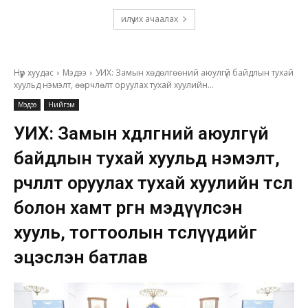
илүү их ачаалах