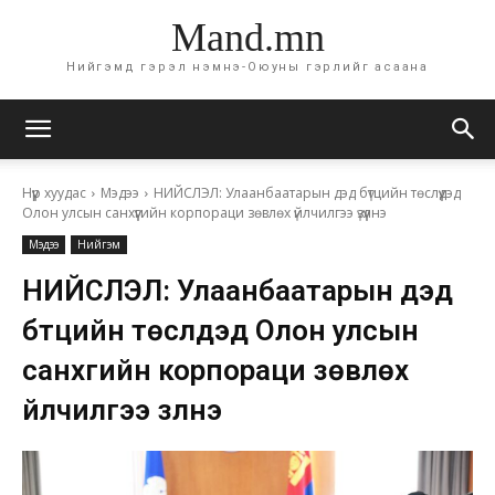
Mand.mn
Нийгэмд гэрэл нэмнэ-Оюуны гэрлийг асаана
Нүүр хуудас
Мэдээ
НИЙСЛЭЛ: Улаанбаатарын дэд бүтцийн төслүүдэд
Олон улсын санхүүгийн корпораци зөвлөх үйлчилгээ үзүүлнэ
Мэдээ
Нийгэм
НИЙСЛЭЛ: Улаанбаатарын дэд
бүтцийн төслүүдэд Олон улсын
санхүүгийн корпораци зөвлөх
үйлчилгээ үзүүлнэ