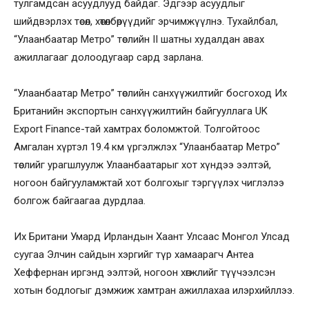
тулгамдсан асуудлууд байдаг. Эдгээр асуудлыг
шийдвэрлэх төсөл, хөтөлбөрүүдийг эрчимжүүлнэ. Тухайлбал,
“Улаанбаатар Метро” төслийн II шатны худалдан авах
ажиллагааг долоодугаар сард зарлана.
“Улаанбаатар Метро” төслийн санхүүжилтийг босгоход Их
Британийн экспортын санхүүжилтийн байгууллага UK
Export Finance-тай хамтрах боломжтой. Толгойтоос
Амгалан хүртэл 19.4 км үргэлжлэх “Улаанбаатар Метро”
төслийг урагшлуулж Улаанбаатарыг хот хүндээ ээлтэй,
ногоон байгууламжтай хот болгохыг тэргүүлэх чиглэлээ
болгож байгаагаа дурдлаа.
Их Британи Умард Ирландын Хаант Улсаас Монгол Улсад
суугаа Элчин сайдын хэргийг түр хамаарагч Антеа
Хеффернан иргэнд ээлтэй, ногоон хөгжлийг түүчээлсэн
хотын бодлогыг дэмжиж хамтран ажиллахаа илэрхийллээ.