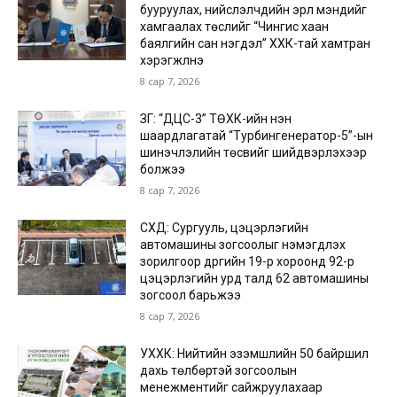
бууруулах, нийслэлчүүдийн эрүүл мэндийг
хамгаалах төслийг “Чингис хаан
баялгийн сан нэгдэл” ХХК-тай хамтран
хэрэгжүүлнэ
8 сар 7, 2026
ЗГ: “ДЦС-3” ТӨХК-ийн нэн
шаардлагатай “Турбингенератор-5”-ын
шинэчлэлийн төсвийг шийдвэрлэхээр
болжээ
8 сар 7, 2026
СХД: Сургууль, цэцэрлэгийн
автомашины зогсоолыг нэмэгдүүлэх
зорилгоор дүүргийн 19-р хороонд 92-р
цэцэрлэгийн урд талд 62 автомашины
зогсоол барьжээ
8 сар 7, 2026
УХХК: Нийтийн эзэмшлийн 50 байршил
дахь төлбөртэй зогсоолын
менежментийг сайжруулахаар