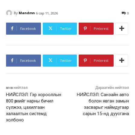
By
Mandmn
6 сар 11, 2026
0
Facebook
Twitter
Pinterest
Facebook
Twitter
Pinterest
өмнөх нийтлэл
Дараагийн нийтлэл
НИЙСЛЭЛ: Гэр хорооллын
НИЙСЛЭЛ: Санзайн авто
800 өрхийг нарны бичил
болон явган замын
сүлжээ, цахилгаан
засварыг наймдугаар
халаалтын системд
сарын 15-нд дуусгана
холбоно