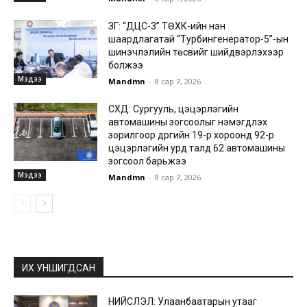
ЗГ: “ДЦС-3” ТӨХК-ийн нэн
шаардлагатай “Турбингенератор-5”-ын
шинэчлэлийн төсвийг шийдвэрлэхээр
болжээ
Мэдээ
Mandmn
-
8 сар 7, 2026
СХД: Сургууль, цэцэрлэгийн
автомашины зогсоолыг нэмэгдүүлэх
зорилгоор дүүргийн 19-р хороонд 92-р
цэцэрлэгийн урд талд 62 автомашины
зогсоол барьжээ
Мэдээ
Mandmn
-
8 сар 7, 2026
ИХ УНШИГДСАН
НИЙСЛЭЛ: Улаанбаатарын утааг