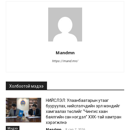
Mandmn
https://mand.mn/
Холбоотой мэдээ
НИЙСЛЭЛ: Улаанбаатарын утааг
бууруулах, нийслэлчүүдийн эрүүл мэндийг
хамгаалах төслийг “Чингис хаан
баялгийн сан нэгдэл” ХХК-тай хамтран
хэрэгжүүлнэ
Мэдээ
Mandmn
-
8 сар 7, 2026