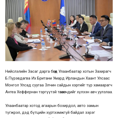
Нийслэлийн Засаг дарга бөгөөд Улаанбаатар хотын Захирагч
Б.Пүрэвдагва Их Британи Умард Ирландын Хаант Улсаас
Монгол Улсад суугаа Элчин сайдын хэргийг түр хамаарагч
Антеа Хеффернан тэргүүтэй төлөөлөгчдийг хүлээн авч уулзлаа.
Улаанбаатар хотод агаарын бохирдол, авто замын
түгжрэл, дэд бүтцийн хүртээмжгүй байдал зэрэг