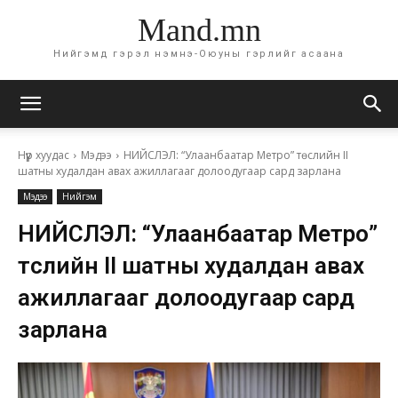
Mand.mn
Нийгэмд гэрэл нэмнэ-Оюуны гэрлийг асаана
Нүүр хуудас
Мэдээ
НИЙСЛЭЛ: “Улаанбаатар Метро” төслийн II
шатны худалдан авах ажиллагааг долоодугаар сард зарлана
Мэдээ
Нийгэм
НИЙСЛЭЛ: “Улаанбаатар Метро”
төслийн II шатны худалдан авах
ажиллагааг долоодугаар сард
зарлана