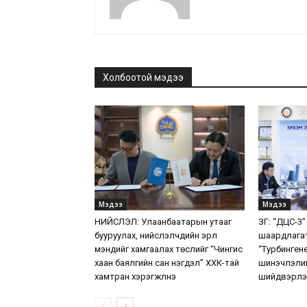
Холбоотой мэдээ
Мэдээ
Мэдээ
НИЙСЛЭЛ: Улаанбаатарын утааг
ЗГ: “ДЦС-3”
бууруулах, нийслэлчүүдийн эрүүл
шаардлага
мэндийг хамгаалах төслийг “Чингис
“Турбинген
хаан баялгийн сан нэгдэл” ХХК-тай
шинэчлэлий
хамтран хэрэгжүүлнэ
шийдвэрлэ