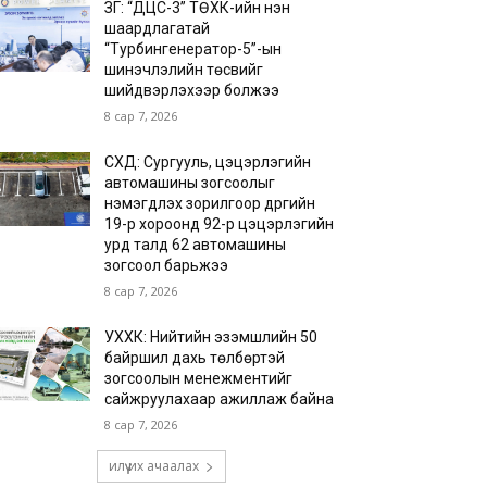
ЗГ: “ДЦС-3” ТӨХК-ийн нэн
шаардлагатай
“Турбингенератор-5”-ын
шинэчлэлийн төсвийг
шийдвэрлэхээр болжээ
8 сар 7, 2026
СХД: Сургууль, цэцэрлэгийн
автомашины зогсоолыг
нэмэгдүүлэх зорилгоор дүүргийн
19-р хороонд 92-р цэцэрлэгийн
урд талд 62 автомашины
зогсоол барьжээ
8 сар 7, 2026
УХХК: Нийтийн эзэмшлийн 50
байршил дахь төлбөртэй
зогсоолын менежментийг
сайжруулахаар ажиллаж байна
8 сар 7, 2026
илүү их ачаалах