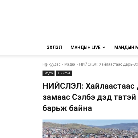
ЭХЛЭЛ
МАНДЫН LIVE
МАНДЫН 
Нүүр хуудас
Мэдээ
НИЙСЛЭЛ: Хайлаастаас Дарь-Эхи
Мэдээ
Нийгэм
НИЙСЛЭЛ: Хайлаастаас 
замаас Сэлбэ дэд төвтэй
барьж байна