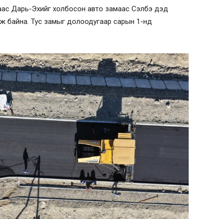
стаас Дарь-Эхийг холбосон авто замаас Сэлбэ дэд
ьж байна. Тус замыг долоодугаар сарын 1-нд