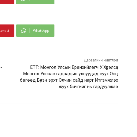
terest
WhatsApp
Дараагийн нийтлэл
-
ЕТГ: Монгол Улсын Ерөнхийлөгч У.Хүрэлсүх
Монгол Улсаас гадаадын улсуудад суух Онц
бөгөөд Бүрэн эрхт Элчин сайд нарт Итгэмжлэх
жуух бичгийг нь гардуулжээ