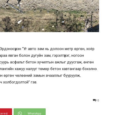
Эрдэнэсүрэн “Уг авто зам нь долоон метр өргөн, хоёр
раа явган болон дугуйн зам, гэрэлтүүлэг, ногоон
суурь асфальт бетон хучилтын ажлыг дуусгаж, өнгөн
лангийн хажуу налууг төмөр бетон хавтангаар бэхэлнэ.
йн өргөн чөлөөний замын ачааллыг бууруулж,
ч холбогдолтой” гэв.
0
terest
WhatsApp