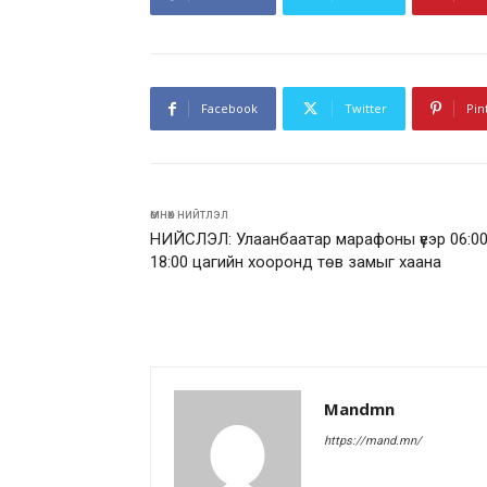
Facebook
Twitter
Pin
өмнөх нийтлэл
НИЙСЛЭЛ: Улаанбаатар марафоны үеэр 06:00
18:00 цагийн хооронд төв замыг хаана
Mandmn
https://mand.mn/