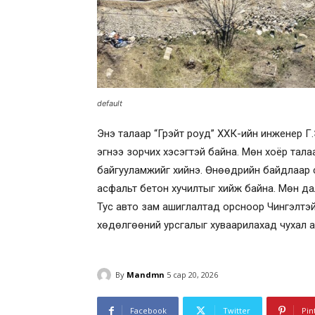
default
Энэ талаар “Грэйт роуд” ХХК-ийн инженер Г.
эгнээ зорчих хэсэгтэй байна. Мөн хоёр талаа
байгууламжийг хийнэ. Өнөөдрийн байдлаар 
асфальт бетон хучилтыг хийж байна. Мөн да
Тус авто зам ашиглалтад орсноор Чингэлтэ
хөдөлгөөний урсгалыг хуваарилахад чухал а
By
Mandmn
5 сар 20, 2026
Facebook
Twitter
Pin