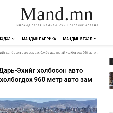
Mand.mn
Нийгэмд гэрэл нэмнэ-Оюуны гэрлийг асаана
МЭДЭЭ
МАНДЫН ПАПРИКА
МАНДЫН БҮТЭЭЛ
йг холбосон авто замаас Сэлбэ дэд төвтэй холбогдох 960 метр...
Дарь-Эхийг холбосон авто
 холбогдох 960 метр авто зам