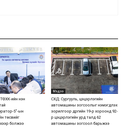
Мэдээ
 ТӨХК-ийн нэн
СХД: Сургууль, цэцэрлэгийн
тай
автомашины зогсоолыг нэмэгдүүлэх
ератор-5”-ын
зорилгоор дүүргийн 19-р хороонд 92-
н төсвийг
р цэцэрлэгийн урд талд 62
хээр болжээ
автомашины зогсоол барьжээ