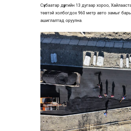
Сүхбаатар дүүргийн 13 дугаар хороо, Хайлаа
төвтэй холбогдох 960 метр авто замыг бар
ашиглалтад оруулна.