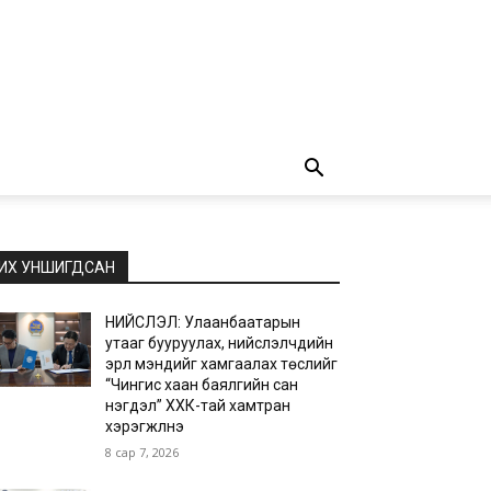
ИХ УНШИГДСАН
НИЙСЛЭЛ: Улаанбаатарын
утааг бууруулах, нийслэлчүүдийн
эрүүл мэндийг хамгаалах төслийг
“Чингис хаан баялгийн сан
нэгдэл” ХХК-тай хамтран
хэрэгжүүлнэ
8 сар 7, 2026