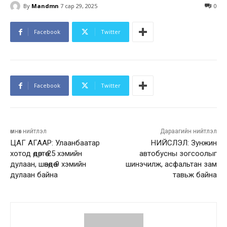
By
Mandmn
7 сар 29, 2025
0
Facebook
Twitter
Facebook
Twitter
өмнөх нийтлэл
Дараагийн нийтлэл
ЦАГ АГААР: Улаанбаатар
НИЙСЛЭЛ: Зунжин
хотод өдөртөө 25 хэмийн
автобусны зогсоолыг
дулаан, шөнөдөө 9 хэмийн
шинэчилж, асфальтан зам
дулаан байна
тавьж байна