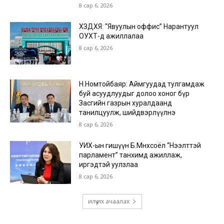
8 сар 6, 2026
ХЗДХЯ: “Явуулын оффис” Нарантуул
ОУХТ-д ажиллалаа
8 сар 6, 2026
Н.Номтойбаяр: Аймгуудад тулгамдаж
буй асуудлуудыг долоо хоног бүр
Засгийн газрын хуралдаанд
танилцуулж, шийдвэрлүүлнэ
8 сар 6, 2026
УИХ-ын гишүүн Б.Мөнхсоёл “Нээлттэй
парламент” танхимд ажиллаж,
иргэдтэй уулзлаа
8 сар 6, 2026
илүү их ачаалах