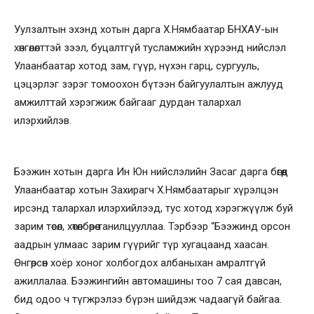
Уулзалтын эхэнд хотын дарга Х.Нямбаатар БНХАУ-ын
хөнгөлөлттэй зээл, буцалтгүй тусламжийн хүрээнд нийслэл
Улаанбаатар хотод зам, гүүр, нүхэн гарц, сургууль,
цэцэрлэг зэрэг томоохон бүтээн байгуулалтын ажлууд
амжилттай хэрэгжиж байгааг дурдан талархал
илэрхийлэв.
Бээжин хотын дарга Ин Юн нийслэлийн Засаг дарга бөгөөд
Улаанбаатар хотын Захирагч Х.Нямбаатарыг хүрэлцэн
ирсэнд талархал илэрхийлээд, тус хотод хэрэгжүүлж буй
зарим төсөл, хөтөлбөрөө танилцууллаа. Тэрбээр “Бээжинд орсон
аадрын улмаас зарим гүүрийг түр хугацаанд хаасан.
Өнгөрсөн хоёр хоног холбогдох албаныхан амралтгүй
ажиллалаа. Бээжингийн автомашины тоо 7 сая давсан,
бид одоо ч түгжрэлээ бүрэн шийдэж чадаагүй байгаа.