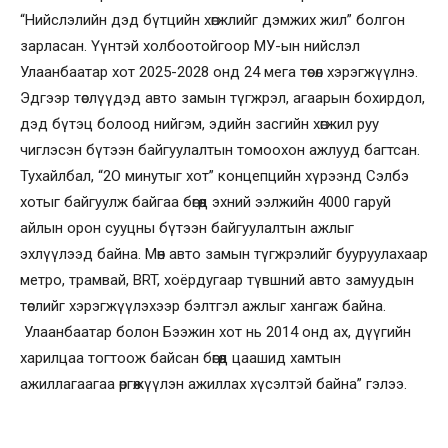
“Нийслэлийн дэд бүтцийн хөгжлийг дэмжих жил᠌” болгон
зарласан. Үүнтэй холбоотойгоор МУ-ын нийслэл
Улаанбаатар хот 2025-2028 онд 24 мега төсөл хэрэгжүүлнэ.
Эдгээр төслүүдэд авто замын түгжрэл, агаарын бохирдол,
дэд бүтэц болоод нийгэм, эдийн засгийн хөгжил руу
чиглэсэн бүтээн байгуулалтын томоохон ажлууд багтсан.
Тухайлбал, “2О минутыг хот” концепцийн хүрээнд Сэлбэ
хотыг байгуулж байгаа бөгөөд эхний ээлжийн 4000 гаруй
айлын орон сууцны бүтээн байгуулалтын ажлыг
эхлүүлээд байна. Мөн авто замын түгжрэлийг бууруулахаар
метро, трамвай, BRT, хоёрдугаар түвшний авто замуудын
төслийг хэрэгжүүлэхээр бэлтгэл ажлыг хангаж байна.
Улаанбаатар болон Бээжин хот нь 2014 онд ах, дүүгийн
харилцаа тогтоож байсан бөгөөд цаашид хамтын
ажиллагаагаа өргөжүүлэн ажиллах хүсэлтэй байна” гэлээ.