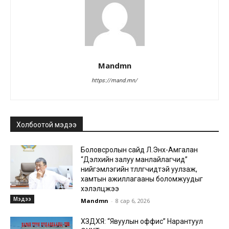
Mandmn
https://mand.mn/
Холбоотой мэдээ
Боловсролын сайд Л.Энх-Амгалан
“Дэлхийн залуу манлайлагчид”
нийгэмлэгийн төлөөлөгчидтэй уулзаж,
хамтын ажиллагааны боломжуудыг
хэлэлцжээ
Мэдээ
Mandmn
-
8 сар 6, 2026
ХЗДХЯ: “Явуулын оффис” Нарантуул