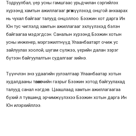
Тодруулбал, үер усны гамшгаас урьдчилан сэргийлэх
хүрээнд хамтын ажиллагааг өргөжүүлэхэд онцгой анхаарах
нь чухал байгааг талууд онцоллоо. Бээжин хот дарга Ин
Юн тус чиглэлд хамтын ажиллагааг эхлүүлэхэд бэлэн
байгаагаа мэдэгдсэн. Саналын хүрээнд Бээжин хотын
усны инженер, мэргэжилтнүүд Улаанбаатарт очиж ус
зайлуулах хоолой, шугам сүлжээ, үерийн далан зэрэг
бүтээн байгуулалтын судалгааг хийнэ.
Түүнчлэн энэ удаагийн уулзалтаар Улаанбаатар хотын
худалдааны төлөөлөгчийн газрыг Бээжин хотод байгуулахад
талууд санал нэгдэв. Цаашлаад хамтын ажиллагаагаа
бүхий л түвшинд эрчимжүүлэхээ Бээжин хотын дарга Ин
Юн илэрхийллээ.