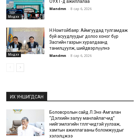
ОУХТ-д ажиллалаа
Mandmn
-
8 сар 6, 2026
Мэдээ
Н.Номтойбаяр: Аймгуудад тулгамдаж
буй асуудлуудыг долоо хоног бүр
Засгийн газрын хуралдаанд
танилцуулж, шийдвэрлүүлнэ
Мэдээ
Mandmn
-
8 сар 6, 2026
ИХ УНШИГДСАН
Боловсролын сайд Л.Энх-Амгалан
“Дэлхийн залуу манлайлагчид”
нийгэмлэгийн төлөөлөгчидтэй уулзаж,
хамтын ажиллагааны боломжуудыг
хэлэлцжээ