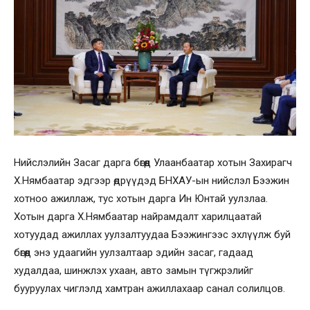
Нийслэлийн Засаг дарга бөгөөд Улаанбаатар хотын Захирагч
Х.Нямбаатар эдгээр өдрүүдэд БНХАУ-ын нийслэл Бээжин
хотноо ажиллаж, тус хотын дарга Ин Юнтай уулзлаа.
Хотын дарга Х.Нямбаатар найрамдалт харилцаатай
хотуудад ажиллах уулзалтуудаа Бээжингээс эхлүүлж буй
бөгөөд энэ удаагийн уулзалтаар эдийн засаг, гадаад
худалдаа, шинжлэх ухаан, авто замын түгжрэлийг
бууруулах чиглэлд хамтран ажиллахаар санал солилцов.