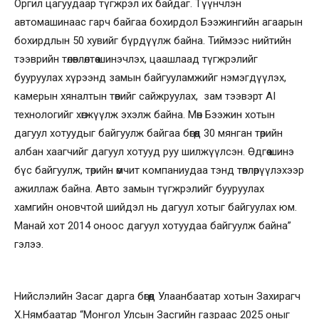
Оргил цагуудаар түгжрэл их байдаг. Түүнчлэн
автомашинаас гарч байгаа бохирдол Бээжингийн агаарын
бохирдлын 50 хувийг бүрдүүлж байна. Тиймээс нийтийн
тээврийн төлөвлөлтөө шинэчлэх, цаашлаад түгжрэлийг
бууруулах хүрээнд замын байгууламжийг нэмэгдүүлэх,
камерын хяналтын төвийг сайжруулах, зам тээвэрт АI
технологийг хөгжүүлж эхэлж байна. Мөн Бээжин хотын
дагуул хотуудыг байгуулж байгаа бөгөөд 30 мянган төрийн
албан хаагчийг дагуул хотууд руу шилжүүлсэн. Өдгөө шинэ
бүс байгуулж, төрийн өмчит компаниудаа тэнд төвлөрүүлэхээр
ажиллаж байна. Авто замын түгжрэлийг бууруулах
хамгийн оновчтой шийдэл нь дагуул хотыг байгуулах юм.
Манай хот 2014 оноос дагуул хотуудаа байгуулж байна”
гэлээ.
Нийслэлийн Засаг дарга бөгөөд Улаанбаатар хотын Захирагч
Х.Нямбаатар “Монгол Улсын Засгийн газраас 2025 оныг