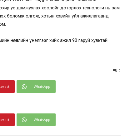
охир ус дамжуулах хоолойг доторлох технологи нь зам
лэх боломж олгож, хотын хэвийн үйл ажиллагаанд
юм.
йн нөлөөллийн үнэлгээг хийх ажил 90 гаруй хувьтай
0
terest
WhatsApp
terest
WhatsApp