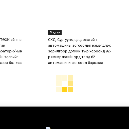
Мэдээ
 ТӨХК-ийн нэн
СХД: Сургууль, цэцэрлэгийн
тай
автомашины зогсоолыг нэмэгдүүлэх
ератор-5”-ын
зорилгоор дүүргийн 19-р хороонд 92-
н төсвийг
р цэцэрлэгийн урд талд 62
хээр болжээ
автомашины зогсоол барьжээ