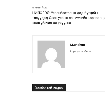
өмнөх нийтлэл
НИЙСЛЭЛ: Улаанбаатарын дэд бүтцийн
төслүүдэд Олон улсын санхүүгийн корпорац
зөвлөх үйлчилгээ үзүүлнэ
Mandmn
https://mand.mn/
Холбоотой мэдээ