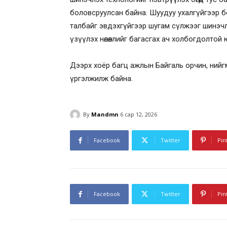
боловсруулсан байна. Шуудуу ухалгүйгээр б
талбайг эвдэхгүйгээр шугам сүлжээг шинэч
үзүүлэх нөлөөллийг багасгах ач холбогдолтой 
Дээрх хоёр багц ажлын Байгаль орчин, нийгми
үргэлжилж байна.
By
Mandmn
6 сар 12, 2026
Facebook
Twitter
Pin
Facebook
Twitter
Pin