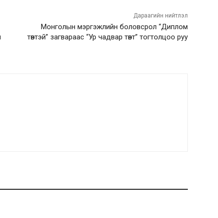
Дараагийн нийтлэл
Монголын мэргэжлийн боловсрол “Диплом
и
төвтэй” загвараас “Ур чадвар төвт” тогтолцоо руу