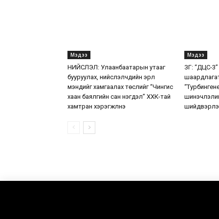
Мэдээ
Мэдээ
НИЙСЛЭЛ: Улаанбаатарын утааг
ЗГ: “ДЦС-3”
бууруулах, нийслэлчүүдийн эрүүл
шаардлага
мэндийг хамгаалах төслийг “Чингис
“Турбинген
хаан баялгийн сан нэгдэл” ХХК-тай
шинэчлэлий
хамтран хэрэгжүүлнэ
шийдвэрлэ