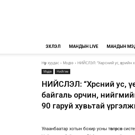
ЭХЛЭЛ
МАНДЫН LIVE
МАНДЫН МЭ
Нүүр хуудас
Мэдээ
НИЙСЛЭЛ: “Хөрсний ус, үерийн 
Мэдээ
Нийгэм
НИЙСЛЭЛ: “Хөрсний ус, үе
байгаль орчин, нийгмийн
90 гаруй хувьтай үргэл
Улаанбаатар хотын бохир усны төвлөрсөн сис