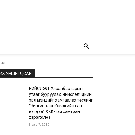
ил...
ИХ УНШИГДСАН
НИЙСЛЭЛ: Улаанбаатарын
утааг бууруулах, нийслэлчүүдийн
эрүүл мэндийг хамгаалах төслийг
“Чингис хаан баялгийн сан
нэгдэл” ХХК-тай хамтран
хэрэгжүүлнэ
8 сар 7, 2026