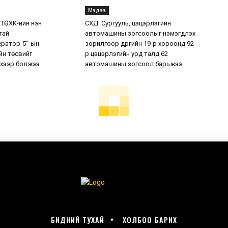
Мэдээ
 ТӨХК-ийн нэн
СХД: Сургууль, цэцэрлэгийн
тай
автомашины зогсоолыг нэмэгдүүлэх
ератор-5”-ын
зорилгоор дүүргийн 19-р хороонд 92-
н төсвийг
р цэцэрлэгийн урд талд 62
хээр болжээ
автомашины зогсоол барьжээ
БИДНИЙ ТУХАЙ
ХОЛБОО БАРИХ