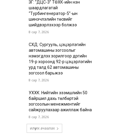
ЗГ: “ДЦС-3” ТӨХК-ийн нэн
шаардлагатай
“Турбингенератор-5”-ын
шинэчлэлийн төсвийг
шийдвэрлэхээр болжээ
8 сар 7, 2026
СХД: Сургууль, цэцэрлэгийн
автомашины зогсоолыг
нэмэгдүүлэх зорилгоор дүүргийн
19-р хороонд 92-р цэцэрлэгийн
урд талд 62 автомашины
зогсоол барьжээ
8 сар 7, 2026
УХХК: Нийтийн эзэмшлийн 50
байршил дахь төлбөртэй
зогсоолын менежментийг
сайжруулахаар ажиллаж байна
8 сар 7, 2026
илүү их ачаалах