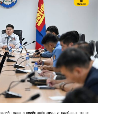
элийн хүрээнд сүүлийн хоёр жилд уг салбарын тоног