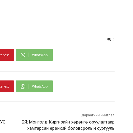
0
terest
WhatsApp
terest
WhatsApp
Дараагийн нийтлэл
БУС
БЯ: Монголд Киргизийн хөрөнгө оруулалтаар
хамтарсан ерөнхий боловсролын сургууль