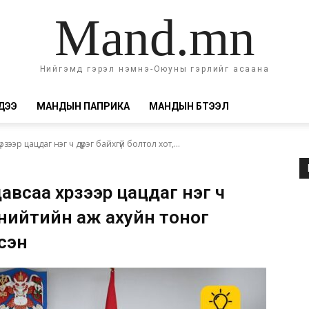
Mand.mn
Нийгэмд гэрэл нэмнэ-Оюуны гэрлийг асаана
ДЭЭ
МАНДЫН ПАПРИКА
МАНДЫН БҮТЭЭЛ
ээр цацдаг нэг ч дүүрэг байхгүй болтол хот,...
авсаа хүрзээр цацдаг нэг ч
т, нийтийн аж ахуйн тоног
сэн