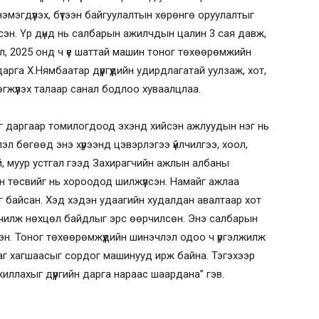
мэгдүүлэх, бүтээн байгуулалтын хөрөнгө оруулалтыг
сэн. Үр дүнд нь салбарын ажилчдын цалин 3 сая давж,
л, 2025 онд ч үе шаттай машин тоног төхөөрөмжийн
га Х.Нямбаатар дүүргүүдийн удирдлагатай уулзаж, хот,
өгжүүлэх талаар санал бодлоо хуваалцлаа.
г даргаар томилогдоод эхэнд хийсэн ажлуудын нэг нь
эл бөгөөд энэ хүрээнд цэвэрлэгээ үйлчилгээ, хоол,
й, муур устгал гээд Захирагчийн ажлын албаны
 Мөн төсвийг нь хороодод шилжүүлсэн. Намайг ажлаа
г байсан. Хэд хэдэн удаагийн худалдан авалтаар хот
чилж нөхцөл байдлыг эрс өөрчилсөн. Энэ салбарын
эн. Тоног төхөөрөмжүүдийн шинэчлэл одоо ч үргэлжилж
лаг хагшаасыг сордог машинууд ирж байна. Тэгэхээр
жиллахыг дүүргийн дарга нараас шаардана” гэв.