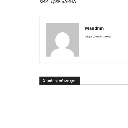
ХИЙГДЭЖ БАЙНА
Mandmn
https://mand.mn/
Холбоотой мэдээ