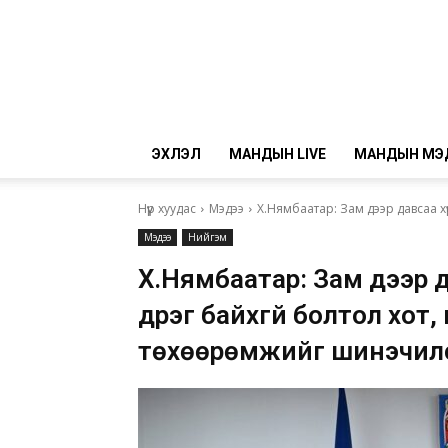
ЭХЛЭЛ
МАНДЫН LIVE
МАНДЫН МЭ
Нүүр хуудас
Мэдээ
Х.Нямбаатар: Зам дээр давсаа хүрз
Мэдээ
Нийгэм
Х.Нямбаатар: Зам дээр д
дүүрэг байхгүй болтол хо
төхөөрөмжийг шинэчил