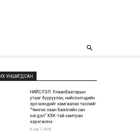
ИХ УНШИГДСАН
НИЙСЛЭЛ: Улаанбаатарын
утааг бууруулах, нийслэлчүүдийн
эрүүл мэндийг хамгаалах төслийг
“Чингис хаан баялгийн сан
нэгдэл” ХХК-тай хамтран
хэрэгжүүлнэ
8 сар 7, 2026