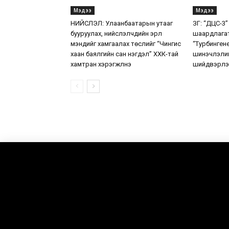
Мэдээ
Мэдээ
НИЙСЛЭЛ: Улаанбаатарын утааг
ЗГ: “ДЦС-3”
бууруулах, нийслэлчүүдийн эрүүл
шаардлага
мэндийг хамгаалах төслийг “Чингис
“Турбинген
хаан баялгийн сан нэгдэл” ХХК-тай
шинэчлэлий
хамтран хэрэгжүүлнэ
шийдвэрлэ