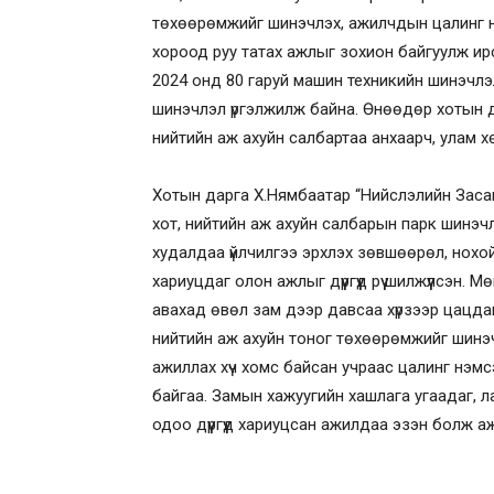
төхөөрөмжийг шинэчлэх, ажилчдын цалинг нэ
хороод руу татах ажлыг зохион байгуулж ир
2024 онд 80 гаруй машин техникийн шинэчлэ
шинэчлэл үргэлжилж байна. Өнөөдөр хотын дар
нийтийн аж ахуйн салбартаа анхаарч, улам х
Хотын дарга Х.Нямбаатар “Нийслэлийн Заса
хот, нийтийн аж ахуйн салбарын парк шинэчл
худалдаа үйлчилгээ эрхлэх зөвшөөрөл, нохо
хариуцдаг олон ажлыг дүүргүүд рүү шилжүүлсэн.
авахад өвөл зам дээр давсаа хүрзээр цацда
нийтийн аж ахуйн тоног төхөөрөмжийг шинэ
ажиллах хүч хомс байсан учраас цалинг нэмс
байгаа. Замын хажуугийн хашлага угаадаг, 
одоо дүүргүүд хариуцсан ажилдаа эзэн болж а