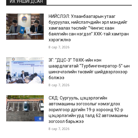
ИХ УНШИГДСАН
НИЙСЛЭЛ: Улаанбаатарын утааг
бууруулах, нийслэлчүүдийн эрүүл мэндийг
хамгаалах төслийг “Чингис хаан
баялгийн сан нэгдэл” ХХК-тай хамтран
хэрэгжүүлнэ
8 сар 7, 2026
ЗГ: “ДЦС-3” ТӨХК-ийн нэн
шаардлагатай “Турбингенератор-5”-ын
шинэчлэлийн төсвийг шийдвэрлэхээр
болжээ
8 сар 7, 2026
СХД: Сургууль, цэцэрлэгийн
автомашины зогсоолыг нэмэгдүүлэх
зорилгоор дүүргийн 19-р хороонд 92-р
цэцэрлэгийн урд талд 62 автомашины
зогсоол барьжээ
8 сар 7, 2026