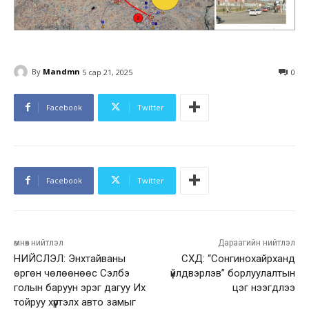
By
Mandmn
5 сар 21, 2025
0
Facebook
Twitter
Facebook
Twitter
өмнөх нийтлэл
Дараагийн нийтлэл
НИЙСЛЭЛ: Энхтайваны
СХД: “Сонгинохайрханд
өргөн чөлөөнөөс Сэлбэ
үйлдвэрлэв” борлуулалтын
голын баруун эрэг дагуу Их
цэг нээгдлээ
тойруу хүртэлх авто замыг