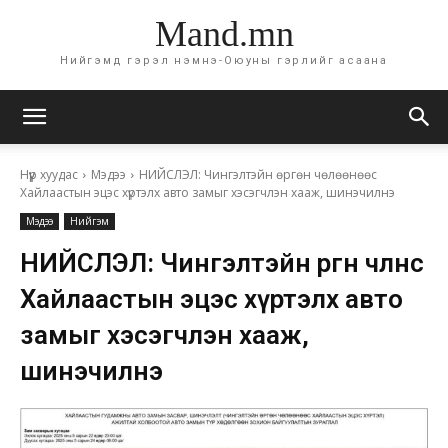
Mand.mn
Нийгэмд гэрэл нэмнэ-Оюуны гэрлийг асаана
Нүүр хуудас
Мэдээ
НИЙСЛЭЛ: Чингэлтэйн өргөн чөлөөнөөс
Хайлаастын эцэс хүртэлх авто замыг хэсэгчлэн хааж, шинэчилнэ
Мэдээ
Нийгэм
НИЙСЛЭЛ: Чингэлтэйн өргөн чөлөөнөөс
Хайлаастын эцэс хүртэлх авто
замыг хэсэгчлэн хааж,
шинэчилнэ