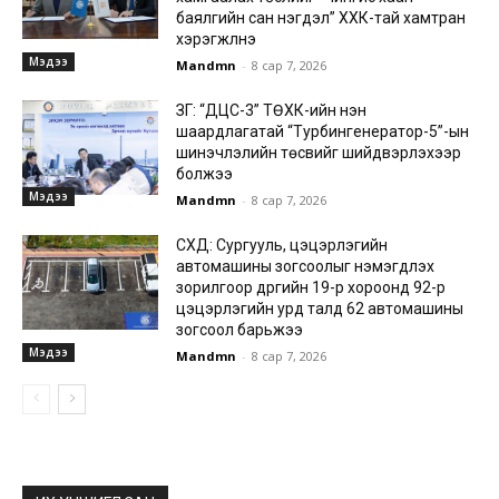
баялгийн сан нэгдэл” ХХК-тай хамтран
хэрэгжүүлнэ
Мэдээ
Mandmn
-
8 сар 7, 2026
ЗГ: “ДЦС-3” ТӨХК-ийн нэн
шаардлагатай “Турбингенератор-5”-ын
шинэчлэлийн төсвийг шийдвэрлэхээр
болжээ
Мэдээ
Mandmn
-
8 сар 7, 2026
СХД: Сургууль, цэцэрлэгийн
автомашины зогсоолыг нэмэгдүүлэх
зорилгоор дүүргийн 19-р хороонд 92-р
цэцэрлэгийн урд талд 62 автомашины
зогсоол барьжээ
Мэдээ
Mandmn
-
8 сар 7, 2026