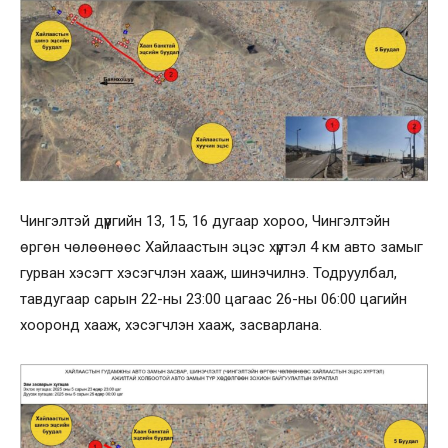
Чингэлтэй дүүргийн 13, 15, 16 дугаар хороо, Чингэлтэйн
өргөн чөлөөнөөс Хайлаастын эцэс хүртэл 4 км авто замыг
гурван хэсэгт хэсэгчлэн хааж, шинэчилнэ. Тодруулбал,
тавдугаар сарын 22-ны 23:00 цагаас 26-ны 06:00 цагийн
хооронд хааж, хэсэгчлэн хааж, засварлана.