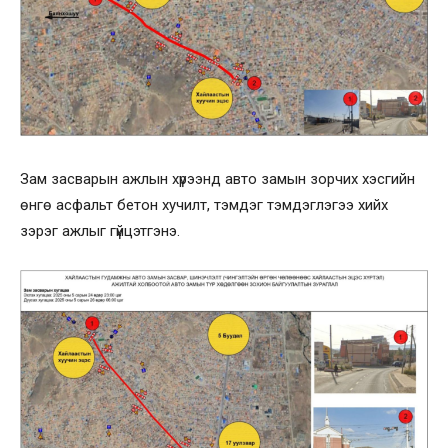
Зам засварын ажлын хүрээнд авто замын зорчих хэсгийн
өнгө асфальт бетон хучилт, тэмдэг тэмдэглэгээ хийх
зэрэг ажлыг гүйцэтгэнэ.