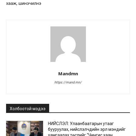
хааж, шинэчилнэ
Mandmn
https://mand.mn/
Холбоотой мэдээ
НИЙСЛЭЛ: Улаанбаатарын утааг
бууруулах, нийслэлчүүдийн эрүүл мэндийг
хамгаалах төслийг “Чингис хаан