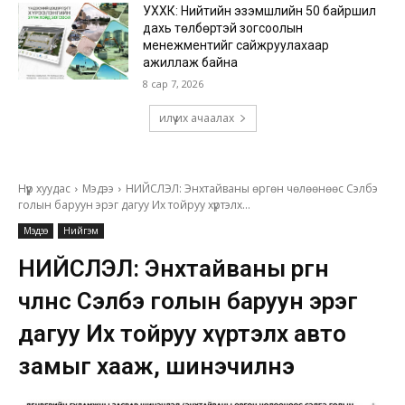
УХХК: Нийтийн эзэмшлийн 50 байршил
дахь төлбөртэй зогсоолын
менежментийг сайжруулахаар
ажиллаж байна
8 сар 7, 2026
илүү их ачаалах