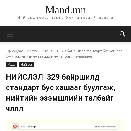
Mand.mn
Нийгэмд гэрэл нэмнэ-Оюуны гэрлийг асаана
Нүүр хуудас
Мэдээ
НИЙСЛЭЛ: 329 байршилд стандарт бус хашааг
буулгаж, нийтийн эзэмшлийн талбайг чөлөөллөө
Мэдээ
Нийгэм
НИЙСЛЭЛ: 329 байршилд
стандарт бус хашааг буулгаж,
нийтийн эзэмшлийн талбайг
чөлөөллөө