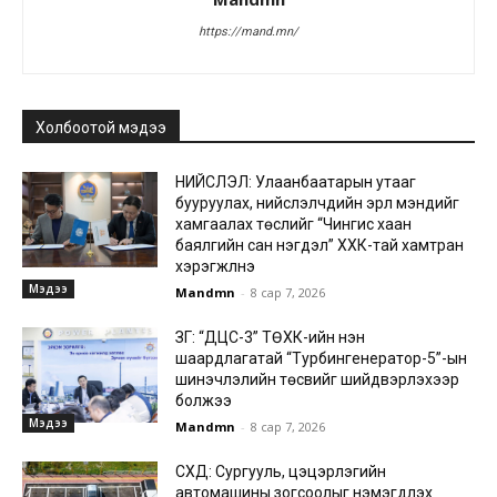
https://mand.mn/
Холбоотой мэдээ
НИЙСЛЭЛ: Улаанбаатарын утааг
бууруулах, нийслэлчүүдийн эрүүл мэндийг
хамгаалах төслийг “Чингис хаан
баялгийн сан нэгдэл” ХХК-тай хамтран
хэрэгжүүлнэ
Мэдээ
Mandmn
-
8 сар 7, 2026
ЗГ: “ДЦС-3” ТӨХК-ийн нэн
шаардлагатай “Турбингенератор-5”-ын
шинэчлэлийн төсвийг шийдвэрлэхээр
болжээ
Мэдээ
Mandmn
-
8 сар 7, 2026
СХД: Сургууль, цэцэрлэгийн
автомашины зогсоолыг нэмэгдүүлэх