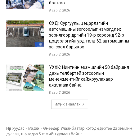
болжээ
8 сар 7, 2026
СХД: Сургууль, цэцэрлэгийн
автомашины зогсоолыг нэмэгдүүлэх
зорилгоор дүүргийн 19-р хороонд 92-р
цэцэрлэгийн урд талд 62 автомашины
зогсоол барьжээ
8 сар 7, 2026
УХХК: Нийтийн эзэмшлийн 50 байршил
дахь төлбөртэй зогсоолын
менежментийг сайжруулахаар
ажиллаж байна
8 сар 7, 2026
илүү их ачаалах