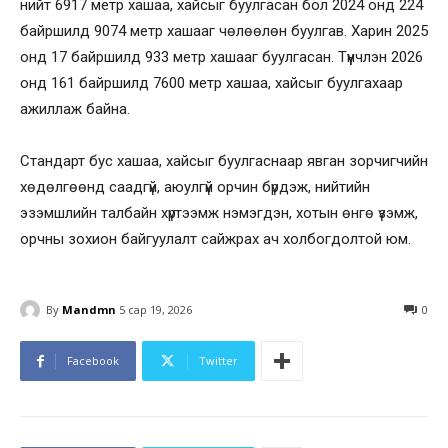
нийт 6917 метр хашаа, хайсыг буулгасан бол 2024 онд 224
байршилд 9074 метр хашааг чөлөөлөн буулгав. Харин 2025
онд 17 байршилд 933 метр хашааг буулгасан. Түүнчлэн 2026
онд 161 байршилд 7600 метр хашаа, хайсыг буулгахаар
ажиллаж байна.
Стандарт бус хашаа, хайсыг буулгаснаар явган зорчигчийн
хөдөлгөөнд саадгүй, аюулгүй орчин бүрдэж, нийтийн
эзэмшлийн талбайн хүртээмж нэмэгдэн, хотын өнгө үзэмж,
орчны зохион байгуулалт сайжрах ач холбогдолтой юм.
By
Mandmn
5 сар 19, 2026
0
Facebook
Twitter