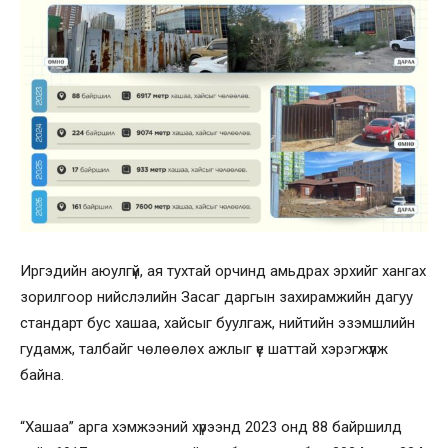
Иргэдийн аюулгүй, ая тухтай орчинд амьдрах эрхийг хангах
зорилгоор нийслэлийн Засаг даргын захирамжийн дагуу
стандарт бус хашаа, хайсыг буулгаж, нийтийн эзэмшлийн
гудамж, талбайг чөлөөлөх ажлыг үе шаттай хэрэгжүүлж
байна.
“Хашаа” арга хэмжээний хүрээнд 2023 онд 88 байршилд