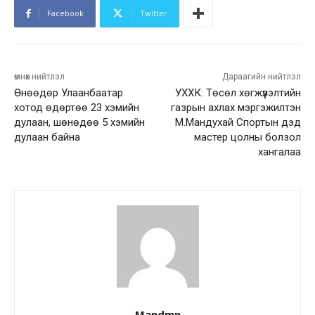
Facebook
Twitter
өмнөх нийтлэл
Дараагийн нийтлэл
Өнөөдөр Улаанбаатар
УХХК: Төсөл хөгжүүлэлтийн
хотод өдөртөө 23 хэмийн
газрын ахлах мэргэжилтэн
дулаан, шөнөдөө 5 хэмийн
М.Мандухай Спортын дэд
дулаан байна
мастер цолны болзол
хангалаа
Mandmn