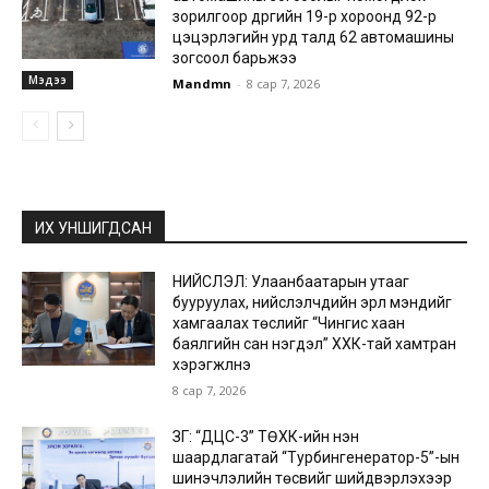
зорилгоор дүүргийн 19-р хороонд 92-р
цэцэрлэгийн урд талд 62 автомашины
зогсоол барьжээ
Мэдээ
Mandmn
-
8 сар 7, 2026
ИХ УНШИГДСАН
НИЙСЛЭЛ: Улаанбаатарын утааг
бууруулах, нийслэлчүүдийн эрүүл мэндийг
хамгаалах төслийг “Чингис хаан
баялгийн сан нэгдэл” ХХК-тай хамтран
хэрэгжүүлнэ
8 сар 7, 2026
ЗГ: “ДЦС-3” ТӨХК-ийн нэн
шаардлагатай “Турбингенератор-5”-ын
шинэчлэлийн төсвийг шийдвэрлэхээр