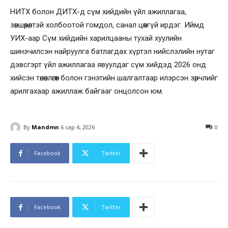
НИТХ болон ДИТХ-д сүм хийдийн үйл ажиллагаа,
зөвшөөрөлтэй холбоотой гомдол, санал цөөнгүй ирдэг. Иймд
УИХ-аар Сүм хийдийн харилцааны тухай хуулийн
шинэчилсэн найруулга батлагдах хүртэл нийслэлийн нутаг
дэвсгэрт үйл ажиллагаа явуулдаг сүм хийдэд 2026 онд
хийсэн төлөвлөгөөт болон гэнэтийн шалгалтаар илэрсэн зөрчлийг
арилгахаар ажиллаж байгааг онцолсон юм.
By
Mandmn
6 сар 4, 2026
0
Facebook
Twitter
Facebook
Twitter