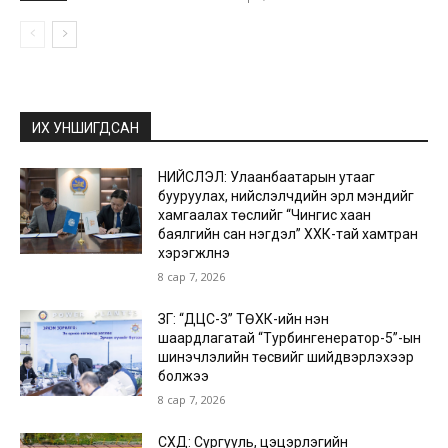
ИХ УНШИГДСАН
НИЙСЛЭЛ: Улаанбаатарын утааг
бууруулах, нийслэлчүүдийн эрүүл мэндийг
хамгаалах төслийг “Чингис хаан
баялгийн сан нэгдэл” ХХК-тай хамтран
хэрэгжүүлнэ
8 сар 7, 2026
ЗГ: “ДЦС-3” ТӨХК-ийн нэн
шаардлагатай “Турбингенератор-5”-ын
шинэчлэлийн төсвийг шийдвэрлэхээр
болжээ
8 сар 7, 2026
СХД: Сургууль, цэцэрлэгийн