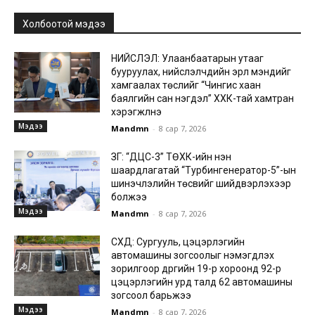
Холбоотой мэдээ
НИЙСЛЭЛ: Улаанбаатарын утааг
бууруулах, нийслэлчүүдийн эрүүл мэндийг
хамгаалах төслийг “Чингис хаан
баялгийн сан нэгдэл” ХХК-тай хамтран
хэрэгжүүлнэ
Мэдээ
Mandmn
-
8 сар 7, 2026
ЗГ: “ДЦС-3” ТӨХК-ийн нэн
шаардлагатай “Турбингенератор-5”-ын
шинэчлэлийн төсвийг шийдвэрлэхээр
болжээ
Мэдээ
Mandmn
-
8 сар 7, 2026
СХД: Сургууль, цэцэрлэгийн
автомашины зогсоолыг нэмэгдүүлэх
зорилгоор дүүргийн 19-р хороонд 92-р
цэцэрлэгийн урд талд 62 автомашины
зогсоол барьжээ
Мэдээ
Mandmn
-
8 сар 7, 2026