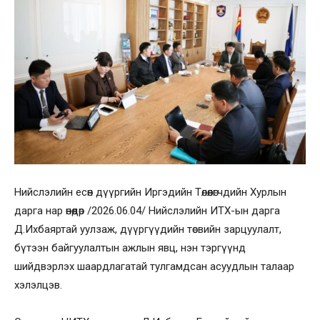
Нийслэлийн есөн дүүргийн Иргэдийн Төлөөлөгчдийн Хурлын
дарга нар өнөөдөр /2026.06.04/ Нийслэлийн ИТХ-ын дарга
Д.Ихбаяртай уулзаж, дүүргүүдийн төсвийн зарцуулалт,
бүтээн байгуулалтын ажлын явц, нэн тэргүүнд
шийдвэрлэх шаардлагатай тулгамдсан асуудлын талаар
хэлэлцэв.