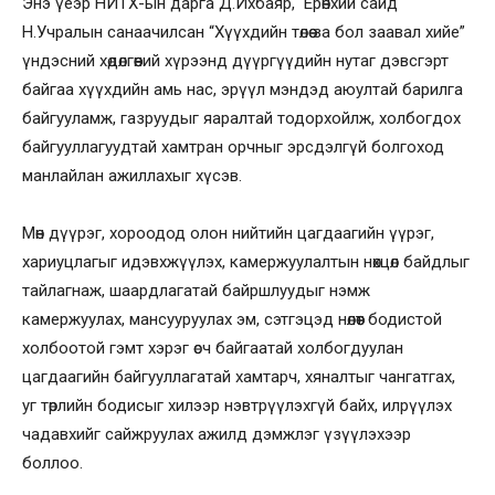
Энэ үеэр НИТХ-ын дарга Д.Ихбаяр, Ерөнхий сайд
Н.Учралын санаачилсан “Хүүхдийн төлөө за бол заавал хийе”
үндэсний хөдөлгөөний хүрээнд дүүргүүдийн нутаг дэвсгэрт
байгаа хүүхдийн амь нас, эрүүл мэндэд аюултай барилга
байгууламж, газруудыг яаралтай тодорхойлж, холбогдох
байгууллагуудтай хамтран орчныг эрсдэлгүй болгоход
манлайлан ажиллахыг хүсэв.
Мөн дүүрэг, хороодод олон нийтийн цагдаагийн үүрэг,
хариуцлагыг идэвхжүүлэх, камержуулалтын нөхцөл байдлыг
тайлагнаж, шаардлагатай байршлуудыг нэмж
камержуулах, мансууруулах эм, сэтгэцэд нөлөөт бодистой
холбоотой гэмт хэрэг өсч байгаатай холбогдуулан
цагдаагийн байгууллагатай хамтарч, хяналтыг чангатгах,
уг төрлийн бодисыг хилээр нэвтрүүлэхгүй байх, илрүүлэх
чадавхийг сайжруулах ажилд дэмжлэг үзүүлэхээр
боллоо.