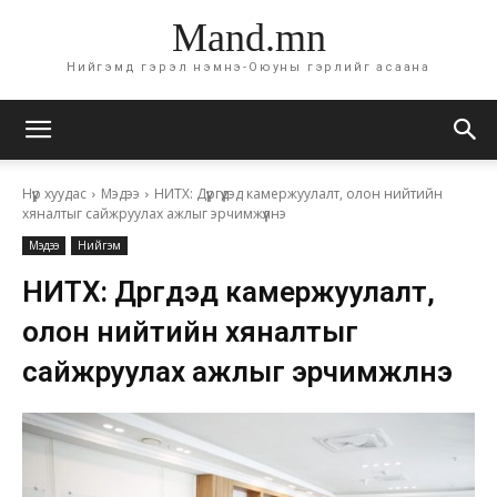
Mand.mn
Нийгэмд гэрэл нэмнэ-Оюуны гэрлийг асаана
Нүүр хуудас
Мэдээ
НИТХ: Дүүргүүдэд камержуулалт, олон нийтийн
хяналтыг сайжруулах ажлыг эрчимжүүлнэ
Мэдээ
Нийгэм
НИТХ: Дүүргүүдэд камержуулалт,
олон нийтийн хяналтыг
сайжруулах ажлыг эрчимжүүлнэ