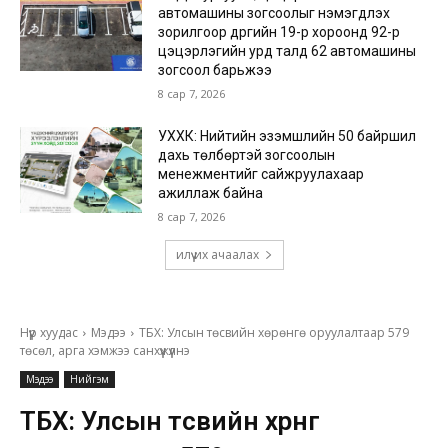
автомашины зогсоолыг нэмэгдүүлэх
зорилгоор дүүргийн 19-р хороонд 92-р
цэцэрлэгийн урд талд 62 автомашины
зогсоол барьжээ
8 сар 7, 2026
УХХК: Нийтийн эзэмшлийн 50 байршил
дахь төлбөртэй зогсоолын
менежментийг сайжруулахаар
ажиллаж байна
8 сар 7, 2026
илүү их ачаалах