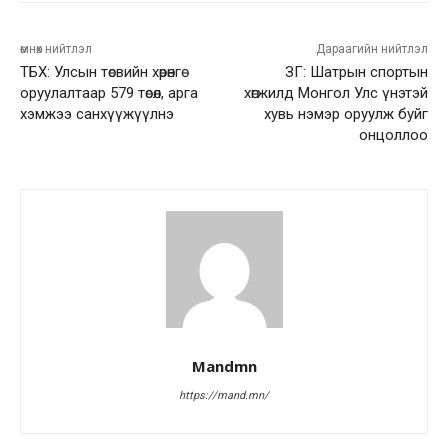
өмнөх нийтлэл
Дараагийн нийтлэл
ТБХ: Улсын төсвийн хөрөнгө
ЗГ: Шатрын спортын
оруулалтаар 579 төсөл, арга
хөгжилд Монгол Улс үнэтэй
хэмжээ санхүүжүүлнэ
хувь нэмэр оруулж буйг
онцоллоо
Mandmn
https://mand.mn/