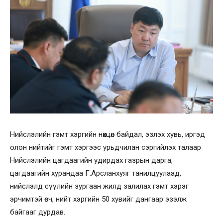
Нийслэлийн гэмт хэргийн нөхцөл байдал, эзлэх хувь, иргэд
олон нийтийг гэмт хэргээс урьдчилан сэргийлэх талаар
Нийслэлийн цагдаагийн удирдах газрын дарга,
цагдаагийн хурандаа Г.Арсланхуяг танилцуулаад,
нийслэлд сүүлийн зургаан жилд залилах гэмт хэрэг
эрчимтэй өсч, нийт хэргийн 50 хувийг дангаар эзэлж
байгааг дурдав.