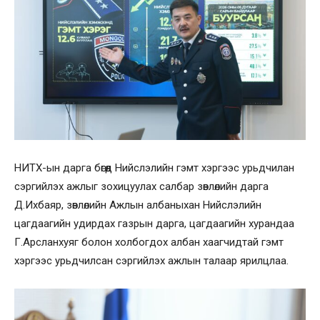
НИТХ-ын дарга бөгөөд Нийслэлийн гэмт хэргээс урьдчилан
сэргийлэх ажлыг зохицуулах салбар зөвлөлийн дарга
Д.Ихбаяр, зөвлөлийн Ажлын албаныхан Нийслэлийн
цагдаагийн удирдах газрын дарга, цагдаагийн хурандаа
Г.Арсланхуяг болон холбогдох албан хаагчидтай гэмт
хэргээс урьдчилсан сэргийлэх ажлын талаар ярилцлаа.