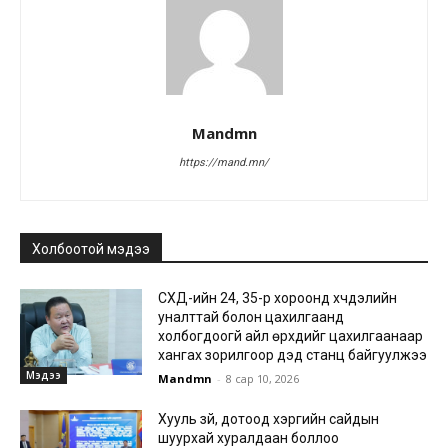
Mandmn
https://mand.mn/
Холбоотой мэдээ
СХД-ийн 24, 35-р хороонд хүчдэлийн
уналттай болон цахилгаанд
холбогдоогүй айл өрхүүдийг цахилгаанаар
хангах зорилгоор дэд станц байгуулжээ
Мэдээ
Mandmn
-
8 сар 10, 2026
Хууль зүй, дотоод хэргийн сайдын
шуурхай хуралдаан боллоо