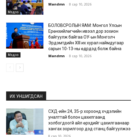
Mandmn
-
8 сар 10, 2026
Мэдээ
БОЛОВСРОЛЫН ЯАМ: Монгол Улсын
Ерөнхийлөгчийн ивээл дор зохион
байгуулж байгаа ОУ-ын Монголч
Эрдэмтдийн XIII их хурал наймдугаар
сарын 10-13-ны өдрүүдэд болж байна
Мэдээ
Mandmn
-
8 сар 10, 2026
ИХ УНШИГДСАН
СХД-ийн 24, 35-р хороонд хүчдэлийн
уналттай болон цахилгаанд
холбогдоогүй айл өрхүүдийг цахилгаанаар
хангах зорилгоор дэд станц байгуулжээ
8 сар 10, 2026