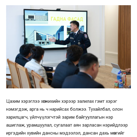
Цахим хэрэглээ хөгжихийн хэрээр залилах гэмт хэрэг
нэмэгдэж, арга нь ч нарийсах болжээ. Тухайлбал, олон
харилцагч, үйлчүүлэгчтэй зарим байгууллагын нэр
ашиглаж, урамшуулал, сугалаат аян зарласан нэрийдлээр
иргэдийн хувийн дансны мэдээлэл, дансан дахь мөнгийг