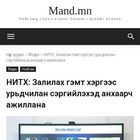
Mand.mn
Нийгэмд гэрэл нэмнэ-Оюуны гэрлийг асаана
Нүүр хуудас
Мэдээ
НИТХ: Залилах гэмт хэргээс урьдчилан
сэргийлэхэд анхаарч ажиллана
Мэдээ
Нийгэм
НИТХ: Залилах гэмт хэргээс
урьдчилан сэргийлэхэд анхаарч
ажиллана