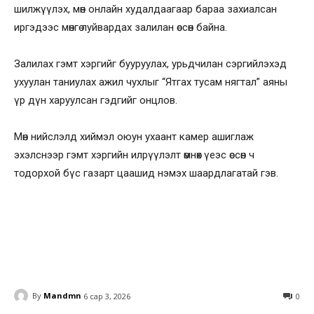
шилжүүлэх, мөн онлайн худалдаагаар бараа захиалсан
иргэдээс мөнгө луйвардах залилан өссөн байна.
Залилах гэмт хэргийг бууруулах, урьдчилан сэргийлэхэд
ухуулан таниулах ажил чухлыг “Ятгах тусам нягтал” аяны
үр дүн харуулсан гэдгийг онцлов.
Мөн нийслэлд хиймэл оюун ухаант камер ашиглаж
эхэлснээр гэмт хэргийн илрүүлэлт өмнөх үеэс өссөн ч
тодорхой бүс газарт цаашид нэмэх шаардлагатай гэв.
By
Mandmn
6 сар 3, 2026
0