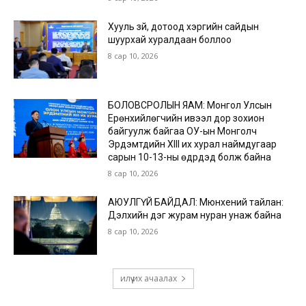
Хууль зүй, дотоод хэргийн сайдын
шуурхай хуралдаан боллоо
8 сар 10, 2026
БОЛОВСРОЛЫН ЯАМ: Монгол Улсын
Ерөнхийлөгчийн ивээл дор зохион
байгуулж байгаа ОУ-ын Монголч
Эрдэмтдийн XIII их хурал наймдугаар
сарын 10-13-ны өдрүүдэд болж байна
8 сар 10, 2026
АЮУЛГҮЙ БАЙДАЛ: Мюнхений тайлан:
Дэлхийн дэг журам нуран унаж байна
8 сар 10, 2026
илүү их ачаалах