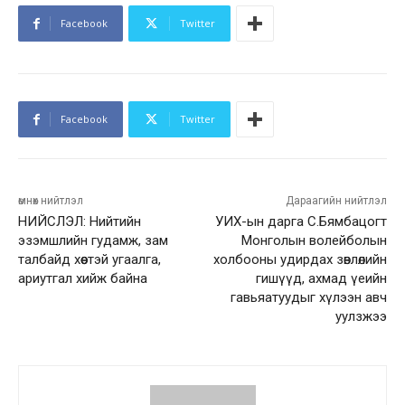
Facebook
Twitter
Facebook
Twitter
өмнөх нийтлэл
Дараагийн нийтлэл
НИЙСЛЭЛ: Нийтийн
УИХ-ын дарга С.Бямбацогт
эзэмшлийн гудамж, зам
Монголын волейболын
талбайд хөөстэй угаалга,
холбооны удирдах зөвлөлийн
ариутгал хийж байна
гишүүд, ахмад үеийн
гавьяатуудыг хүлээн авч
уулзжээ