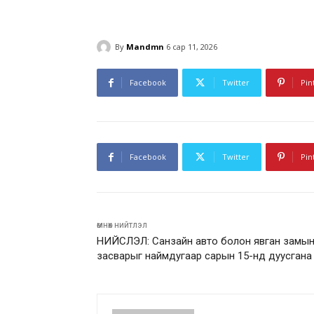
By
Mandmn
6 сар 11, 2026
Facebook
Twitter
Pin
Facebook
Twitter
Pin
өмнөх нийтлэл
НИЙСЛЭЛ: Санзайн авто болон явган замы
засварыг наймдугаар сарын 15-нд дуусгана