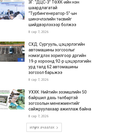
ЗГ: “ДЦС-3” ТӨХК-ийн нэн
шаардлагатай
“Турбингенератор-5”-ын
шинэчлэлийн төсвийг
шийдвэрлэхээр болжээ
8 сар 7, 2026
СХД: Сургууль, цэцэрлэгийн
автомашины зогсоолыг
нэмэгдүүлэх зорилгоор дүүргийн
19-р хороонд 92-р цэцэрлэгийн
урд талд 62 автомашины
зогсоол барьжээ
8 сар 7, 2026
УХХК: Нийтийн эзэмшлийн 50
байршил дахь төлбөртэй
зогсоолын менежментийг
сайжруулахаар ажиллаж байна
8 сар 7, 2026
илүү их ачаалах