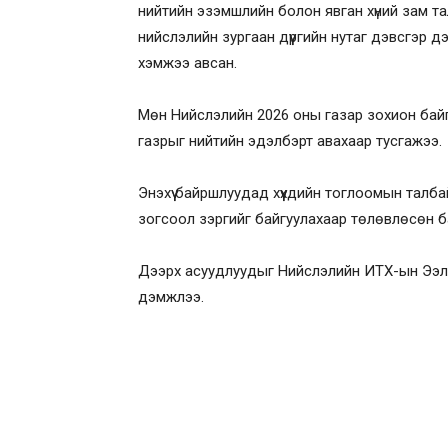
нийтийн эзэмшлийн болон явган хүний зам та
нийслэлийн зургаан дүүргийн нутаг дэвсгэр 
хэмжээ авсан.
Мөн Нийслэлийн 2026 оны газар зохион байгу
газрыг нийтийн эдэлбэрт авахаар тусгажээ.
Энэхүү байршлуудад хүүхдийн тоглоомын талб
зогсоол зэргийг байгуулахаар төлөвлөсөн б
Дээрх асуудлуудыг Нийслэлийн ИТХ-ын Ээлжит
дэмжлээ.