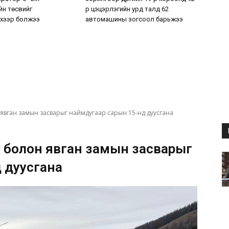
н төсвийг
р цэцэрлэгийн урд талд 62
хээр болжээ
автомашины зогсоол барьжээ