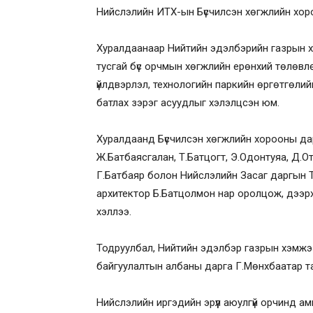
Нийслэлийн ИТХ-ын Бүсчилсэн хөгжлийн хор
Хуралдаанаар Нийтийн эдэлбэрийн газрын хэ
тусгай бүс орчмын хөгжлийн ерөнхий төлөвл
үйлдвэрлэл, технологийн паркийн өргөтгөлий
батлах зэрэг асуудлыг хэлэлцсэн юм.
Хуралдаанд Бүсчилсэн хөгжлийн хорооны да
Ж.Батбаясгалан, Т.Батцогт, Э.Одонтуяа, Д.От
Г.Батбаяр болон Нийслэлийн Засаг даргын 
архитектор Б.Батцолмон нар оролцож, дээр
хэллээ.
Тодруулбал, Нийтийн эдэлбэр газрын хэмжээ
байгуулалтын албаны дарга Г.Мөнхбаатар т
Нийслэлийн иргэдийн эрүүл аюулгүй орчинд ам