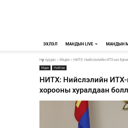
ЭХЛЭЛ
МАНДЫН LIVE
МАНДЫН 
Нүүр хуудас
Мэдээ
НИТХ: Нийслэлийн ИТХ-ын Бүсч
Мэдээ
Нийгэм
НИТХ: Нийслэлийн ИТХ-
хорооны хуралдаан бол