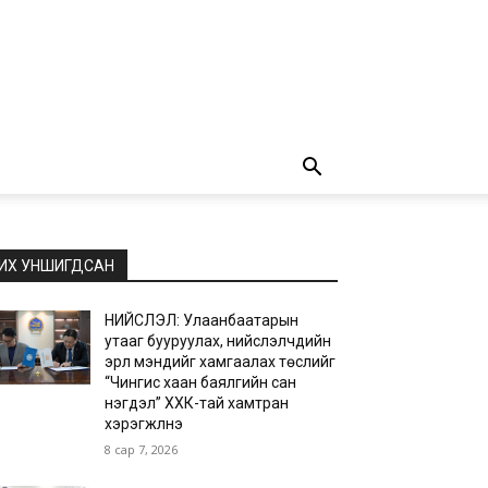
ИХ УНШИГДСАН
НИЙСЛЭЛ: Улаанбаатарын
утааг бууруулах, нийслэлчүүдийн
эрүүл мэндийг хамгаалах төслийг
“Чингис хаан баялгийн сан
нэгдэл” ХХК-тай хамтран
хэрэгжүүлнэ
8 сар 7, 2026