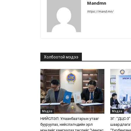
Mandmn
https://mand.mn/
Холбоотой мэдээ
Мэдээ
Мэдээ
НИЙСЛЭЛ: Улаанбаатарын утааг
ЗГ: “ДЦС-3”
бууруулах, нийслэлчүүдийн эрүүл
шаардлага
мэндийг хамгаалах төслийг “Чингис
“Турбинген