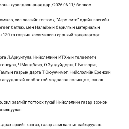
ооны хуралдаан өнөөдөр /2026.06.11/ боллоо.
мжээ, хил заагийг тогтоох, “Агро сити” эдийн засгийн
өгөөг батлах, мөн Налайхын барилгын материалын
н 130 га газрын хэсэгчилсэн ерөнхий төлөвлөгөөг
рга Л.Ариунтуяа, Нийслэлийн ИТХ-ын төлөөлөгч
гонсүрэн, Ч.Мэндбаяр, О.Зундуйдорж, Г.Батзориг,
Тамгын газрын дарга Т.Оюунчимэг, Нийслэлийн Ерөнхий
х асуудалтай холбоотой мэдээлэл солилцож, санал
, хил заагийг тогтоох тухай Нийслэлийн газар зохион
анилцуулав.
ьдрах эрхийг хангах, газар ашиглалтыг сайжруулах,