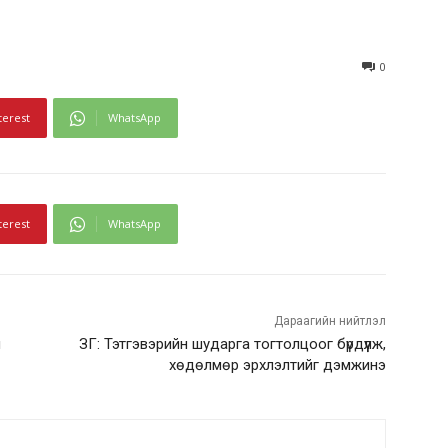
0
terest
WhatsApp
terest
WhatsApp
Дараагийн нийтлэл
н
ЗГ: Тэтгэвэрийн шударга тогтолцоог бүрдүүлж,
хөдөлмөр эрхлэлтийг дэмжинэ