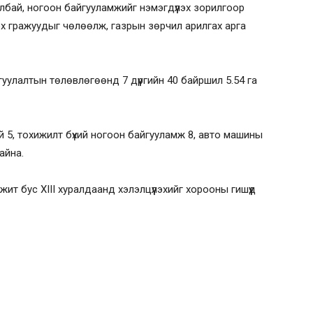
лбай, ногоон байгууламжийг нэмэгдүүлэх зорилгоор
дэх гражуудыг чөлөөлж, газрын зөрчил арилгах арга
улалтын төлөвлөгөөнд 7 дүүргийн 40 байршил 5.54 га
ай 5, тохижилт бүхий ногоон байгууламж 8, авто машины
айна.
 бус XIII хуралдаанд хэлэлцүүлэхийг хорооны гишүүд