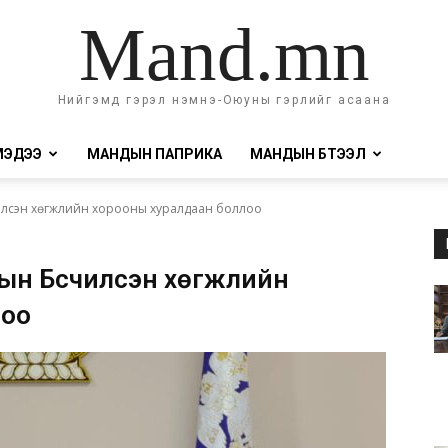
Mand.mn
Нийгэмд гэрэл нэмнэ-Оюуны гэрлийг асаана
МЭДЭЭ
МАНДЫН ПАПРИКА
МАНДЫН БҮТЭЭЛ
илсэн хөгжлийн хорооны хуралдаан боллоо
ын Бүсчилсэн хөгжлийн
лоо