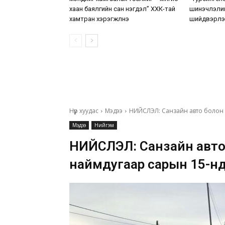
хаан баялгийн сан нэгдэл” ХХК-тай
шинэчлэлий
хамтран хэрэгжүүлнэ
шийдвэрлэ