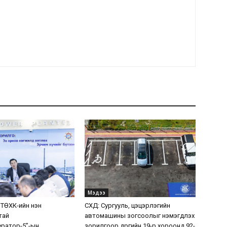
Мэдээ
 ТӨХК-ийн нэн
СХД: Сургууль, цэцэрлэгийн
тай
автомашины зогсоолыг нэмэгдүүлэх
ератор-5”-ын
зорилгоор дүүргийн 19-р хороонд 92-