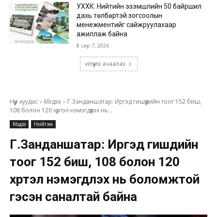
УХХК: Нийтийн эзэмшлийн 50 байршил
дахь төлбөртэй зогсоолын
менежментийг сайжруулахаар
ажиллаж байна
8 сар 7, 2026
илүү их ачаалах