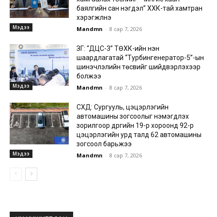
баялгийн сан нэгдэл” ХХК-тай хамтран
хэрэгжүүлнэ
Мэдээ
Mandmn
-
8 сар 7, 2026
ЗГ: “ДЦС-3” ТӨХК-ийн нэн
шаардлагатай “Турбингенератор-5”-ын
шинэчлэлийн төсвийг шийдвэрлэхээр
болжээ
Мэдээ
Mandmn
-
8 сар 7, 2026
СХД: Сургууль, цэцэрлэгийн
автомашины зогсоолыг нэмэгдүүлэх
зорилгоор дүүргийн 19-р хороонд 92-р
цэцэрлэгийн урд талд 62 автомашины
зогсоол барьжээ
Мэдээ
Mandmn
-
8 сар 7, 2026