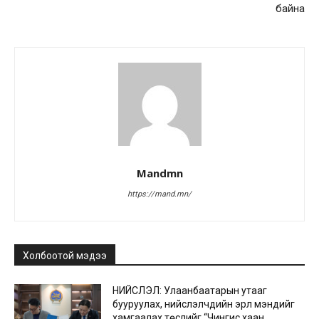
байна
Mandmn
https://mand.mn/
Холбоотой мэдээ
НИЙСЛЭЛ: Улаанбаатарын утааг
бууруулах, нийслэлчүүдийн эрүүл мэндийг
хамгаалах төслийг “Чингис хаан