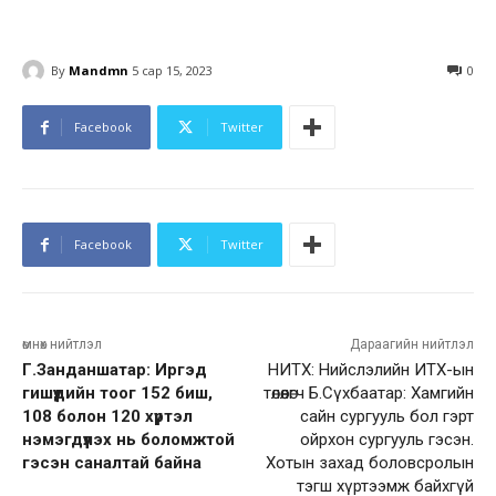
By
Mandmn
5 сар 15, 2023
0
Facebook
Twitter
Facebook
Twitter
өмнөх нийтлэл
Дараагийн нийтлэл
Г.Занданшатар: Иргэд
НИТХ: Нийслэлийн ИТХ-ын
гишүүдийн тоог 152 биш,
төлөөлөгч Б.Сүхбаатар: Хамгийн
108 болон 120 хүртэл
сайн сургууль бол гэрт
нэмэгдүүлэх нь боломжтой
ойрхон сургууль гэсэн.
гэсэн саналтай байна
Хотын захад боловсролын
тэгш хүртээмж байхгүй