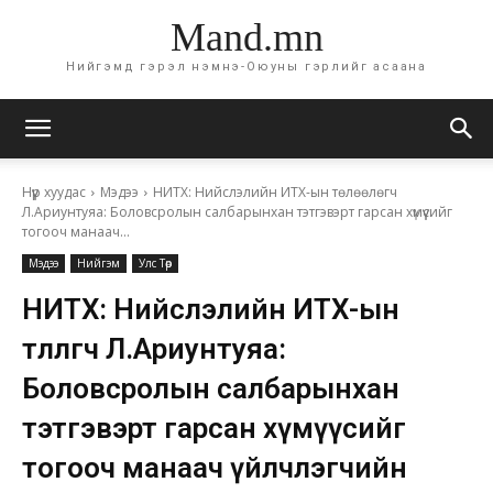
Mand.mn
Нийгэмд гэрэл нэмнэ-Оюуны гэрлийг асаана
Нүүр хуудас
Мэдээ
НИТХ: Нийслэлийн ИТХ-ын төлөөлөгч
Л.Ариунтуяа: Боловсролын салбарынхан тэтгэвэрт гарсан хүмүүсийг
тогооч манаач...
Мэдээ
Нийгэм
Улс Төр
НИТХ: Нийслэлийн ИТХ-ын
төлөөлөгч Л.Ариунтуяа:
Боловсролын салбарынхан
тэтгэвэрт гарсан хүмүүсийг
тогооч манаач үйлчлэгчийн