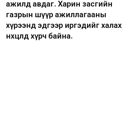
ажилд авдаг. Харин засгийн
газрын шүүр ажиллагааны
хүрээнд эдгээр иргэдийг халах
нөхцөлд хүрч байна.