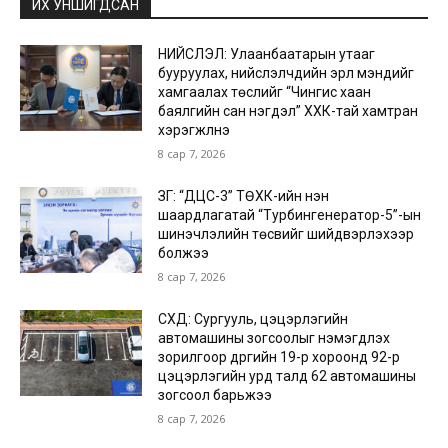
ИХ УНШИГДСАН
НИЙСЛЭЛ: Улаанбаатарын утааг
бууруулах, нийслэлчүүдийн эрүүл мэндийг
хамгаалах төслийг “Чингис хаан
баялгийн сан нэгдэл” ХХК-тай хамтран
хэрэгжүүлнэ
8 сар 7, 2026
ЗГ: “ДЦС-3” ТӨХК-ийн нэн
шаардлагатай “Турбингенератор-5”-ын
шинэчлэлийн төсвийг шийдвэрлэхээр
болжээ
8 сар 7, 2026
СХД: Сургууль, цэцэрлэгийн
автомашины зогсоолыг нэмэгдүүлэх
зорилгоор дүүргийн 19-р хороонд 92-р
цэцэрлэгийн урд талд 62 автомашины
зогсоол барьжээ
8 сар 7, 2026