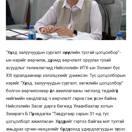
“Хүүхэд залуучуудын сургалт хүмүүжлийн тусгай цогцолбор”-
ын нэрийг өөрчилж, дүрэмд өөрчлөлт оруулах тухай
асуудлыг төлөөлөгчид Нийслэлийн ИТХ-ын Ээлжит бус
XIII хуралдаанаар хэлэлцэхийг дэмжсэн. Тус цогцолборын
нэрийг “Хүүхэд, залуучуудын сургалт, хөгжлийн цогцолбор”
болгон өөрчилснөөр үйл ажиллагааны чиглэлд төдийгүй
нийгмийн хандлагад ч өөрчлөлт гарна гэж үзсэн байна.
Нийслэлийн Засаг дарга бөгөөд Улаанбаатар хотын
Захирагч Б.Пүрэвдагва “Тавдугаар сарын 31-нд тус
цогцолборт ажилласан. Хүүхдүүдийг гэртээ байгаа мэт тухтай
амьдрах орчин нөхцөлийг бүрдүүлэхэд удирдлагуудын зүгээс