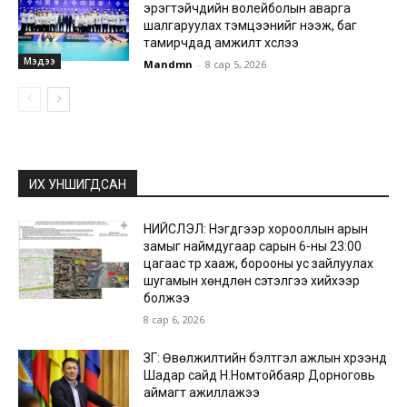
эрэгтэйчүүдийн волейболын аварга
шалгаруулах тэмцээнийг нээж, баг
тамирчдад амжилт хүслээ
Мэдээ
Mandmn
-
8 сар 5, 2026
ИХ УНШИГДСАН
НИЙСЛЭЛ: Нэгдүгээр хорооллын арын
замыг наймдугаар сарын 6-ны 23:00
цагаас түр хааж, борооны ус зайлуулах
шугамын хөндлөн сэтэлгээ хийхээр
болжээ
8 сар 6, 2026
ЗГ: Өвөлжилтийн бэлтгэл ажлын хүрээнд
Шадар сайд Н.Номтойбаяр Дорноговь
аймагт ажиллажээ