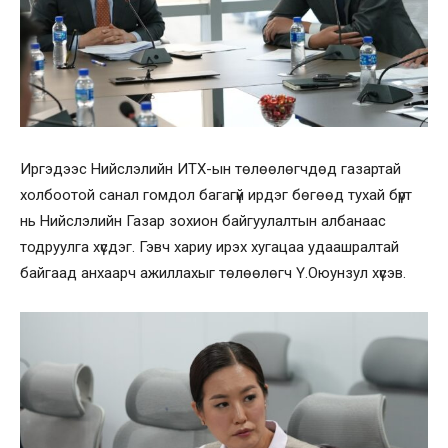
Иргэдээс Нийслэлийн ИТХ-ын төлөөлөгчдөд газартай
холбоотой санал гомдол багагүй ирдэг бөгөөд тухай бүрт
нь Нийслэлийн Газар зохион байгуулалтын албанаас
тодруулга хүсдэг. Гэвч хариу ирэх хугацаа удаашралтай
байгаад анхаарч ажиллахыг төлөөлөгч Ү.Оюунзул хүсэв.