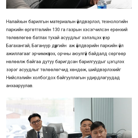
Налайхын барилгын материалын үйлдвэрлэл, технологийн
паркийн өргөтгөлийн 130 га газрын хэсэгчилсэн ерөнхий
төлөвлөгөө батлах тухай асуудлыг хэлэлцэх үеэр
Багахангай, Багануур дүүргийн аж үйлдвэрийн паркийн үйл
ажиллагааг эрчимжүүлэх, орчны аюулгүй байдалд сөргөөр
нөлөөлж байгаа дутуу баригдсан барилгуудыг цэгцлэх
зэрэг асуудлыг төлөөлөгчид хөндөж, шийдвэрлэхийг
Нийслэлийн холбогдох байгууллагын удирдлагуудад
анхааруулав.