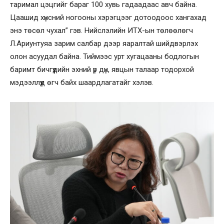
таримал цэцгийг бараг 100 хувь гадаадаас авч байна.
Цаашид хүнсний ногооны хэрэгцээг дотоодоос хангахад
энэ төсөл чухал” гэв. Нийслэлийн ИТХ-ын төлөөлөгч
Л.Ариунтуяа зарим салбар дээр яаралтай шийдвэрлэх
олон асуудал байна. Тиймээс урт хугацааны бодлогын
баримт бичгүүдийн эхний үр дүн, явцын талаар тодорхой
мэдээллүүд өгч байх шаардлагатайг хэлэв.