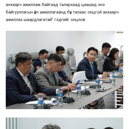
анхаарч ажиллаж байгаад талархаад цаашид энэ
байгууллагын үйл ажиллагаанд бүх талаас онцгой анхаарч
ажиллах шаардлагатай” гэдгийг онцлов.