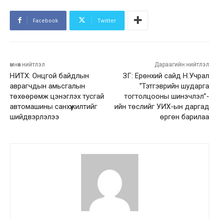
Facebook
Twitter
өмнөх нийтлэл
Дараагийн нийтлэл
НИТХ: Онцгой байдлын
ЗГ: Ерөнхий сайд Н.Учрал
аврагчдын амьсгалын
“Тэтгэврийн шударга
төхөөрөмж цэнэглэх тусгай
тогтолцооны шинэчлэл”-
автомашины санхүүжилтийг
ийн төслийг УИХ-ын даргад
шийдвэрлэлээ
өргөн барилаа