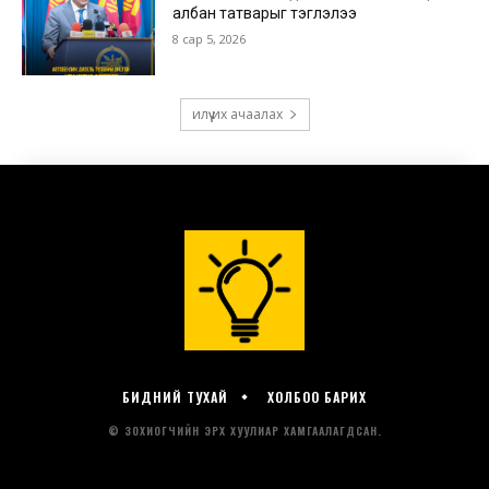
БИДНИЙ ТУХАЙ
ХОЛБОО БАРИХ
© ЗОХИОГЧИЙН ЭРХ ХУУЛИАР ХАМГААЛАГДСАН.