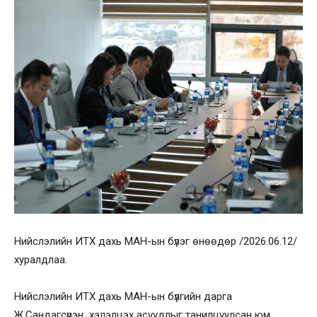
Нийслэлийн ИТХ дахь МАН-ын бүлэг өнөөдөр /2026.06.12/
хуралдлаа.
Нийслэлийн ИТХ дахь МАН-ын бүлгийн дарга
Ж.Сандагсүрэн хэлэлцэх асуудлыг танилцуулсан юм.