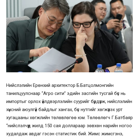
Нийслэлийн Ерөнхий архитектор Б.Батцолмонгийн
танилцуулснаар “Агро сити” эдийн засгийн тусгай бүс нь
импортыг орлох үйлдвэрлэлийн суурийг бүрдүүлж, нийслэлийн
хүнсний аюулгүй байдлыг хангах, бүс нутгийг хөгжүүлэх урт
хугацааны хөгжлийн төлөвлөгөө юм. Төлөөлөгч Г.Батбаяр
“нийслэлчүүд жилд 150 сая доллараар зөвхөн нарийн ногоо
худалдаж авдаг гэсэн статистик бий. Жимс жимсгэнэ,