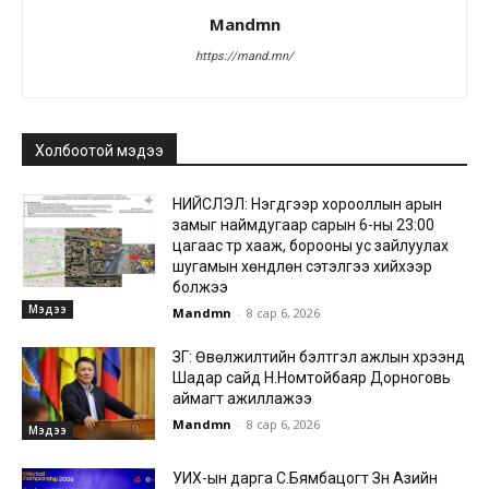
Mandmn
https://mand.mn/
Холбоотой мэдээ
НИЙСЛЭЛ: Нэгдүгээр хорооллын арын
замыг наймдугаар сарын 6-ны 23:00
цагаас түр хааж, борооны ус зайлуулах
шугамын хөндлөн сэтэлгээ хийхээр
болжээ
Мэдээ
Mandmn
-
8 сар 6, 2026
ЗГ: Өвөлжилтийн бэлтгэл ажлын хүрээнд
Шадар сайд Н.Номтойбаяр Дорноговь
аймагт ажиллажээ
Mandmn
-
8 сар 6, 2026
Мэдээ
УИХ-ын дарга С.Бямбацогт Зүүн Азийн