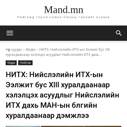
Mand.mn
Нийгэмд гэрэл нэмнэ-Оюуны гэрлийг асаана
Нүүр хуудас
Мэдээ
НИТХ: Нийслэлийн ИТХ-ын Ээлжит бус XIII
хуралдаанаар хэлэлцэх асуудлыг Нийслэлийн ИТХ дахь...
Мэдээ
Нийгэм
НИТХ: Нийслэлийн ИТХ-ын
Ээлжит бус XIII хуралдаанаар
хэлэлцэх асуудлыг Нийслэлийн
ИТХ дахь МАН-ын бүлгийн
хуралдаанаар дэмжлээ