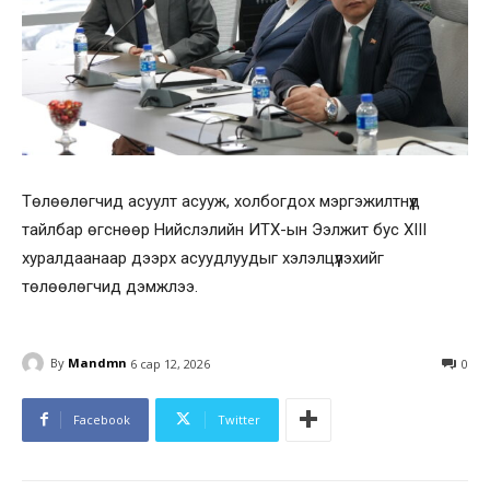
Төлөөлөгчид асуулт асууж, холбогдох мэргэжилтнүүд
тайлбар өгснөөр Нийслэлийн ИТХ-ын Ээлжит бус XIII
хуралдаанаар дээрх асуудлуудыг хэлэлцүүлэхийг
төлөөлөгчид дэмжлээ.
By
Mandmn
6 сар 12, 2026
0
Facebook
Twitter