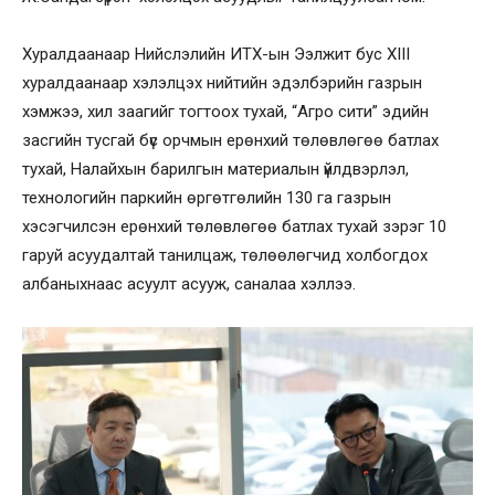
Хуралдаанаар Нийслэлийн ИТХ-ын Ээлжит бус XIII
хуралдаанаар хэлэлцэх нийтийн эдэлбэрийн газрын
хэмжээ, хил заагийг тогтоох тухай, “Агро сити” эдийн
засгийн тусгай бүс орчмын ерөнхий төлөвлөгөө батлах
тухай, Налайхын барилгын материалын үйлдвэрлэл,
технологийн паркийн өргөтгөлийн 130 га газрын
хэсэгчилсэн ерөнхий төлөвлөгөө батлах тухай зэрэг 10
гаруй асуудалтай танилцаж, төлөөлөгчид холбогдох
албаныхнаас асуулт асууж, саналаа хэллээ.