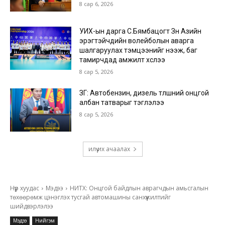
8 сар 6, 2026
УИХ-ын дарга С.Бямбацогт Зүүн Азийн
эрэгтэйчүүдийн волейболын аварга
шалгаруулах тэмцээнийг нээж, баг
тамирчдад амжилт хүслээ
8 сар 5, 2026
ЗГ: Автобензин, дизель түлшний онцгой
албан татварыг тэглэлээ
8 сар 5, 2026
илүү их ачаалах