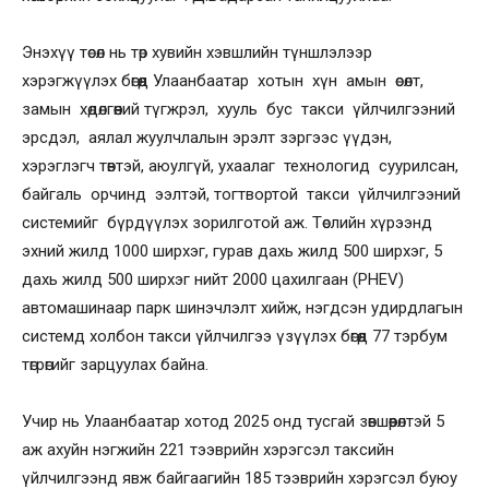
Энэхүү төсөл нь төр хувийн хэвшлийн түншлэлээр
хэрэгжүүлэх бөгөөд Улаанбаатар хотын хүн амын өсөлт,
замын хөдөлгөөний түгжрэл, хууль бус такси үйлчилгээний
эрсдэл, аялал жуулчлалын эрэлт зэргээс үүдэн,
хэрэглэгч төвтэй, аюулгүй, ухаалаг технологид суурилсан,
байгаль орчинд ээлтэй, тогтвортой такси үйлчилгээний
системийг бүрдүүлэх зорилготой аж. Төслийн хүрээнд
эхний жилд 1000 ширхэг, гурав дахь жилд 500 ширхэг, 5
дахь жилд 500 ширхэг нийт 2000 цахилгаан (PHEV)
автомашинаар парк шинэчлэлт хийж, нэгдсэн удирдлагын
системд холбон такси үйлчилгээ үзүүлэх бөгөөд 77 тэрбум
төгрөгийг зарцуулах байна.
Учир нь Улаанбаатар хотод 2025 онд тусгай зөвшөөрөлтэй 5
аж ахуйн нэгжийн 221 тээврийн хэрэгсэл таксийн
үйлчилгээнд явж байгаагийн 185 тээврийн хэрэгсэл буюу