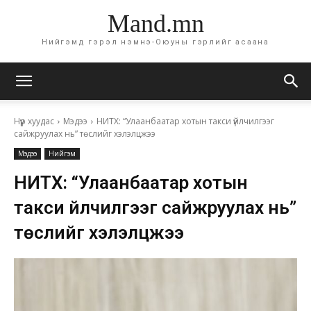
Mand.mn
Нийгэмд гэрэл нэмнэ-Оюуны гэрлийг асаана
Нүүр хуудас
Мэдээ
НИТХ: “Улаанбаатар хотын такси үйлчилгээг
сайжруулах нь” төслийг хэлэлцжээ
Мэдээ
Нийгэм
НИТХ: “Улаанбаатар хотын
такси үйлчилгээг сайжруулах нь”
төслийг хэлэлцжээ