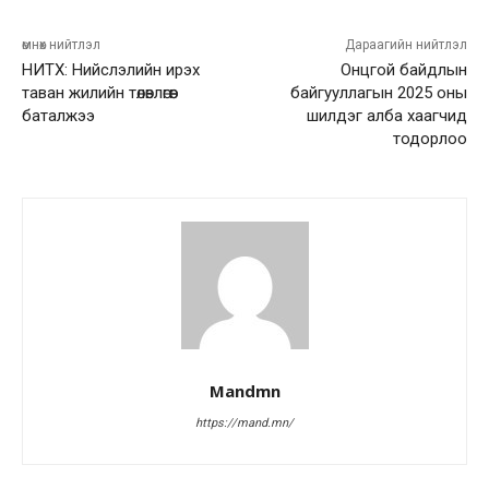
өмнөх нийтлэл
Дараагийн нийтлэл
НИТХ: Нийслэлийн ирэх
Онцгой байдлын
таван жилийн төлөвлөгөөг
байгууллагын 2025 оны
баталжээ
шилдэг алба хаагчид
тодорлоо
Mandmn
https://mand.mn/