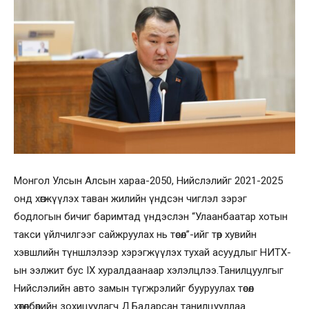
Монгол Улсын Алсын хараа-2050, Нийслэлийг 2021-2025
онд хөгжүүлэх таван жилийн үндсэн чиглэл зэрэг
бодлогын бичиг баримтад үндэслэн “Улаанбаатар хотын
такси үйлчилгээг сайжруулах нь төсөл”-ийг төр хувийн
хэвшлийн түншлэлээр хэрэгжүүлэх тухай асуудлыг НИТХ-
ын ээлжит бус IX хуралдаанаар хэлэлцлээ.Танилцуулгыг
Нийслэлийн авто замын түгжрэлийг бууруулах төсөл
хөтөлбөрийн зохицуулагч Д.Бадарсан танилцууллаа.