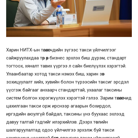
Харин НИТХ-ын төлөөлөгчдийн зүгээс такси үйлчилгээг
сайжруулахдаа төр өөр бизнес эрхлэх биш дүрэм, стандарт
тогтоох, хяналт тавих үүргээ л сайн биелүүлэх хэрэгтэй.
Улаанбаатар хотод такси нэмэх биш, харин зөв
зохицуулалт хийх,
хувийн болон түрээсийн таксиг эрсдэл
үүсгэж байгааг анхаарч стандарттай, ухаалаг таксины
систем болгон хэрэгжүүлэх хэрэгтэй гэлээ. Зарим төлөөлөгчид
цахилгаан такси орж ирснээр агаарын бохирдол,
иргэдийн аюулгүй байдал, таксины үнэ буухаас эхлээд
давуу талтай гэдгийг илэрхийлэв. Дээрх төслийн
шалгаруулалтад одоо үйлчилгээ эрхэлж буй такси