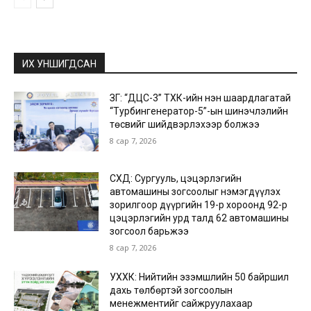
ИХ УНШИГДСАН
ЗГ: “ДЦС-3” ТӨХК-ийн нэн шаардлагатай
“Турбингенератор-5”-ын шинэчлэлийн
төсвийг шийдвэрлэхээр болжээ
8 сар 7, 2026
СХД: Сургууль, цэцэрлэгийн
автомашины зогсоолыг нэмэгдүүлэх
зорилгоор дүүргийн 19-р хороонд 92-р
цэцэрлэгийн урд талд 62 автомашины
зогсоол барьжээ
8 сар 7, 2026
УХХК: Нийтийн эзэмшлийн 50 байршил
дахь төлбөртэй зогсоолын
менежментийг сайжруулахаар