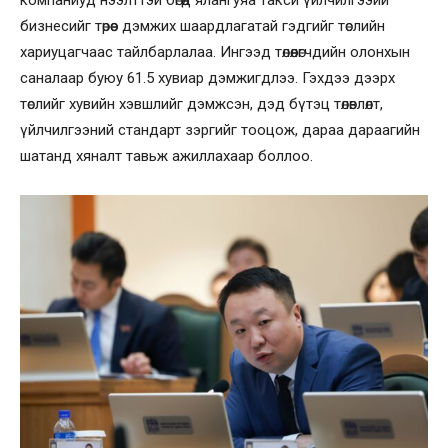
компаниуд нээлттэй бөгөөд ялангуяа такси үйлчилгээий
бизнесийг төрөөс дэмжих шаардлагатай гэдгийг төслийн
хариуцагчаас тайлбарлалаа. Ингээд төлөөлөгчдийн олонхын
саналаар буюу 61.5 хувиар дэмжигдлээ. Гэхдээ дээрх
төслийг хувийн хэвшлийг дэмжсэн, дэд бүтэц төлөвлөлт,
үйлчилгээний стандарт зэргийг тооцож, дараа дараагийн
шатанд хяналт тавьж ажиллахаар боллоо.