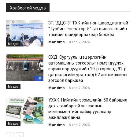
Холбоотой мэдээ
ЗГ: “ДЦС-3” ТӨХК-ийн нэн шаардлагатай
“Турбингенератор-5”-ын шинэчлэлийн
төсвийг шийдвэрлэхээр болжээ
Mandmn
-
8 сар 7, 2026
Мэдээ
СХД: Сургууль, цэцэрлэгийн
автомашины зогсоолыг нэмэгдүүлэх
зорилгоор дүүргийн 19-р хороонд 92-р
цэцэрлэгийн урд талд 62 автомашины
зогсоол барьжээ
Мэдээ
Mandmn
-
8 сар 7, 2026
УХХК: Нийтийн эзэмшлийн 50 байршил
дахь төлбөртэй зогсоолын
менежментийг сайжруулахаар
ажиллаж байна
Мэдээ
Mandmn
-
8 сар 7, 2026