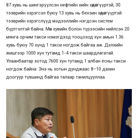
87 хувь нь шингэрүүлсэн нефтийн хийн хөдөлгүүртэй, 30
тээврийн хэрэгсэл буюу 13 хувь нь бензин хөдөлгүүртэй
тээврийн хэрэгслүүд мэдээллийн нэгдсэн систем
бүртгэлтэй байна. Мөн хувийн болон түрээсийн нийлсэн 20
мянга орчим такси нэмэгдээд тооцоход хүн амын 1.36
хувь буюу 70 хүнд 1 такси ногдож байгаа аж. Дэлхийн
жишгээр 1000 хүн тутамд 1-4 такси шаардлагатай.
Улаанбаатар хотод 7600 хүн тутамд 1 албан ёсны такси
ногдож байна. Энэ нь хотын дунджаас 8–10 дахин
доогуур түвшинд байгаа талаар танилцууллаа.