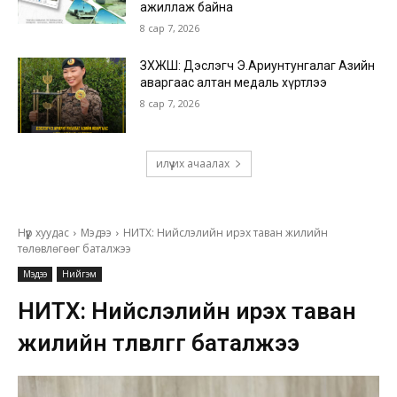
ажиллаж байна
8 сар 7, 2026
ЗХЖШ: Дэслэгч Э.Ариунтунгалаг Азийн
аваргаас алтан медаль хүртлээ
8 сар 7, 2026
илүү их ачаалах