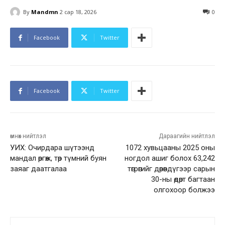
By
Mandmn
2 сар 18, 2026
0
Facebook
Twitter
Facebook
Twitter
өмнөх нийтлэл
Дараагийн нийтлэл
УИХ: Очирдара шүтээнд
1072 хувьцааны 2025 оны
мандал өргөж, төр түмний буян
ногдол ашиг болох 63,242
заяаг даатгалаа
төгрөгийг дөрөвдүгээр сарын
30-ны өдөрт багтаан
олгохоор болжээ