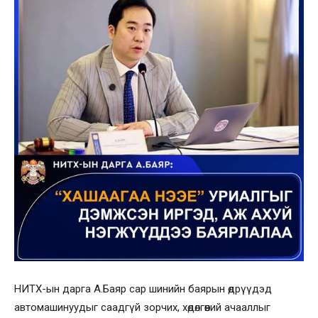
НИТХ-ын дарга А.Баяр сар шинийн баярын өдрүүдэд
автомашинуудыг саадгүй зорчих, хөдөлгөөний ачааллыг