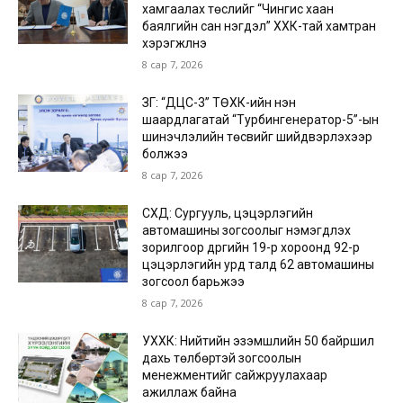
хамгаалах төслийг “Чингис хаан
баялгийн сан нэгдэл” ХХК-тай хамтран
хэрэгжүүлнэ
8 сар 7, 2026
ЗГ: “ДЦС-3” ТӨХК-ийн нэн
шаардлагатай “Турбингенератор-5”-ын
шинэчлэлийн төсвийг шийдвэрлэхээр
болжээ
8 сар 7, 2026
СХД: Сургууль, цэцэрлэгийн
автомашины зогсоолыг нэмэгдүүлэх
зорилгоор дүүргийн 19-р хороонд 92-р
цэцэрлэгийн урд талд 62 автомашины
зогсоол барьжээ
8 сар 7, 2026
УХХК: Нийтийн эзэмшлийн 50 байршил
дахь төлбөртэй зогсоолын
менежментийг сайжруулахаар
ажиллаж байна