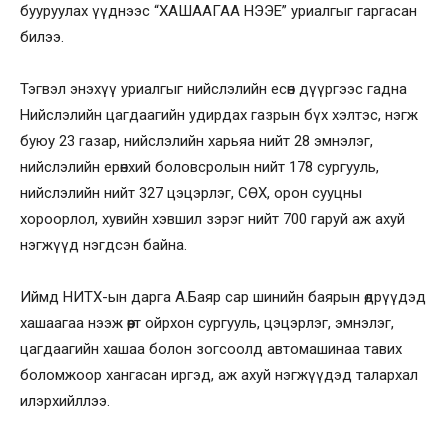
бууруулах үүднээс “ХАШААГАА НЭЭЕ” уриалгыг гаргасан
билээ.
Тэгвэл энэхүү уриалгыг нийслэлийн есөн дүүргээс гадна
Нийслэлийн цагдаагийн удирдах газрын бүх хэлтэс, нэгж
буюу 23 газар, нийслэлийн харьяа нийт 28 эмнэлэг,
нийслэлийн ерөнхий боловсролын нийт 178 сургууль,
нийслэлийн нийт 327 цэцэрлэг, СӨХ, орон сууцны
хороорлол, хувийн хэвшил зэрэг нийт 700 гаруй аж ахуй
нэгжүүд нэгдсэн байна.
Иймд НИТХ-ын дарга А.Баяр сар шинийн баярын өдрүүдэд
хашаагаа нээж өөрт ойрхон сургууль, цэцэрлэг, эмнэлэг,
цагдаагийн хашаа болон зогсоолд автомашинаа тавих
боломжоор хангасан иргэд, аж ахуй нэгжүүдэд талархал
илэрхийллээ.