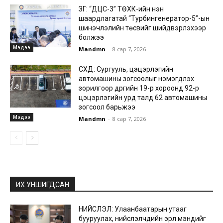
ЗГ: “ДЦС-3” ТӨХК-ийн нэн
шаардлагатай “Турбингенератор-5”-ын
шинэчлэлийн төсвийг шийдвэрлэхээр
болжээ
Мэдээ
Mandmn
-
8 сар 7, 2026
СХД: Сургууль, цэцэрлэгийн
автомашины зогсоолыг нэмэгдүүлэх
зорилгоор дүүргийн 19-р хороонд 92-р
цэцэрлэгийн урд талд 62 автомашины
зогсоол барьжээ
Мэдээ
Mandmn
-
8 сар 7, 2026
ИХ УНШИГДСАН
НИЙСЛЭЛ: Улаанбаатарын утааг
бууруулах, нийслэлчүүдийн эрүүл мэндийг