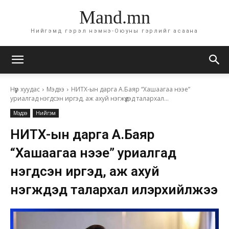
Mand.mn
Нийгэмд гэрэл нэмнэ-Оюуны гэрлийг асаана
Нүүр хуудас
Мэдээ
НИТХ-ын дарга А.Баяр “Хашаагаа нээе”
уриалгад нэгдсэн иргэд, аж ахуй нэгжүүдэд талархал...
Мэдээ
Нийгэм
НИТХ-ын дарга А.Баяр
“Хашаагаа нээе” уриалгад
нэгдсэн иргэд, аж ахуй
нэгжүүдэд талархал илэрхийлжээ