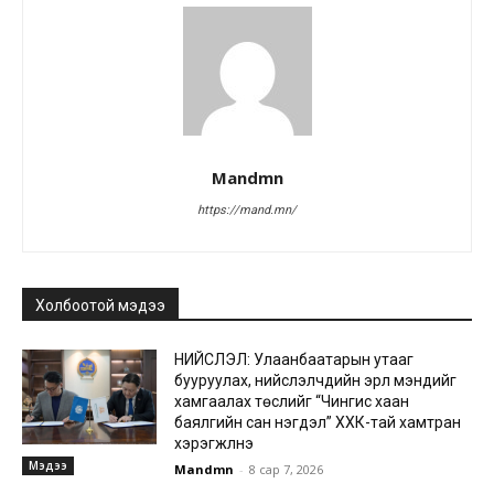
Mandmn
https://mand.mn/
Холбоотой мэдээ
НИЙСЛЭЛ: Улаанбаатарын утааг
бууруулах, нийслэлчүүдийн эрүүл мэндийг
хамгаалах төслийг “Чингис хаан
баялгийн сан нэгдэл” ХХК-тай хамтран
хэрэгжүүлнэ
Мэдээ
Mandmn
-
8 сар 7, 2026