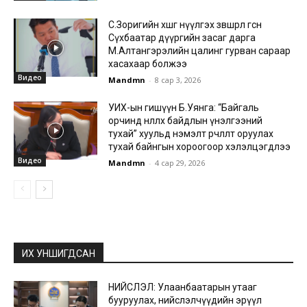
С.Зоригийн хөшөөг нүүлгэх зөвшөөрөл өгсөн
Сүхбаатар дүүргийн засаг дарга
М.Алтангэрэлийн цалинг гурван сараар
хасахаар болжээ
Видео
Mandmn
-
8 сар 3, 2026
УИХ-ын гишүүн Б.Уянга: “Байгаль
орчинд нөлөөлөх байдлын үнэлгээний
тухай” хуульд нэмэлт өөрчлөлт оруулах
тухай байнгын хороогоор хэлэлцэгдлээ
Видео
Mandmn
-
4 сар 29, 2026
ИХ УНШИГДСАН
НИЙСЛЭЛ: Улаанбаатарын утааг
бууруулах, нийслэлчүүдийн эрүүл