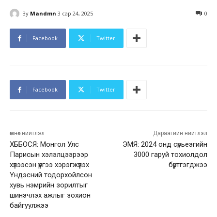
By
Mandmn
3 сар 24, 2025
0
Facebook
Twitter
Facebook
Twitter
өмнөх нийтлэл
Дараагийн нийтлэл
ХББОСЯ: Монгол Улс
ЭМЯ: 2024 онд сүрьеэгийн
Парисын хэлэлцээрээр
3000 гаруй тохиолдол
хүлээсэн үүргээ хэрэгжүүлэх
бүртгэгджээ
Үндэсний тодорхойлсон
хувь нэмрийн зорилтыг
шинэчлэх ажлыг зохион
байгуулжээ