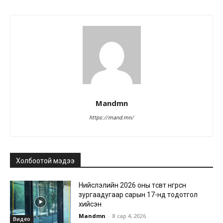
Mandmn
https://mand.mn/
Холбоотой мэдээ
Нийслэлийн 2026 оны төсөвт өнгөрсөн
зургаадугаар сарын 17-нд тодотгол
хийсэн
Mandmn
-
8 сар 4, 2026
Видео