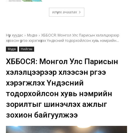
илүү их ачаалах