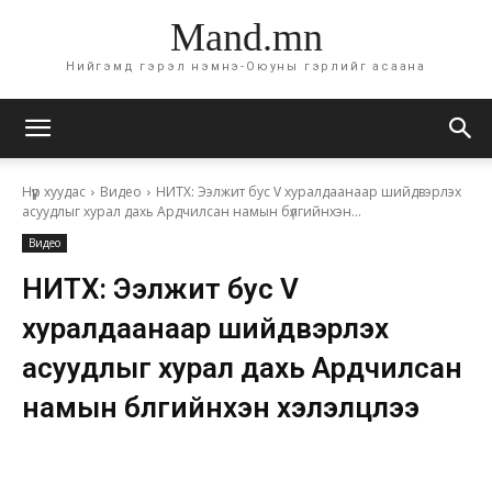
Mand.mn
Нийгэмд гэрэл нэмнэ-Оюуны гэрлийг асаана
Нүүр хуудас
Видео
НИТХ: Ээлжит бус V хуралдаанаар шийдвэрлэх
асуудлыг хурал дахь Ардчилсан намын бүлгийнхэн...
Видео
НИТХ: Ээлжит бус V
хуралдаанаар шийдвэрлэх
асуудлыг хурал дахь Ардчилсан
намын бүлгийнхэн хэлэлцлээ