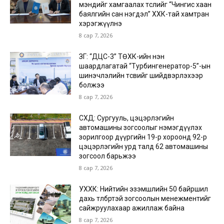
мэндийг хамгаалах төслийг “Чингис хаан
баялгийн сан нэгдэл” ХХК-тай хамтран
хэрэгжүүлнэ
8 сар 7, 2026
ЗГ: “ДЦС-3” ТӨХК-ийн нэн
шаардлагатай “Турбингенератор-5”-ын
шинэчлэлийн төсвийг шийдвэрлэхээр
болжээ
8 сар 7, 2026
СХД: Сургууль, цэцэрлэгийн
автомашины зогсоолыг нэмэгдүүлэх
зорилгоор дүүргийн 19-р хороонд 92-р
цэцэрлэгийн урд талд 62 автомашины
зогсоол барьжээ
8 сар 7, 2026
УХХК: Нийтийн эзэмшлийн 50 байршил
дахь төлбөртэй зогсоолын менежментийг
сайжруулахаар ажиллаж байна
8 сар 7, 2026