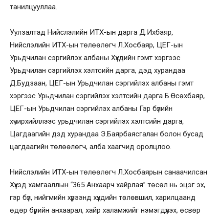
танилцууллаа.
Уулзалтад Нийслэлийн ИТХ-ын дарга Д.Ихбаяр,
Нийслэлийн ИТХ-ын төлөөлөгч Л.Хосбаяр, ЦЕГ-ын
Урьдчилан сэргийлэх албаны Хүүхдийн гэмт хэргээс
Урьдчилан сэргийлэх хэлтсийн дарга, дэд хурандаа
Д.Будзаан, ЦЕГ-ын Урьдчилан сэргийлэх албаны гэмт
хэргээс Урьдчилан сэргийлэх хэлтсийн дарга Б.Өсөхбаяр,
ЦЕГ-ын Урьдчилан сэргийлэх албаны Гэр бүлийн
хүчирхийллээс урьдчилан сэргийлэх хэлтсийн дарга,
Цагдаагийн дэд хурандаа Э.Баярбаясгалан болон бусад
цагдаагийн төлөөлөгч, алба хаагчид оролцлоо.
Нийслэлийн ИТХ-ын төлөөлөгч Л.Хосбаярын санаачилсан
Хүүхэд хамгааллын “365 Анхаарч хайрлая” төсөл нь эцэг эх,
гэр бүл, нийгмийн хүрээнд хүүхдийн төлөвшил, харилцаанд
өдөр бүрийн анхаарал, хайр халамжийг нэмэгдүүлэх, өсвөр