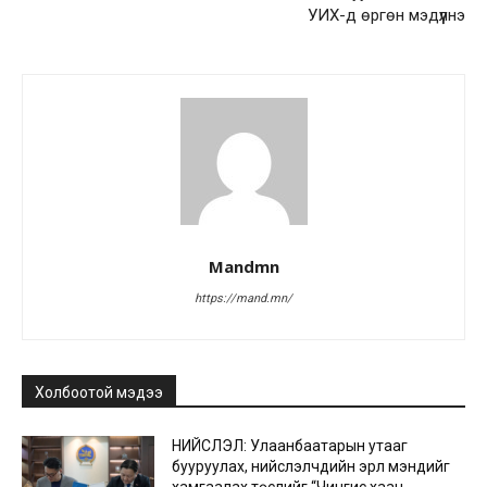
УИХ-д өргөн мэдүүлнэ
Mandmn
https://mand.mn/
Холбоотой мэдээ
НИЙСЛЭЛ: Улаанбаатарын утааг
бууруулах, нийслэлчүүдийн эрүүл мэндийг
хамгаалах төслийг “Чингис хаан