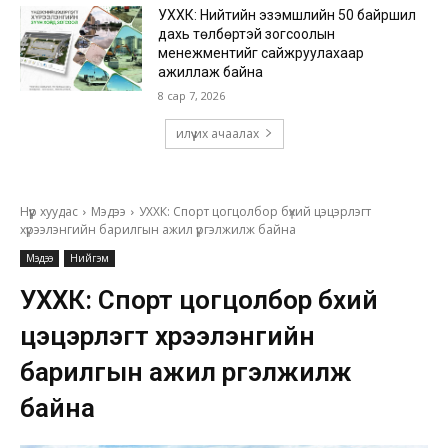
УХХК: Нийтийн эзэмшлийн 50 байршил
дахь төлбөртэй зогсоолын
менежментийг сайжруулахаар
ажиллаж байна
8 сар 7, 2026
илүү их ачаалах