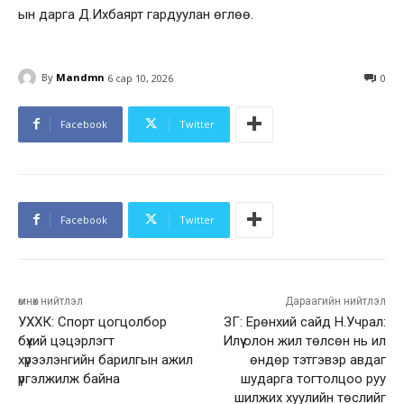
ын дарга Д.Ихбаярт гардуулан өглөө.
By
Mandmn
6 сар 10, 2026
0
Facebook
Twitter
Facebook
Twitter
өмнөх нийтлэл
Дараагийн нийтлэл
УХХК: Спорт цогцолбор
ЗГ: Ерөнхий сайд Н.Учрал:
бүхий цэцэрлэгт
Илүү олон жил төлсөн нь илүү
хүрээлэнгийн барилгын ажил
өндөр тэтгэвэр авдаг
үргэлжилж байна
шударга тогтолцоо руу
шилжих хуулийн төслийг