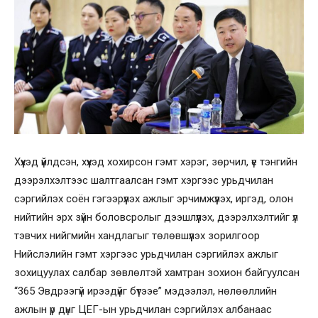
Хүүхэд үйлдсэн, хүүхэд хохирсон гэмт хэрэг, зөрчил, үе тэнгийн
дээрэлхэлтээс шалтгаалсан гэмт хэргээс урьдчилан
сэргийлэх соён гэгээрүүлэх ажлыг эрчимжүүлэх, иргэд, олон
нийтийн эрх зүйн боловсролыг дээшлүүлэх, дээрэлхэлтийг үл
тэвчих нийгмийн хандлагыг төлөвшүүлэх зорилгоор
Нийслэлийн гэмт хэргээс урьдчилан сэргийлэх ажлыг
зохицуулах салбар зөвлөлтэй хамтран зохион байгуулсан
“365 Эвдрээгүй ирээдүйг бүтээе” мэдээлэл, нөлөөллийн
ажлын үр дүнг ЦЕГ-ын урьдчилан сэргийлэх албанаас