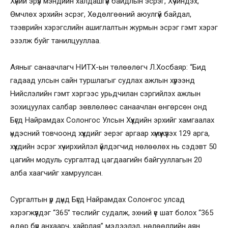
Хүний эрүүл мэндийн халдашгүй байдлын эсрэг, Хүчиндэх,
Өмчлөх эрхийн эсрэг, Хөдөлгөөний аюулгүй байдал,
тээврийн хэрэгслийн ашиглалтын журмын эсрэг гэмт хэрэг
эзэлж буйг танилцууллаа.
Аяныг санаачлагч НИТХ-ын төлөөлөгч Л.Хосбаяр: “Бид
гадаад улсын сайн туршлагыг судлах ажлын хүрээнд
Нийслэлийн гэмт хэргээс урьдчилан сэргийлэх ажлын
зохицуулах салбар зөвлөлөөс санаачлан өнгөрсөн онд
Бүгд Найрамдах Солонгос Улсын Хүүхдийн эрхийг хамгаалах
үндэсний товчоонд хүүхдийг эерэг аргаар хүмүүжүүлэх 129 арга,
хүүхдийн эсрэг хүчирхийлэл үйлдэгчид нөлөөлөх нь сэдэвт 50
цагийн модуль сургалтад цагдаагийн байгууллагын 20
алба хаагчийг хамруулсан.
Сургалтын үр дүнд Бүгд Найрамдах Солонгос улсад
хэрэгжүүлдэг “365” төслийг судалж, эхний үе шат болох “365
өдөр бүр анхаарч, хайрлая” мэдээлэл, нөлөөллийн аян