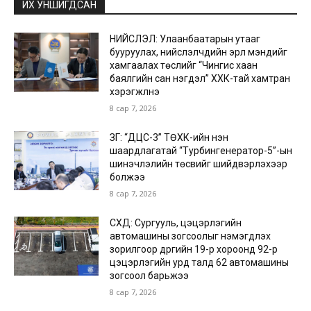
ИХ УНШИГДСАН
НИЙСЛЭЛ: Улаанбаатарын утааг
бууруулах, нийслэлчүүдийн эрүүл мэндийг
хамгаалах төслийг “Чингис хаан
баялгийн сан нэгдэл” ХХК-тай хамтран
хэрэгжүүлнэ
8 сар 7, 2026
ЗГ: “ДЦС-3” ТӨХК-ийн нэн
шаардлагатай “Турбингенератор-5”-ын
шинэчлэлийн төсвийг шийдвэрлэхээр
болжээ
8 сар 7, 2026
СХД: Сургууль, цэцэрлэгийн
автомашины зогсоолыг нэмэгдүүлэх
зорилгоор дүүргийн 19-р хороонд 92-р
цэцэрлэгийн урд талд 62 автомашины
зогсоол барьжээ
8 сар 7, 2026