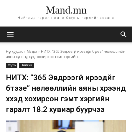
Mand.mn
Нийгэмд гэрэл нэмнэ-Оюуны гэрлийг асаана
Нүүр хуудас
Мэдээ
НИТХ: “365 Эвдрээгүй ирээдүйг бүтээе” нөлөөллийн
аяны хүрээнд хүүхэд хохирсон гэмт хэргийн...
Мэдээ
Нийгэм
НИТХ: “365 Эвдрээгүй ирээдүйг
бүтээе” нөлөөллийн аяны хүрээнд
хүүхэд хохирсон гэмт хэргийн
гаралт 18.2 хувиар буурчээ