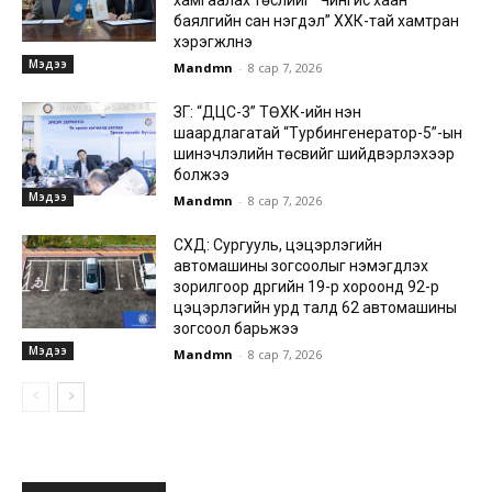
баялгийн сан нэгдэл” ХХК-тай хамтран
хэрэгжүүлнэ
Мэдээ
Mandmn
-
8 сар 7, 2026
ЗГ: “ДЦС-3” ТӨХК-ийн нэн
шаардлагатай “Турбингенератор-5”-ын
шинэчлэлийн төсвийг шийдвэрлэхээр
болжээ
Мэдээ
Mandmn
-
8 сар 7, 2026
СХД: Сургууль, цэцэрлэгийн
автомашины зогсоолыг нэмэгдүүлэх
зорилгоор дүүргийн 19-р хороонд 92-р
цэцэрлэгийн урд талд 62 автомашины
зогсоол барьжээ
Мэдээ
Mandmn
-
8 сар 7, 2026