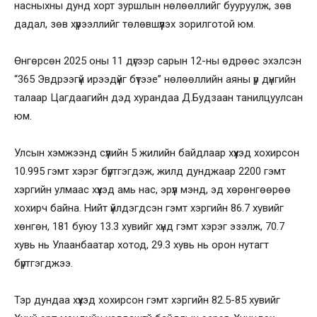
насныхны дунд хорт зуршлын нөлөөллийг бууруулж, зөв
дадал, зөв хүрээллийг төлөвшүүлэх зорилготой юм.
Өнгөрсөн 2025 оны 11 дүгээр сарын 12-ны өдрөөс эхэлсэн
“365 Эвдрээгүй ирээдүйг бүтээе” нөлөөллийн аяны үр дүнгийн
талаар Цагдаагийн дэд хурандаа Д.Будзаан танилцуулсан
юм.
Улсын хэмжээнд сүүлийн 5 жилийн байдлаар хүүхэд хохирсон
10.995 гэмт хэрэг бүртгэгдэж, жилд дунджаар 2200 гэмт
хэргийн улмаас хүүхэд амь нас, эрүүл мэнд, эд хөрөнгөөрөө
хохирч байна. Нийт үйлдэгдсэн гэмт хэргийн 86.7 хувийг
хөнгөн, 181 буюу 13.3 хувийг хүнд гэмт хэрэг эзэлж, 70.7
хувь нь Улаанбаатар хотод, 29.3 хувь нь орон нутагт
бүртгэгджээ.
Тэр дундаа хүүхэд хохирсон гэмт хэргийн 82.5-85 хувийг