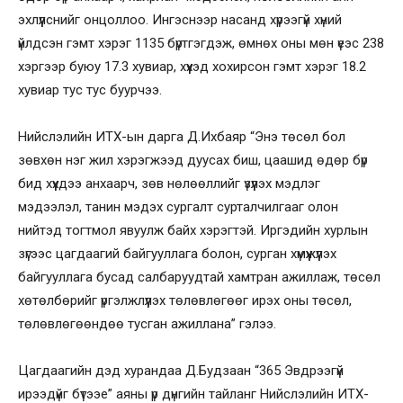
эхлүүлснийг онцоллоо. Ингэснээр насанд хүрээгүй хүний
үйлдсэн гэмт хэрэг 1135 бүртгэгдэж, өмнөх оны мөн үеэс 238
хэргээр буюу 17.3 хувиар, хүүхэд хохирсон гэмт хэрэг 18.2
хувиар тус тус буурчээ.
Нийслэлийн ИТХ-ын дарга Д.Ихбаяр “Энэ төсөл бол
зөвхөн нэг жил хэрэгжээд дуусах биш, цаашид өдөр бүр
бид хүүхдээ анхаарч, зөв нөлөөллийг үзүүлэх мэдлэг
мэдээлэл, танин мэдэх сургалт сурталчилгааг олон
нийтэд тогтмол явуулж байх хэрэгтэй. Иргэдийн хурлын
зүгээс цагдаагий байгууллага болон, сурган хүмүүжүүлэх
байгууллага бусад салбаруудтай хамтран ажиллаж, төсөл
хөтөлбөрийг үргэлжлүүлэх төлөвлөгөөг ирэх оны төсөл,
төлөвлөгөөндөө тусган ажиллана” гэлээ.
Цагдаагийн дэд хурандаа Д.Будзаан “365 Эвдрээгүй
ирээдүйг бүтээе” аяны үр дүнгийн тайланг Нийслэлийн ИТХ-