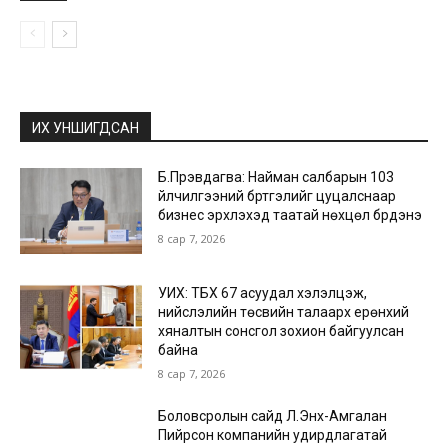
ИХ УНШИГДСАН
Б.Пүрэвдагва: Найман салбарын 103
үйлчилгээний бүртгэлийг цуцалснаар
бизнес эрхлэхэд таатай нөхцөл бүрдэнэ
8 сар 7, 2026
УИХ: ТБХ 67 асуудал хэлэлцэж,
нийслэлийн төсвийн талаарх ерөнхий
хяналтын сонсгол зохион байгуулсан
байна
8 сар 7, 2026
Боловсролын сайд Л.Энх-Амгалан
Пийрсон компанийн удирдлагатай