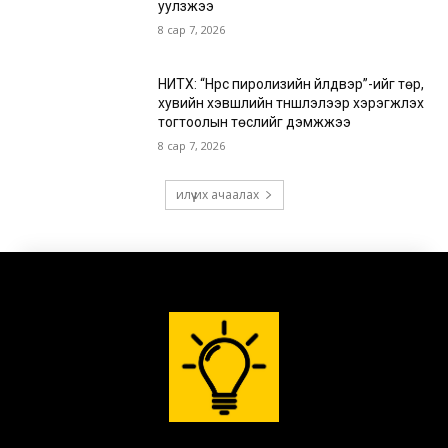
уулзжээ
8 сар 7, 2026
НИТХ: “Нүүрс пиролизийн үйлдвэр”-ийг төр,
хувийн хэвшлийн түншлэлээр хэрэгжүүлэх
тогтоолын төслийг дэмжжээ
8 сар 7, 2026
илүү их ачаалах