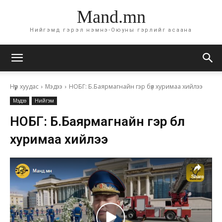
Mand.mn
Нийгэмд гэрэл нэмнэ-Оюуны гэрлийг асаана
Нүүр хуудас
Мэдээ
НОБГ: Б.Баярмагнайн гэр бүл хуримаа хийлээ
Мэдээ
Нийгэм
НОБГ: Б.Баярмагнайн гэр бүл
хуримаа хийлээ