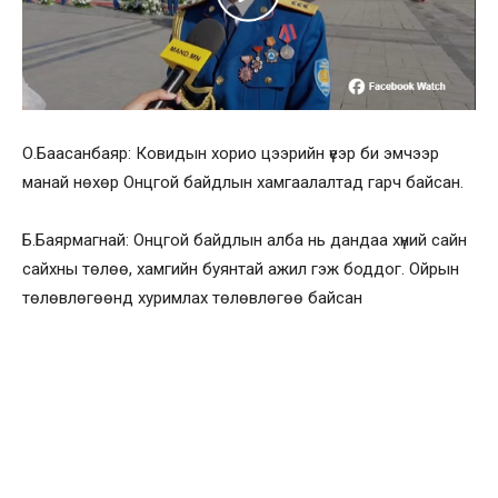
О.Баасанбаяр: Ковидын хорио цээрийн үеэр би эмчээр
манай нөхөр Онцгой байдлын хамгаалалтад гарч байсан.
Б.Баярмагнай: Онцгой байдлын алба нь дандаа хүний сайн
сайхны
төлөө, хамгийн буянтай ажил гэж боддог. Ойрын
төлөвлөгөөнд хуримлах төлөвлөгөө байсан