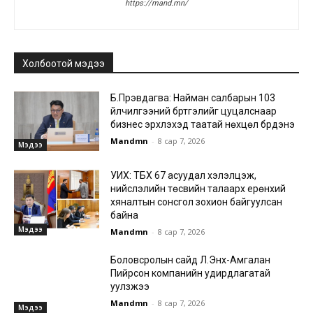
https://mand.mn/
Холбоотой мэдээ
Б.Пүрэвдагва: Найман салбарын 103
үйлчилгээний бүртгэлийг цуцалснаар
бизнес эрхлэхэд таатай нөхцөл бүрдэнэ
Mandmn
-
8 сар 7, 2026
Мэдээ
УИХ: ТБХ 67 асуудал хэлэлцэж,
нийслэлийн төсвийн талаарх ерөнхий
хяналтын сонсгол зохион байгуулсан
байна
Мэдээ
Mandmn
-
8 сар 7, 2026
Боловсролын сайд Л.Энх-Амгалан
Пийрсон компанийн удирдлагатай
уулзжээ
Mandmn
-
8 сар 7, 2026
Мэдээ