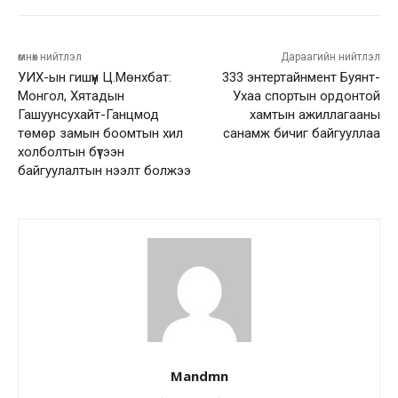
өмнөх нийтлэл
Дараагийн нийтлэл
УИХ-ын гишүүн Ц.Мөнхбат:
333 энтертайнмент Буянт-
Монгол, Хятадын
Ухаа спортын ордонтой
Гашуунсухайт-Ганцмод
хамтын ажиллагааны
төмөр замын боомтын хил
санамж бичиг байгууллаа
холболтын бүтээн
байгуулалтын нээлт болжээ
Mandmn