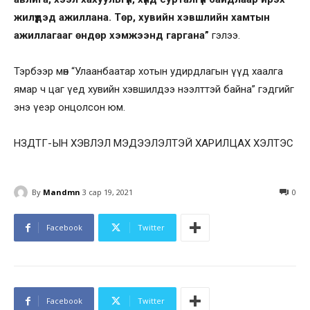
жилүүдэд ажиллана. Төр, хувийн хэвшлийн хамтын
ажиллагааг өндөр хэмжээнд гаргана”
гэлээ.
Тэрбээр мөн “Улаанбаатар хотын удирдлагын үүд хаалга
ямар ч цаг үед хувийн хэвшилдээ нээлттэй байна” гэдгийг
энэ үеэр онцолсон юм.
НЗДТГ-ЫН ХЭВЛЭЛ МЭДЭЭЛЭЛТЭЙ ХАРИЛЦАХ ХЭЛТЭС
By
Mandmn
3 сар 19, 2021
0
Facebook
Twitter
Facebook
Twitter