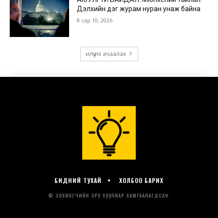
БИДНИЙ ТУХАЙ
ХОЛБОО БАРИХ
© ЗОХИОГЧИЙН ЭРХ ХУУЛИАР ХАМГААЛАГДСАН.