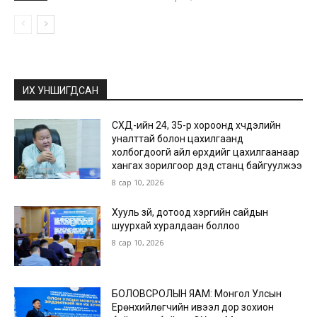
ИХ УНШИГДСАН
СХД-ийн 24, 35-р хороонд хүчдэлийн
уналттай болон цахилгаанд
холбогдоогүй айл өрхүүдийг цахилгаанаар
хангах зорилгоор дэд станц байгуулжээ
8 сар 10, 2026
Хууль зүй, дотоод хэргийн сайдын
шуурхай хуралдаан боллоо
8 сар 10, 2026
БОЛОВСРОЛЫН ЯАМ: Монгол Улсын
Ерөнхийлөгчийн ивээл дор зохион