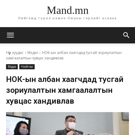
Mand.mn
Нийгэмд гэрэл нэмнэ-Оюуны гэрлийг асаана
Нүүр хуудас
Мэдээ
НОК-ын албан хаагчдад тусгай зориулалтын
хамгаалалтын хувцас хандивлав
Мэдээ
Нийгэм
НОК-ын албан хаагчдад тусгай
зориулалтын хамгаалалтын
хувцас хандивлав