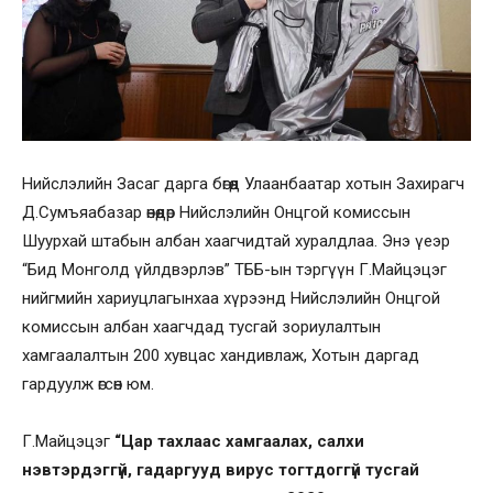
Нийслэлийн Засаг дарга бөгөөд Улаанбаатар хотын Захирагч
Д.Сумъяабазар өнөөдөр Нийслэлийн Онцгой комиссын
Шуурхай штабын албан хаагчидтай хуралдлаа. Энэ үеэр
“Бид Монголд үйлдвэрлэв” ТББ-ын тэргүүн Г.Майцэцэг
нийгмийн хариуцлагынхаа хүрээнд Нийслэлийн Онцгой
комиссын албан хаагчдад тусгай зориулалтын
хамгаалалтын 200 хувцас хандивлаж, Хотын даргад
гардуулж өгсөн юм.
Г.Майцэцэг
“Цар тахлаас хамгаалах, салхи
нэвтэрдэггүй, гадаргууд вирус тогтдоггүй тусгай