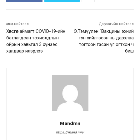
өмнөх нийтлэл
Дараагийн нийтлэл
Хөвсгөл аймагт COVID-19-ийн
Э.Тэмүүлэн “Вакцины эхний
батлагдсан тохиолдлын
тун хийлгэсэн нь дархлаа
ойрын хавьтал 3 хүнээс
тогтсон гэсэн үг огтхон ч
халдвар илэрлээ
биш
Mandmn
https://mand.mn/