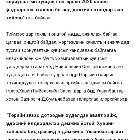
зориулалтын хувцсыг өнгөрсөн 2020 оноос
үйлдвэрлэж эхэлсэн бөгөөд дэлхийн стандартаар
хийсэн”
гэж байлаа.
Тиймээс цар тахлын онцгой нөхцөлд ажиллаж байгаа
цагдаа, онцгой байдал, мэргэжлийн хяналтын ажилчдад
тусгай зориулалтын хувцсыг хандивлаж байгаагаа
илэрхийлсэн юм.Мөн тус хамгаалалтын хувцсыг
үйлдвэрээс гарах үед Нийслэлийн Онцгой комисс анх
худалдан авч байсан учраас өнөөдөр Цэргийн баярыг
тохиолдуулан талархлаа илэрхийлж хандив өгч байгаа
гэлээ.Харин Нийслэлийн Засаг дарга бөгөөд Улаанбаатар
хотын Захирагч Д.Сумъяабазар талархлаа илэрхийлээд
“Төрийн зүгээс дотоодын худалдан авалт хийж,
үндэсний үйлдвэрлэлээ дэмжих ёстой. Хувийн
хэвшлээ бид цаашид ч дэмжинэ. Улаанбаатар хот
авлига, хээл хахуульгүй, хүнд сурталгүй байдлаар ирэх