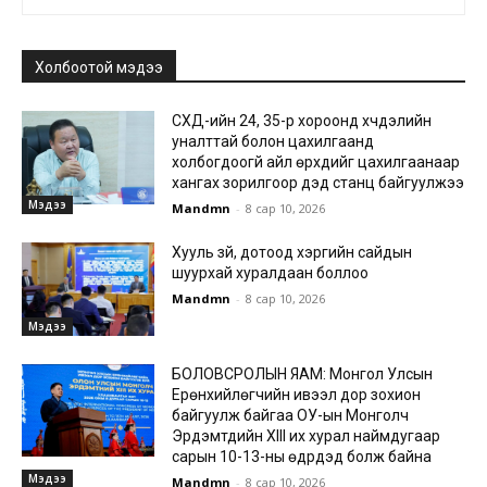
Холбоотой мэдээ
СХД-ийн 24, 35-р хороонд хүчдэлийн
уналттай болон цахилгаанд
холбогдоогүй айл өрхүүдийг цахилгаанаар
хангах зорилгоор дэд станц байгуулжээ
Мэдээ
Mandmn
-
8 сар 10, 2026
Хууль зүй, дотоод хэргийн сайдын
шуурхай хуралдаан боллоо
Mandmn
-
8 сар 10, 2026
Мэдээ
БОЛОВСРОЛЫН ЯАМ: Монгол Улсын
Ерөнхийлөгчийн ивээл дор зохион
байгуулж байгаа ОУ-ын Монголч
Эрдэмтдийн XIII их хурал наймдугаар
сарын 10-13-ны өдрүүдэд болж байна
Мэдээ
Mandmn
-
8 сар 10, 2026