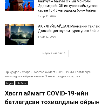
байгуулж байгаа ОУ-ын Монголч
Эрдэмтдийн XIII их хурал наймдугаар
сарын 10-13-ны өдрүүдэд болж байна
8 сар 10, 2026
АЮУЛГҮЙ БАЙДАЛ: Мюнхений тайлан:
Дэлхийн дэг журам нуран унаж байна
8 сар 10, 2026
илүү их ачаалах