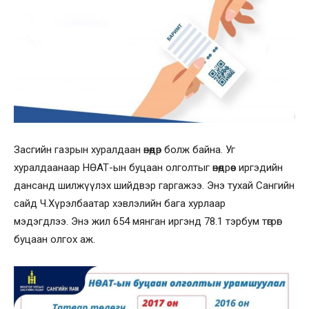
Засгийн газрын хуралдаан өнөөдөр болж байна. Уг
хуралдаанаар НӨАТ-ын буцаан олголтыг өнөөдрөөс иргэдийн
дансанд шилжүүлэх шийдвэр гаргажээ. Энэ тухай Сангийн
сайд Ч.Хүрэлбаатар хэвлэлийн бага хурлаар
мэдэгдлээ. Энэ жил 654 мянган иргэнд 78.1 тэрбум төгрөг
буцаан олгох аж.