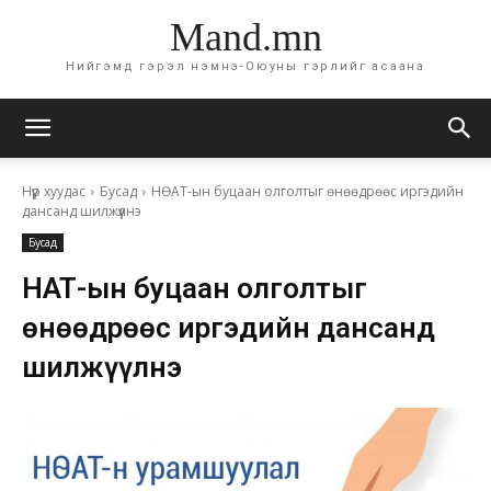
Mand.mn
Нийгэмд гэрэл нэмнэ-Оюуны гэрлийг асаана
Нүүр хуудас
Бусад
НӨАТ-ын буцаан олголтыг өнөөдрөөс иргэдийн
дансанд шилжүүлнэ
Бусад
НӨАТ-ын буцаан олголтыг
өнөөдрөөс иргэдийн дансанд
шилжүүлнэ