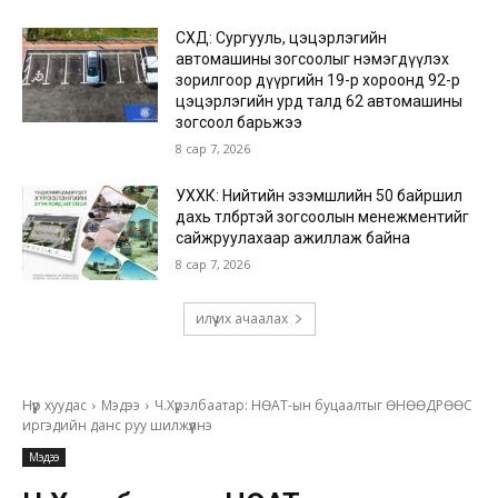
СХД: Сургууль, цэцэрлэгийн
автомашины зогсоолыг нэмэгдүүлэх
зорилгоор дүүргийн 19-р хороонд 92-р
цэцэрлэгийн урд талд 62 автомашины
зогсоол барьжээ
8 сар 7, 2026
УХХК: Нийтийн эзэмшлийн 50 байршил
дахь төлбөртэй зогсоолын менежментийг
сайжруулахаар ажиллаж байна
8 сар 7, 2026
илүү их ачаалах