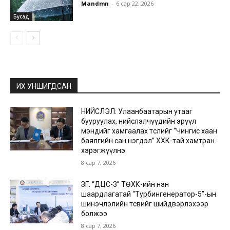
Mandmn
-
6 сар 22, 2026
Бусад
ИХ УНШИГДСАН
НИЙСЛЭЛ: Улаанбаатарын утааг
бууруулах, нийслэлчүүдийн эрүүл
мэндийг хамгаалах төслийг “Чингис хаан
баялгийн сан нэгдэл” ХХК-тай хамтран
хэрэгжүүлнэ
8 сар 7, 2026
ЗГ: “ДЦС-3” ТӨХК-ийн нэн
шаардлагатай “Турбингенератор-5”-ын
шинэчлэлийн төсвийг шийдвэрлэхээр
болжээ
8 сар 7, 2026