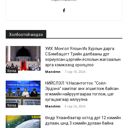
Холбоотой мэдээ
УИХ: Монгол Улсын Их Хурлын дарга
С.Бямбацогт Төрийн далбааны өдөрт
зориулсан цэргийн ёслолын жагсаалын
арга хэмжээнд оролцлоо
Бусад
Mandmn
-
7 сар 10, 2026
НИЙСЛЭЛ: Ч.Насантогтох: “Соёл-
Эрдэнэ” хамтлаг анх эгшиглэж байсан
хөгжмийн найруулгаараа тоглож, цаг
хугацаагаар аялуулна
Бусад
Mandmn
-
6 сар 26, 2026
Өнөөдөр Улаанбаатар хотод өдөртөө 12 хэмийн
дулаан, шөнөдөө 3 хэмийн дулаан байна