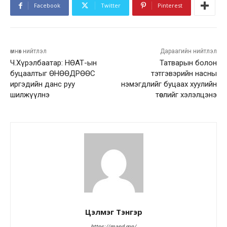
Facebook
Twitter
Pinterest
өмнөх нийтлэл
Дараагийн нийтлэл
Ч.Хүрэлбаатар: НӨАТ-ын
Татварын болон
буцаалтыг ӨНӨӨДРӨӨС
тэтгэвэрийн насны
иргэдийн данс руу
нэмэгдлийг буцаах хуулийн
шилжүүлнэ
төслийг хэлэлцэнэ
Цэлмэг Тэнгэр
https://mand.mn/