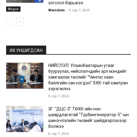
зогсоол барьжээ
Мэдээ
Mandmn
-
8 сар 7, 2026
ИХ УНШИГДСАН
НИЙСЛЭЛ: Улаанбаатарын утааг
бууруулах, нийслэлчүүдийн эрүүл мэндийг
хамгаалах төслийг “Чингис хаан
баялгийн сан нэгдэл” ХХК-тай хамтран
хэрэгжүүлнэ
8 сар 7, 2026
ЗГ: “ДЦС-3” ТӨХК-ийн нэн
шаардлагатай “Турбингенератор-5”-ын
шинэчлэлийн төсвийг шийдвэрлэхээр
болжээ
8 сар 7, 2026