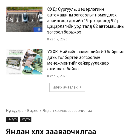
СХД: Сургууль, цэцэрлэгийн
автомашины зогсоолыг нэмэгдүүлэх
зорилгоор дүүргийн 19-р хороонд 92-р
цэцэрлэгийн урд талд 62 автомашины
зогсоол барьжээ
8 сар 7, 2026
УХХК: Нийтийн эзэмшлийн 50 байршил
дахь төлбөртэй зогсоолын
менежментийг сайжруулахаар
ажиллаж байна
8 сар 7, 2026
илүү их ачаалах