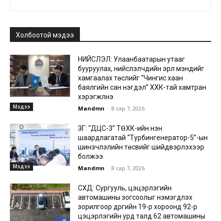
Холбоотой мэдээ
НИЙСЛЭЛ: Улаанбаатарын утааг
бууруулах, нийслэлчүүдийн эрүүл мэндийг
хамгаалах төслийг “Чингис хаан
баялгийн сан нэгдэл” ХХК-тай хамтран
хэрэгжүүлнэ
Мэдээ
Mandmn
-
8 сар 7, 2026
ЗГ: “ДЦС-3” ТӨХК-ийн нэн
шаардлагатай “Турбингенератор-5”-ын
шинэчлэлийн төсвийг шийдвэрлэхээр
болжээ
Мэдээ
Mandmn
-
8 сар 7, 2026
СХД: Сургууль, цэцэрлэгийн
автомашины зогсоолыг нэмэгдүүлэх
зорилгоор дүүргийн 19-р хороонд 92-р
цэцэрлэгийн урд талд 62 автомашины