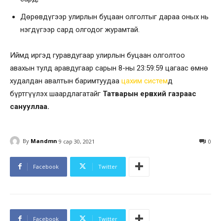
Дөрөвдүгээр улирлын буцаан олголтыг дараа оных нь
нэгдүгээр сард олгодог журамтай.
Иймд иргэд гуравдугаар улирлын буцаан олголтоо
авахын тулд аравдугаар сарын 8-ны 23:59:59 цагаас өмнө
худалдан авалтын баримтуудаа
цахим систем
д
бүртгүүлэх шаардлагатайг
Татварын ерөнхий газраас
санууллаа.
By
Mandmn
9 сар 30, 2021
0
Facebook
Twitter
Facebook
Twitter