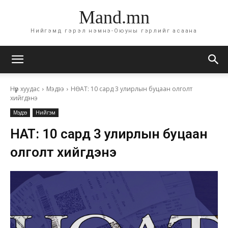
Mand.mn
Нийгэмд гэрэл нэмнэ-Оюуны гэрлийг асаана
Нүүр хуудас
Мэдээ
НӨАТ: 10 сард 3 улирлын буцаан олголт
хийгдэнэ
Мэдээ
Нийгэм
НӨАТ: 10 сард 3 улирлын буцаан
олголт хийгдэнэ