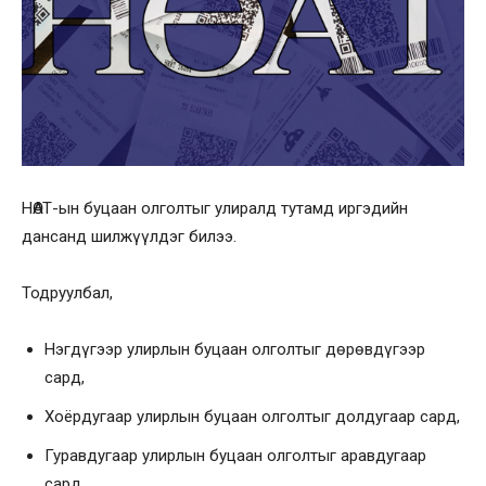
НӨАТ-ын буцаан олголтыг улиралд тутамд иргэдийн
дансанд шилжүүлдэг билээ.
Тодруулбал,
Нэгдүгээр улирлын буцаан олголтыг дөрөвдүгээр
сард,
Хоёрдугаар улирлын буцаан олголтыг долдугаар сард,
Гуравдугаар улирлын буцаан олголтыг аравдугаар
сард,