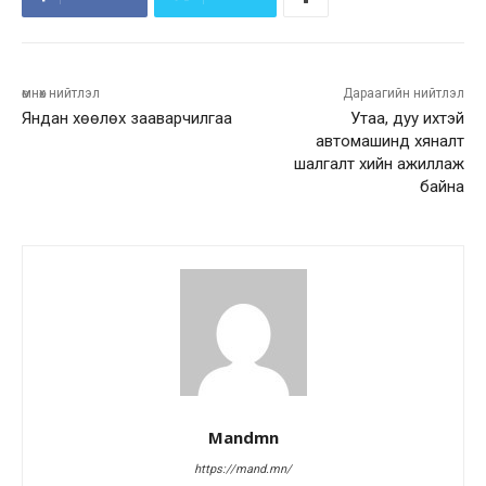
өмнөх нийтлэл
Дараагийн нийтлэл
Яндан хөөлөх зааварчилгаа
Утаа, дуу ихтэй
автомашинд хяналт
шалгалт хийн ажиллаж
байна
Mandmn
https://mand.mn/