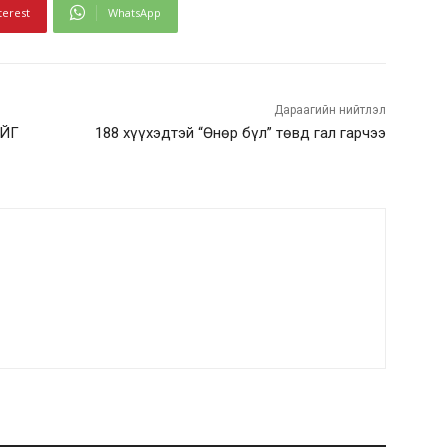
terest
WhatsApp
Дараагийн нийтлэл
ИЙГ
188 хүүхэдтэй “Өнөр бүл” төвд гал гарчээ