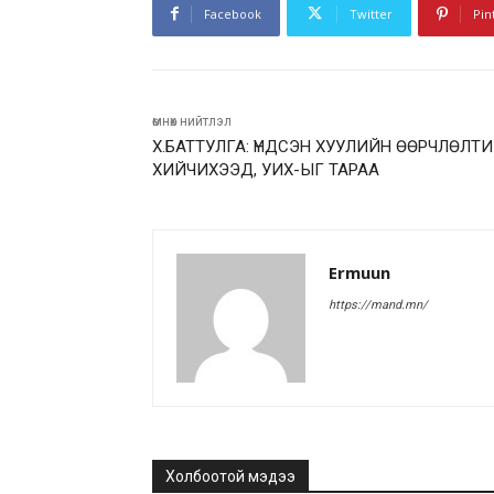
Facebook
Twitter
Pin
өмнөх нийтлэл
Х.БАТТУЛГА: ҮНДСЭН ХУУЛИЙН ӨӨРЧЛӨЛТ
ХИЙЧИХЭЭД, УИХ-ЫГ ТАРАА
Ermuun
https://mand.mn/
Холбоотой мэдээ