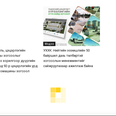
Мэдээ
уль, цэцэрлэгийн
УХХК: Нийтийн эзэмшлийн 50
ы зогсоолыг
байршил дахь төлбөртэй
х зорилгоор дүүргийн
зогсоолын менежментийг
нд 92-р цэцэрлэгийн урд
сайжруулахаар ажиллаж байна
томашины зогсоол