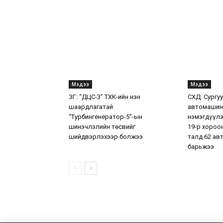
Мэдээ
Мэдээ
ЗГ: “ДЦС-3” ТӨХК-ийн нэн
СХД: Сургу
шаардлагатай
автомашин
“Турбингенератор-5”-ын
нэмэгдүүлэ
шинэчлэлийн төсвийг
19-р хороо
шийдвэрлэхээр болжээ
талд 62 ав
барьжээ