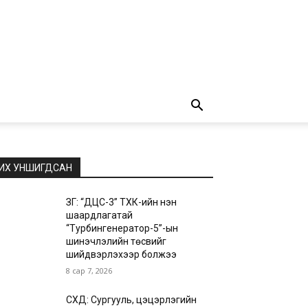
ИХ УНШИГДСАН
ЗГ: “ДЦС-3” ТӨХК-ийн нэн
шаардлагатай
“Турбингенератор-5”-ын
шинэчлэлийн төсвийг
шийдвэрлэхээр болжээ
8 сар 7, 2026
СХД: Сургууль, цэцэрлэгийн