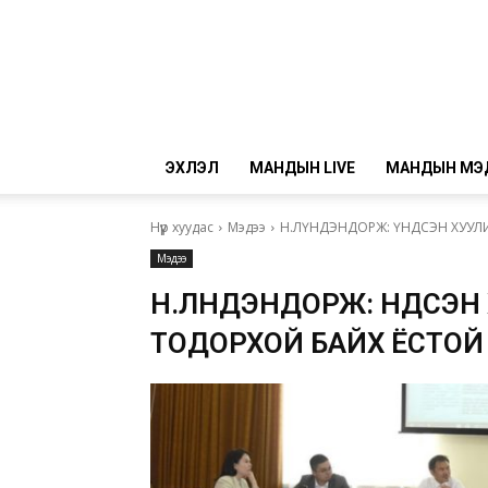
ЭХЛЭЛ
МАНДЫН LIVE
МАНДЫН МЭ
Нүүр хуудас
Мэдээ
Н.ЛҮНДЭНДОРЖ: ҮНДСЭН ХУУЛ
Мэдээ
Н.ЛҮНДЭНДОРЖ: ҮНДСЭН
ТОДОРХОЙ БАЙХ ЁСТОЙ