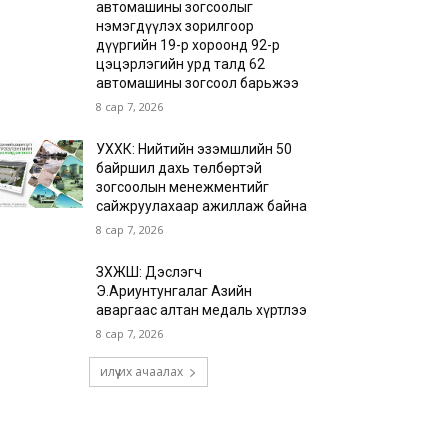
автомашины зогсоолыг
нэмэгдүүлэх зорилгоор
дүүргийн 19-р хороонд 92-р
цэцэрлэгийн урд талд 62
автомашины зогсоол барьжээ
8 сар 7, 2026
УХХК: Нийтийн эзэмшлийн 50
байршил дахь төлбөртэй
зогсоолын менежментийг
сайжруулахаар ажиллаж байна
8 сар 7, 2026
ЗХЖШ: Дэслэгч
Э.Ариунтунгалаг Азийн
аваргаас алтан медаль хүртлээ
8 сар 7, 2026
илүү их ачаалах