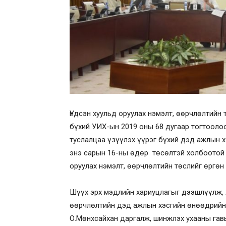
Үндсэн хуульд оруулах нэмэлт, өөрчлөлтийн 
бүхий УИХ-ын 2019 оны 68 дугаар тогтоолоо
туслалцаа үзүүлэх үүрэг бүхий дэд ажлын х
энэ сарын 16-ны өдөр төсөлтэй холбоотой 
оруулах нэмэлт, өөрчлөлтийн төслийг өргө
Шүүх эрх мэдлийн хариуцлагыг дээшлүүлж, 
өөрчлөлтийн дэд ажлын хэсгийн өнөөдрийн 
О.Мөнхсайхан даргалж, шинжлэх ухааны гавь