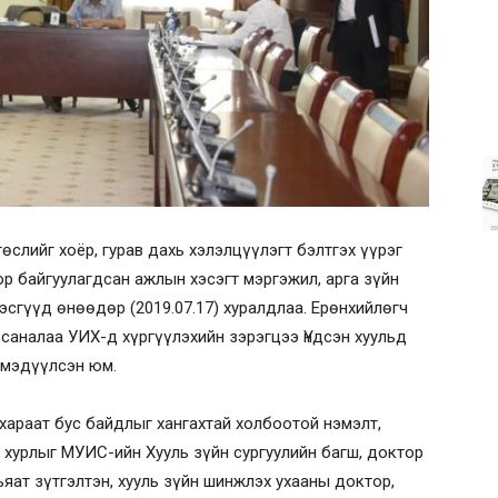
төслийг хоёр, гурав дахь хэлэлцүүлэгт бэлтгэх үүрэг
р байгуулагдсан ажлын хэсэгт мэргэжил, арга зүйн
эсгүүд өнөөдөр (2019.07.17) хуралдлаа. Ерөнхийлөгч
саналаа УИХ-д хүргүүлэхийн зэрэгцээ Үндсэн хуульд
н мэдүүлсэн юм.
хараат бус байдлыг хангахтай холбоотой нэмэлт,
хурлыг МУИС-ийн Хууль зүйн сургуулийн багш, доктор
яат зүтгэлтэн, хууль зүйн шинжлэх ухааны доктор,