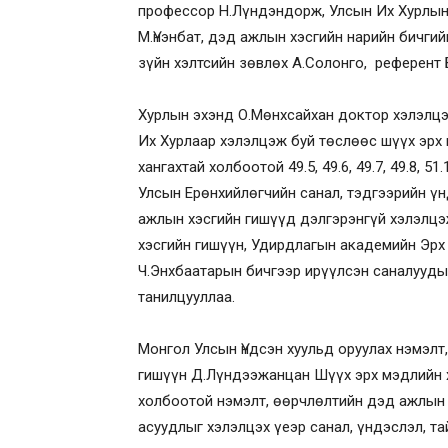
профессор Н.Лүндэндорж, Улсын Их Хурлын Т
М.Үнэнбат, дэд ажлын хэсгийн нарийн бичги
зүйн хэлтсийн зөвлөх А.Солонго, референт
Хурлын эхэнд О.Мөнхсайхан доктор хэлэлцэ
Их Хурлаар хэлэлцэж буй төслөөс шүүх эрх
хангахтай холбоотой 49.5, 49.6, 49.7, 49.8, 51
Улсын Ерөнхийлөгчийн санал, тэдгээрийн үн
ажлын хэсгийн гишүүд дэлгэрэнгүй хэлэлцэ
хэсгийн гишүүн, Удирдлагын академийн Эрх 
Ч.Энхбаатарын бичгээр ирүүлсэн саналууды
танилцууллаа.
Монгол Улсын Үндсэн хуульд оруулах нэмэлт
гишүүн Д.Лүндээжанцан Шүүх эрх мэдлийн х
холбоотой нэмэлт, өөрчлөлтийн дэд ажлын
асуудлыг хэлэлцэх үеэр санал, үндэслэл, т