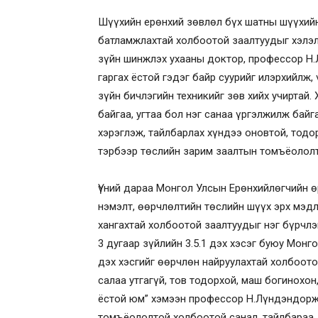
Шүүхийн ерөнхий зөвлөл бүх шатны шүүхийн
батламжлахтай холбоотой заалтуудыг хэлэлц
зүйн шинжлэх ухааны доктор, профессор Н.
гаргах ёстой гэдэг байр суурийг илэрхийлж,
зүйн бичлэгийн техникийг зөв хийх учиртай.
байгаа, угтаа бол нэг санаа үргэлжилж бай
хэрэглэж, тайлбарлах хүндээ оновтой, тодо
тэрбээр төслийн зарим заалтын томъёолол
Үүний дараа Монгол Улсын Ерөнхийлөгчийн ө
нэмэлт, өөрчлөлтийн төслийн шүүх эрх мэд
хангахтай холбоотой заалтуудыг нэг бүрчлэ
3 дугаар зүйлийн 3.5.1 дэх хэсэг буюу Монг
дэх хэсгийг өөрчлөн найруулахтай холбоото
салаа утгагүй, тов тодорхой, маш богинохон
ёстой юм” хэмээн профессор Н.Лүндэндорж
томъёололтой холбоотой санал, тайлбараа 