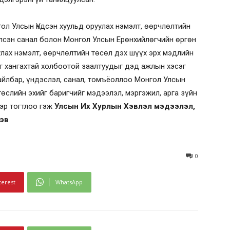
ол Улсын Үндсэн хуульд оруулах нэмэлт, өөрчлөлтийн
лсэн санал болон Монгол Улсын Ерөнхийлөгчийн өргөн
лах нэмэлт, өөрчлөлтийн төсөл дэх шүүх эрх мэдлийн
г хангахтай холбоотой заалтуудыг дэд ажлын хэсэг
айлбар, үндэслэл, санал, томъёоллоо Монгол Улсын
төслийн эхийг баригчийг мэдээлэл, мэргэжил, арга зүйн
эр тогтлоо гэж
Улсын Их Хурлын Хэвлэл мэдээлэл,
лэв
0
terest
WhatsApp