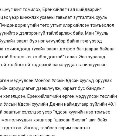
 шүүгчийг томилох, Ерөнхийлөгч эл шийдвэрийг
эх үеэр шинжлэх ухааны гавьяат зүтгэлтэн, хууль
Лүндэндорж үгийн төгс утгыг илэрхийлсэн томъёолол
 үүнийгээ дэлгэрэнгүй тайлбарлаж байв. Мөн “Хууль
 Хуулийн заалт бүр нэг өгүүлбэр байна гэж үзээд
гаа тохиолдолд тухайн заалт дотроо багцаараа байвал
рхой болдог ач холбогдолтой” гэлээ. Энэ хүрээнд
той холбоотой тодорхой саналуудаа танилцуулсан.
ргөн мэдүүлсэн Монгол Улсын Үндсэн хуульд оруулах
лийн хариуцлагыг дээшлүүлж, хараат бус байдлыг
н хэлэлцсэн. Ерөнхийлөгчийн өргөн мэдүүлсэн төслийн
ол Улсын Үндсэн хуулийн Дөчин наймдугаар зүйлийн 48.1
й заалтыг хэлэлцэх үеэр “Үндсэн хуулийн нэр томъёо
, монголчуудын хэлдгээр “шахсан бяслаг” шиг байх
 тодотгов. Ингээд тэрбээр зарим заалтын
дэлгэрэнгүй танилцуулсан.