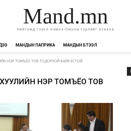
Mand.mn
Нийгэмд гэрэл нэмнэ-Оюуны гэрлийг асаана
ДЭЭ
МАНДЫН ПАПРИКА
МАНДЫН БҮТЭЭЛ
ИЙН НЭР ТОМЪЁО ТОВ ТОДОРХОЙ БАЙХ ЁСТОЙ
 ХУУЛИЙН НЭР ТОМЪЁО ТОВ