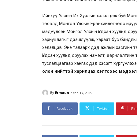
Ийнхүү Улсын Их Хурлын хэлэлцэж буй Монг
төсөлд Монгол Улсын Ерөнхийлөгчөөс ирүү
мэдүүлсэн Монгол Улсын Үндсэн хуульд оруу
хариуцлагыг дээшлүүлж, хараат бус байдлы
хэлэлцэв. Энэ талаарх дэд ажлын хэсгийн т
Үндсэн хуульд оруулах нэмэлт, өөрчлөлтийн 
туслалцаагаар хангах дэд хэсэгт хүргүүлэхэ
олон нийттэй харилцах хэлтсээс мэдээ
By
Ermuun
7 сар 17, 2019
Facebook
Twitter
Pin