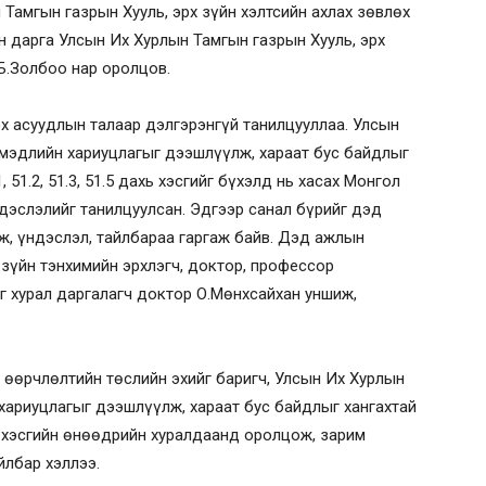
амгын газрын Хууль, эрх зүйн хэлтсийн ахлах зөвлөх
йн дарга Улсын Их Хурлын Тамгын газрын Хууль, эрх
 Б.Золбоо нар оролцов.
х асуудлын талаар дэлгэрэнгүй танилцууллаа. Улсын
 мэдлийн хариуцлагыг дээшлүүлж, хараат бус байдлыг
.1, 51.2, 51.3, 51.5 дахь хэсгийг бүхэлд нь хасах Монгол
дэслэлийг танилцуулсан. Эдгээр санал бүрийг дэд
ж, үндэслэл, тайлбараа гаргаж байв. Дэд ажлын
зүйн тэнхимийн эрхлэгч, доктор, профессор
г хурал даргалагч доктор О.Мөнхсайхан уншиж,
, өөрчлөлтийн төслийн эхийг баригч, Улсын Их Хурлын
ариуцлагыг дээшлүүлж, хараат бус байдлыг хангахтай
 хэсгийн өнөөдрийн хуралдаанд оролцож, зарим
айлбар хэллээ.